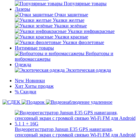
Популярные товары
Лазеры
Очки защитные
Указки желтые
Указки зелёные
Указки инфракрасные
Указки красные
Указки фиолетовые
Интимные товары
Вибраторы и
вибромассажеры
Одежда
Экзотическая одежда
New
Новинки
Хит
Хиты продаж
%
Скидки
Видеорегистратор Junsun E35 GPS навигация,
сенсорный экран с громкой связью Wi-Fi FM для Android