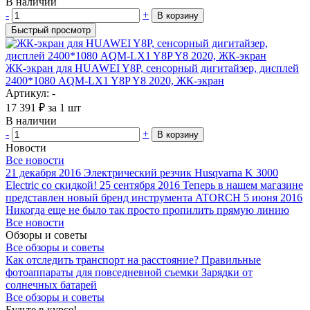
В наличии
-
+
В корзину
Быстрый просмотр
ЖК-экран для HUAWEI Y8P, сенсорный дигитайзер, дисплей
2400*1080 AQM-LX1 Y8P Y8 2020, ЖК-экран
Артикул: -
17 391
₽
за 1 шт
В наличии
-
+
В корзину
Новости
Все новости
21 декабря 2016
Электрический резчик Husqvarna K 3000
Electric со скидкой!
25 сентября 2016
Теперь в нашем магазине
представлен новый бренд инструмента ATORCH
5 июня 2016
Никогда еще не было так просто пропилить прямую линию
Все новости
Обзоры и советы
Все обзоры и советы
Как отследить транспорт на расстояние?
Правильные
фотоаппараты для повседневной съемки
Зарядки от
солнечных батарей
Все обзоры и советы
Будьте в курсе!