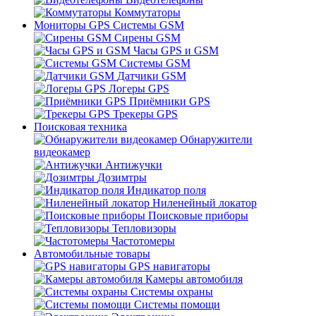
Коммутаторы
Мониторы GPS Системы GSM
Сирены GSM
Часы GPS и GSM
Системы GSM
Датчики GSM
Логеры GPS
Приёмники GPS
Трекеры GPS
Поисковая техника
Обнаружители
видеокамер
Антижучки
Дозимтры
Индикатор поля
Ниленейный локатор
Поисковые приборы
Тепловизоры
Частотомеры
Автомобильные товары
GPS навигаторы
Камеры автомобиля
Системы охраны
Системы помощи