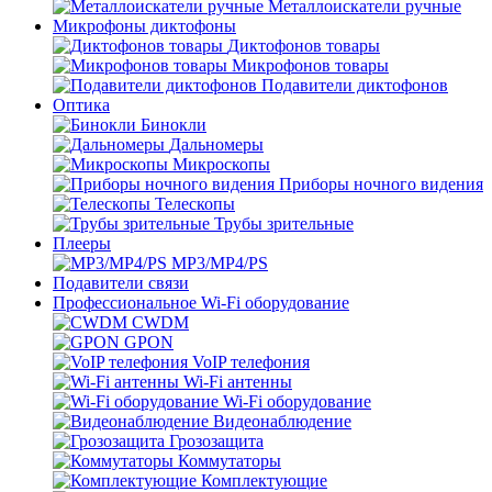
Металлоискатели ручные
Микрофоны диктофоны
Диктофонов товары
Микрофонов товары
Подавители диктофонов
Оптика
Бинокли
Дальномеры
Микроскопы
Приборы ночного видения
Телескопы
Трубы зрительные
Плееры
MP3/MP4/PS
Подавители связи
Профессиональное Wi-Fi оборудование
CWDM
GPON
VoIP телефония
Wi-Fi антенны
Wi-Fi оборудование
Видеонаблюдение
Грозозащита
Коммутаторы
Комплектующие