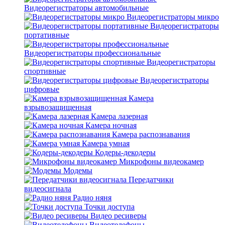
Видеорегистраторы автомобильные
Видеорегистраторы микро
Видеорегистраторы
портативные
Видеорегистраторы профессиональные
Видеорегистраторы
спортивные
Видеорегистраторы
цифровые
Камера
взрывозащищенная
Камера лазерная
Камера ночная
Камера распознавания
Камера умная
Кодеры-декодеры
Микрофоны видеокамер
Модемы
Передатчики
видеосигнала
Радио няня
Точки доступа
Видео ресиверы
Видеотелефоны