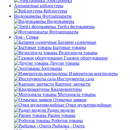
Электроника
Аппаратные кейлоггеры
Кейлоггеры
Видеокамеры Фотоаппараты
Видеокамеры
Трейл фотокамеры
Фотоаппараты
Дом - Семья
Батареи солнечные
Бытовые товары
Велосипеда товары
Газовое оборудование
Другие товары
Зоотовары
Измерители-контролеры
Инструменты сада
Картинг запчасти
Квадрокоптеры
Мотоцикла товары
Отмычки замков
Очки мультемидийные
Радио модели
Рации товары
Роботов товары
Рыбалка - Охота