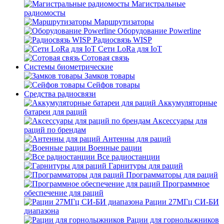
Магистральные
радиомосты
Маршрутизаторы
Оборудование Powerline
Радиосвязь WISP
Сети LoRa для IoT
Сотовая связь
Системы биометрические
Замков товары
Сейфов товары
Средства радиосвязи
Аккумуляторные
батареи для раций
Аксессуары для
раций по брендам
Антенны для раций
Военные рации
Все радиостанции
Гарнитуры для раций
Программаторы для раций
Программное
обеспечение для раций
Рации 27МГц СИ-БИ
диапазона
Рации для горнолыжников