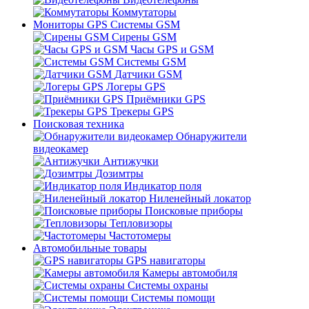
Коммутаторы
Мониторы GPS Системы GSM
Сирены GSM
Часы GPS и GSM
Системы GSM
Датчики GSM
Логеры GPS
Приёмники GPS
Трекеры GPS
Поисковая техника
Обнаружители
видеокамер
Антижучки
Дозимтры
Индикатор поля
Ниленейный локатор
Поисковые приборы
Тепловизоры
Частотомеры
Автомобильные товары
GPS навигаторы
Камеры автомобиля
Системы охраны
Системы помощи