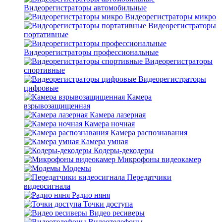
Видеорегистраторы автомобильные
Видеорегистраторы микро
Видеорегистраторы
портативные
Видеорегистраторы профессиональные
Видеорегистраторы
спортивные
Видеорегистраторы
цифровые
Камера
взрывозащищенная
Камера лазерная
Камера ночная
Камера распознавания
Камера умная
Кодеры-декодеры
Микрофоны видеокамер
Модемы
Передатчики
видеосигнала
Радио няня
Точки доступа
Видео ресиверы
Видеотелефоны