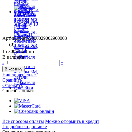
Артикул: art12000029002900003
(0)
15 300 ₽
за 1 шт
В наличии
-
+
В корзину
Нашли дешевле?
Сравнить
Отложить
Способы оплаты
Все способы оплаты
Можно оформить в кредит
Подробнее о доставке
Основные характеристики