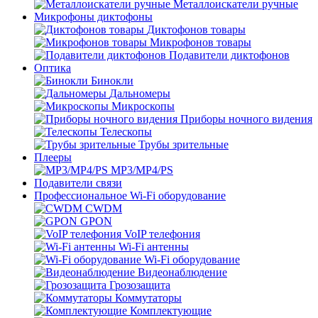
Металлоискатели ручные
Микрофоны диктофоны
Диктофонов товары
Микрофонов товары
Подавители диктофонов
Оптика
Бинокли
Дальномеры
Микроскопы
Приборы ночного видения
Телескопы
Трубы зрительные
Плееры
MP3/MP4/PS
Подавители связи
Профессиональное Wi-Fi оборудование
CWDM
GPON
VoIP телефония
Wi-Fi антенны
Wi-Fi оборудование
Видеонаблюдение
Грозозащита
Коммутаторы
Комплектующие