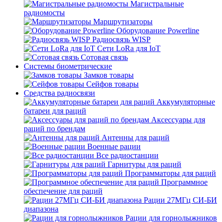
Магистральные
радиомосты
Маршрутизаторы
Оборудование Powerline
Радиосвязь WISP
Сети LoRa для IoT
Сотовая связь
Системы биометрические
Замков товары
Сейфов товары
Средства радиосвязи
Аккумуляторные
батареи для раций
Аксессуары для
раций по брендам
Антенны для раций
Военные рации
Все радиостанции
Гарнитуры для раций
Программаторы для раций
Программное
обеспечение для раций
Рации 27МГц СИ-БИ
диапазона
Рации для горнолыжников