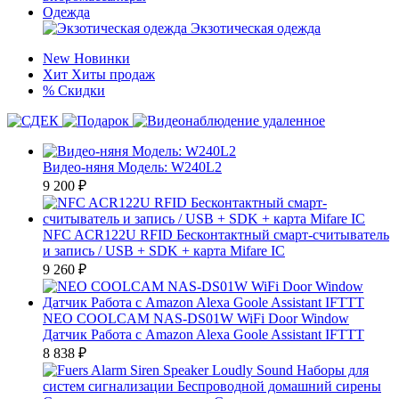
Одежда
Экзотическая одежда
New
Новинки
Хит
Хиты продаж
%
Скидки
Видео-няня Модель: W240L2
9 200
₽
NFC ACR122U RFID Бесконтактный смарт-считыватель
и запись / USB + SDK + карта Mifare IC
9 260
₽
NEO COOLCAM NAS-DS01W WiFi Door Window
Датчик Работа с Amazon Alexa Goole Assistant IFTTT
8 838
₽