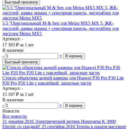
Быстрый просмотр
5,5 ''Оригинальный M & Sen для Meizu MX5 MX 5, ЖК-
дисплей, рамка экрана + сенсорная панель, дигитайзер для
дисплея Meizu MX5
Артикул: -
17 393
₽
за 1 шт
В наличии
-
+
В корзину
Быстрый просмотр
Стекло объектива задней камеры для Huawei P30 Pro P30 Lite
P20 Pro P20 Lite с наклейкой, запасные части
Артикул: -
15 197
₽
за 1 шт
В наличии
-
+
В корзину
Новости
Все новости
21 декабря 2016
Электрический резчик Husqvarna K 3000
Electric со скидкой!
25 сентября 2016
Теперь в нашем магазине