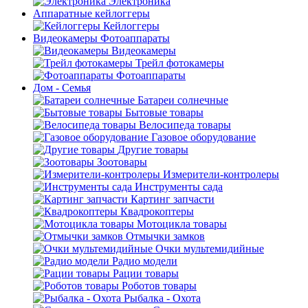
Электроника
Аппаратные кейлоггеры
Кейлоггеры
Видеокамеры Фотоаппараты
Видеокамеры
Трейл фотокамеры
Фотоаппараты
Дом - Семья
Батареи солнечные
Бытовые товары
Велосипеда товары
Газовое оборудование
Другие товары
Зоотовары
Измерители-контролеры
Инструменты сада
Картинг запчасти
Квадрокоптеры
Мотоцикла товары
Отмычки замков
Очки мультемидийные
Радио модели
Рации товары
Роботов товары
Рыбалка - Охота