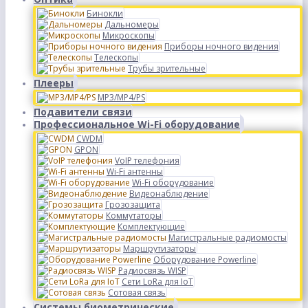
Бинокли
Дальномеры
Микроскопы
Приборы ночного видения
Телескопы
Трубы зрительные
Плееры
MP3/MP4/PS
Подавители связи
Профессиональное Wi-Fi оборудование
CWDM
GPON
VoIP телефония
Wi-Fi антенны
Wi-Fi оборудование
Видеонаблюдение
Грозозащита
Коммутаторы
Комплектующие
Магистральные радиомосты
Маршрутизаторы
Оборудование Powerline
Радиосвязь WISP
Сети LoRa для IoT
Сотовая связь
Системы биометрические