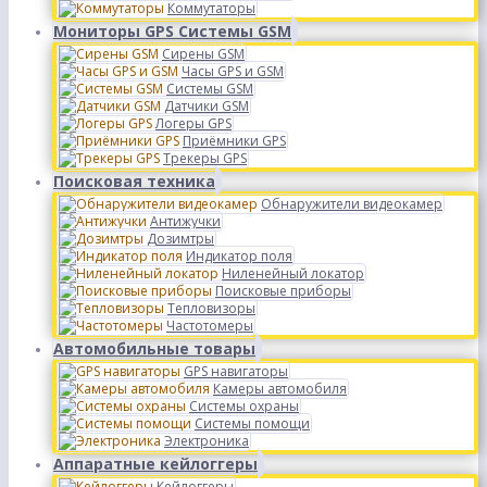
Коммутаторы
Мониторы GPS Системы GSM
Сирены GSM
Часы GPS и GSM
Системы GSM
Датчики GSM
Логеры GPS
Приёмники GPS
Трекеры GPS
Поисковая техника
Обнаружители видеокамер
Антижучки
Дозимтры
Индикатор поля
Ниленейный локатор
Поисковые приборы
Тепловизоры
Частотомеры
Автомобильные товары
GPS навигаторы
Камеры автомобиля
Системы охраны
Системы помощи
Электроника
Аппаратные кейлоггеры
Кейлоггеры