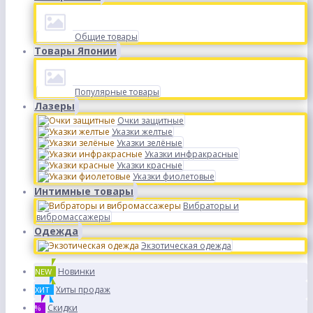
Общие товары
Товары Японии
Популярные товары
Лазеры
Очки защитные
Указки желтые
Указки зелёные
Указки инфракрасные
Указки красные
Указки фиолетовые
Интимные товары
Вибраторы и
вибромассажеры
Одежда
Экзотическая одежда
Новинки
NEW
Хиты продаж
ХИТ
Скидки
%