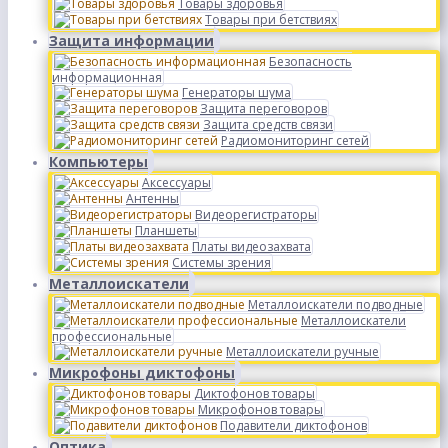
Товары здоровья
Товары при бетствиях
Защита информации
Безопасность
информационная
Генераторы шума
Защита переговоров
Защита средств связи
Радиомониторинг сетей
Компьютеры
Аксессуары
Антенны
Видеорегистраторы
Планшеты
Платы видеозахвата
Системы зрения
Металлоискатели
Металлоискатели подводные
Металлоискатели
профессиональные
Металлоискатели ручные
Микрофоны диктофоны
Диктофонов товары
Микрофонов товары
Подавители диктофонов
Оптика