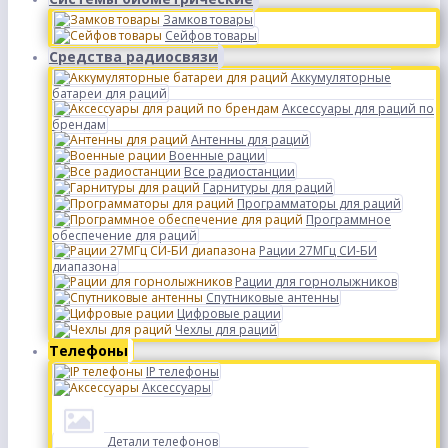
Замков товары
Сейфов товары
Средства радиосвязи
Аккумуляторные
батареи для раций
Аксессуары для раций по
брендам
Антенны для раций
Военные рации
Все радиостанции
Гарнитуры для раций
Программаторы для раций
Программное
обеспечение для раций
Рации 27МГц СИ-БИ
диапазона
Рации для горнолыжников
Спутниковые антенны
Цифровые рации
Чехлы для раций
Телефоны
IP телефоны
Аксессуары
Детали телефонов