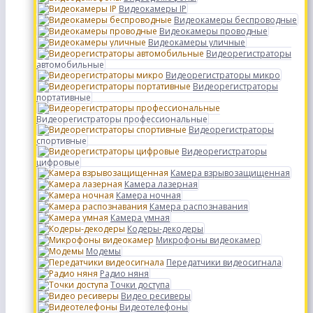
Видеокамеры IP
Видеокамеры беспроводные
Видеокамеры проводные
Видеокамеры уличные
Видеорегистраторы
автомобильные
Видеорегистраторы микро
Видеорегистраторы
портативные
Видеорегистраторы профессиональные
Видеорегистраторы
спортивные
Видеорегистраторы
цифровые
Камера взрывозащищенная
Камера лазерная
Камера ночная
Камера распознавания
Камера умная
Кодеры-декодеры
Микрофоны видеокамер
Модемы
Передатчики видеосигнала
Радио няня
Точки доступа
Видео ресиверы
Видеотелефоны