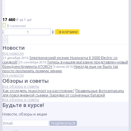
17 460
₽
за 1 шт
В наличии
-
+
В КОРЗИНУ
Новости
Все новости
Электрический резчик Husqvarna K 3000 Electric со
21 декабря 2016
скидкой!
Теперь в нашем магазине представлен новый
25 сентября 2016
бренд инструмента ATORCH
Никогда еще не было так
5 июня 2016
просто пропилить прямую линию
Все новости
Обзоры и советы
Все обзоры и советы
Как отследить транспорт на расстояние?
Правильные фотоаппараты
для повседневной съемки
Зарядки от солнечных батарей
Все обзоры и советы
Будьте в курсе!
Новости, обзоры и акции
ПОДПИСАТЬСЯ