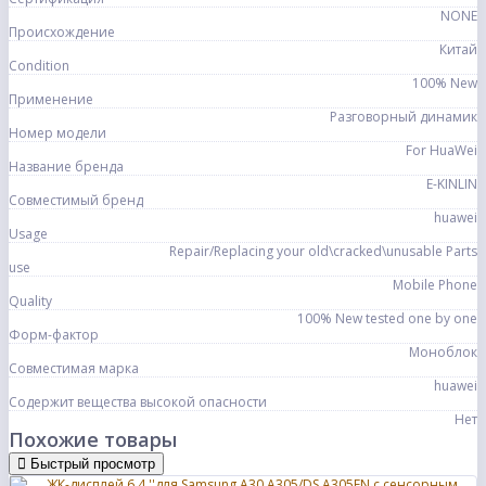
NONE
Происхождение
Китай
Condition
100% New
Применение
Разговорный динамик
Номер модели
For HuaWei
Название бренда
E-KINLIN
Совместимый бренд
huawei
Usage
Repair/Replacing your old\cracked\unusable Parts
use
Mobile Phone
Quality
100% New tested one by one
Форм-фактор
Моноблок
Совместимая марка
huawei
Содержит вещества высокой опасности
Нет
Похожие товары
Быстрый просмотр