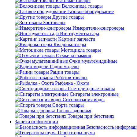
Бытовые товары
Велосипеда товары
Газовое оборудование
Другие товары
Зоотовары
Измерители-контролеры
Инструменты сада
Картинг запчасти
Квадрокоптеры
Мотоцикла товары
Отмычки замков
Очки мультемидийные
Радио модели
Рации товары
Роботов товары
Рыбалка - Охота
Светодиодные товары
Сигареты электронные
Сигнализация воды
Спорта товары
Товары здоровья
Товары при бетствиях
Защита информации
Безопасность информа
Генераторы шума