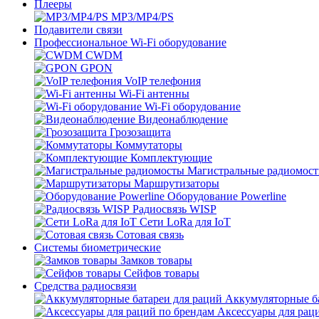
Плееры
MP3/MP4/PS
Подавители связи
Профессиональное Wi-Fi оборудование
CWDM
GPON
VoIP телефония
Wi-Fi антенны
Wi-Fi оборудование
Видеонаблюдение
Грозозащита
Коммутаторы
Комплектующие
Магистральные радиомос
Маршрутизаторы
Оборудование Powerline
Радиосвязь WISP
Сети LoRa для IoT
Сотовая связь
Системы биометрические
Замков товары
Сейфов товары
Средства радиосвязи
Аккумуляторные ба
Аксессуары для рац