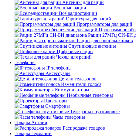
Антенны для раций
Военные рации
Все радиостанции
Гарнитуры для раций
Программаторы для раций
Программное обе
Рации 27МГц СИ-БИ д
Рации для горнолыжников
Спутниковые антенны
Цифровые рации
Чехлы для раций
Телефоны
IP телефоны
Аксессуары
Детали телефонов
Изменители голоса
Коммуникаторы
Необычные телефоны
Проекторы
Смартфоны
Телефоны спутниковые
Часы телефоны
Товары Англии
Распродажа товаров
Товары Германии