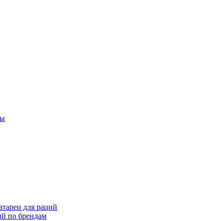
ты
тареи для раций
ий по брендам