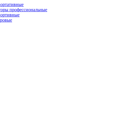
портативные
торы профессиональные
портивные
фровые