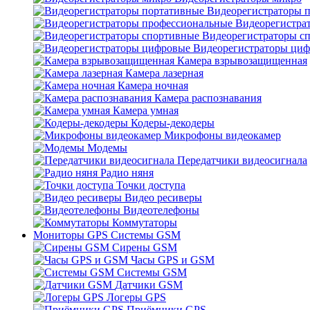
Видеорегистраторы 
Видеорегистра
Видеорегистраторы с
Видеорегистраторы ци
Камера взрывозащищенная
Камера лазерная
Камера ночная
Камера распознавания
Камера умная
Кодеры-декодеры
Микрофоны видеокамер
Модемы
Передатчики видеосигнала
Радио няня
Точки доступа
Видео ресиверы
Видеотелефоны
Коммутаторы
Мониторы GPS Системы GSM
Сирены GSM
Часы GPS и GSM
Системы GSM
Датчики GSM
Логеры GPS
Приёмники GPS