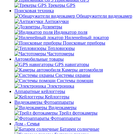
Трекеры GPS
Поисковая техника
Обнаружители видеокамер
Антижучки
Дозимтры
Индикатор поля
Ниленейный локатор
Поисковые приборы
Тепловизоры
Частотомеры
Автомобильные товары
GPS навигаторы
Камеры автомобиля
Системы охраны
Системы помощи
Электроника
Аппаратные кейлоггеры
Кейлоггеры
Видеокамеры Фотоаппараты
Видеокамеры
Трейл фотокамеры
Фотоаппараты
Дом - Семья
Батареи солнечные