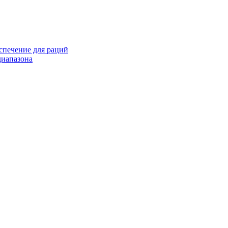
спечение для раций
иапазона