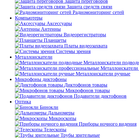
Защита переговоров
Защита средств связи
Радиомониторинг сетей
Компьютеры
Аксессуары
Антенны
Видеорегистраторы
Планшеты
Платы видеозахвата
Системы зрения
Металлоискатели
Металлоискатели подвод
Металлоискатели
Металлоискатели ручные
Микрофоны диктофоны
Диктофонов товары
Микрофонов товары
Подавители диктофонов
Оптика
Бинокли
Дальномеры
Микроскопы
Приборы ночного видения
Телескопы
Трубы зрительные