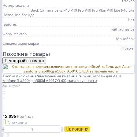
Стекло
Номер модели
Back Camera Lens P40 P40 Pro P40 Pro Plus P40 Lite P40 Lite
Название бренда
Нет
features
with adhesive
Форм-фактор
Моноблок
Совместимая марка
Huawei
Похожие товары
Быстрый просмотр
Кнопка включения/выключения питания гибкий кабель для Asus
zenfone 5 a500cg a500kl A501CG t00j запасные части
Артикул: -
15 096
₽
за 1 шт
В наличии
-
+
В КОРЗИНУ