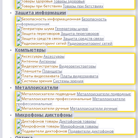
Товары здоровья
Товары при бетствиях
Защита информации
Безопасность
информационная
Генераторы шума
Защита переговоров
Защита средств связи
Радиомониторинг сетей
Компьютеры
Аксессуары
Антенны
Видеорегистраторы
Планшеты
Платы видеозахвата
Системы зрения
Металлоискатели
Металлоискатели подводные
Металлоискатели
профессиональные
Металлоискатели ручные
Микрофоны диктофоны
Диктофонов товары
Микрофонов товары
Подавители диктофонов
Оптика