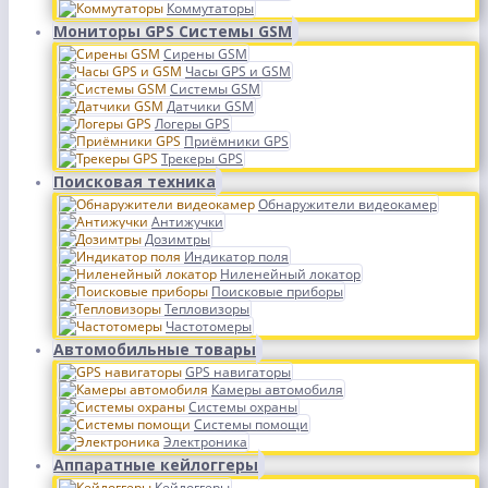
Коммутаторы
Мониторы GPS Системы GSM
Сирены GSM
Часы GPS и GSM
Системы GSM
Датчики GSM
Логеры GPS
Приёмники GPS
Трекеры GPS
Поисковая техника
Обнаружители видеокамер
Антижучки
Дозимтры
Индикатор поля
Ниленейный локатор
Поисковые приборы
Тепловизоры
Частотомеры
Автомобильные товары
GPS навигаторы
Камеры автомобиля
Системы охраны
Системы помощи
Электроника
Аппаратные кейлоггеры
Кейлоггеры