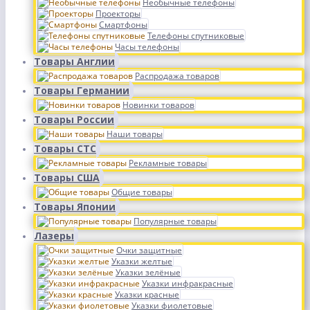
Необычные телефоны
Проекторы
Смартфоны
Телефоны спутниковые
Часы телефоны
Товары Англии
Распродажа товаров
Товары Германии
Новинки товаров
Товары России
Наши товары
Товары СТС
Рекламные товары
Товары США
Общие товары
Товары Японии
Популярные товары
Лазеры
Очки защитные
Указки желтые
Указки зелёные
Указки инфракрасные
Указки красные
Указки фиолетовые