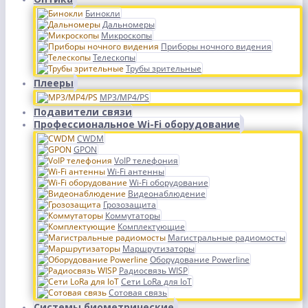
Бинокли
Дальномеры
Микроскопы
Приборы ночного видения
Телескопы
Трубы зрительные
Плееры
MP3/MP4/PS
Подавители связи
Профессиональное Wi-Fi оборудование
CWDM
GPON
VoIP телефония
Wi-Fi антенны
Wi-Fi оборудование
Видеонаблюдение
Грозозащита
Коммутаторы
Комплектующие
Магистральные радиомосты
Маршрутизаторы
Оборудование Powerline
Радиосвязь WISP
Сети LoRa для IoT
Сотовая связь
Системы биометрические