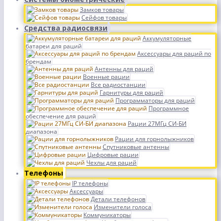
Замков товары
Сейфов товары
Средства радиосвязи
Аккумуляторные
батареи для раций
Аксессуары для раций по
брендам
Антенны для раций
Военные рации
Все радиостанции
Гарнитуры для раций
Программаторы для раций
Программное
обеспечение для раций
Рации 27МГц СИ-БИ
диапазона
Рации для горнолыжников
Спутниковые антенны
Цифровые рации
Чехлы для раций
Телефоны
IP телефоны
Аксессуары
Детали телефонов
Изменители голоса
Коммуникаторы