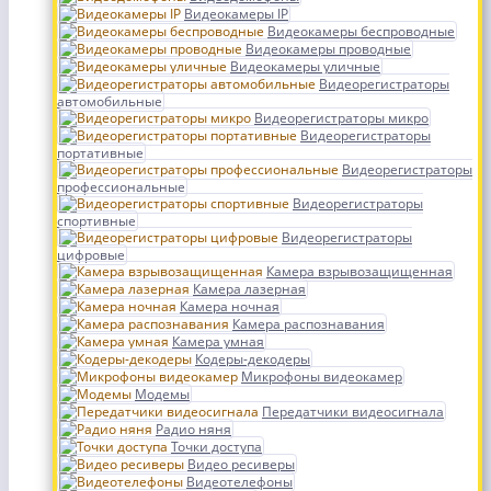
Видеокамеры IP
Видеокамеры беспроводные
Видеокамеры проводные
Видеокамеры уличные
Видеорегистраторы
автомобильные
Видеорегистраторы микро
Видеорегистраторы
портативные
Видеорегистраторы
профессиональные
Видеорегистраторы
спортивные
Видеорегистраторы
цифровые
Камера взрывозащищенная
Камера лазерная
Камера ночная
Камера распознавания
Камера умная
Кодеры-декодеры
Микрофоны видеокамер
Модемы
Передатчики видеосигнала
Радио няня
Точки доступа
Видео ресиверы
Видеотелефоны