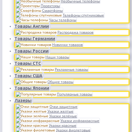
Необычные телефоны
Проекторы
Смартфоны
Телефоны спутниковые
Часы телефоны
Товары Англии
Распродажа товаров
Товары Германии
Новинки товаров
Товары России
Наши товары
Товары СТС
Рекламные товары
Товары США
Общие товары
Товары Японии
Популярные товары
Лазеры
Очки защитные
Указки желтые
Указки зелёные
Указки инфракрасные
Указки красные
Указки фиолетовые