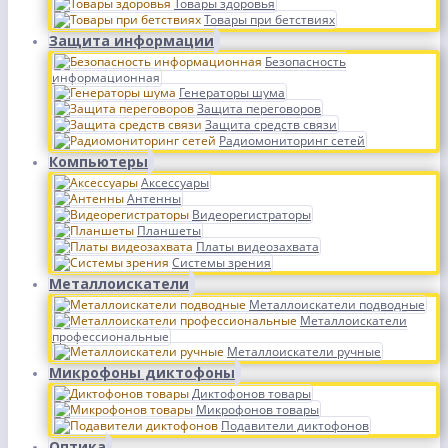
Товары здоровья
Товары при бетствиях
Защита информации
Безопасность
информационная
Генераторы шума
Защита переговоров
Защита средств связи
Радиомониторинг сетей
Компьютеры
Аксессуары
Антенны
Видеорегистраторы
Планшеты
Платы видеозахвата
Системы зрения
Металлоискатели
Металлоискатели подводные
Металлоискатели
профессиональные
Металлоискатели ручные
Микрофоны диктофоны
Диктофонов товары
Микрофонов товары
Подавители диктофонов
Оптика