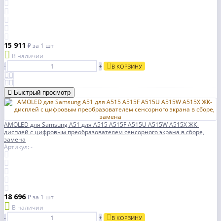
15 911
₽
за 1 шт
В наличии
-
+
В КОРЗИНУ
Быстрый просмотр
AMOLED для Samsung A51 для A515 A515F A515U A515W A515X ЖК-
дисплей с цифровым преобразователем сенсорного экрана в сборе,
замена
Артикул: -
18 696
₽
за 1 шт
В наличии
-
+
В КОРЗИНУ