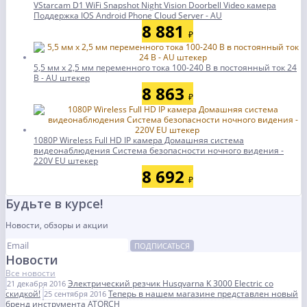
VStarcam D1 WiFi Snapshot Night Vision Doorbell Video камера
Поддержка IOS Android Phone Cloud Server - AU
8 881
₽
5,5 мм х 2,5 мм переменного тока 100-240 В в постоянный ток 24
В - AU штекер
8 863
₽
1080P Wireless Full HD IP камера Домашняя система
видеонаблюдения Система безопасности ночного видения -
220V EU штекер
8 692
₽
Будьте в курсе!
Новости, обзоры и акции
ПОДПИСАТЬСЯ
Новости
Все новости
Электрический резчик Husqvarna K 3000 Electric со
21 декабря 2016
скидкой!
Теперь в нашем магазине представлен новый
25 сентября 2016
бренд инструмента ATORCH