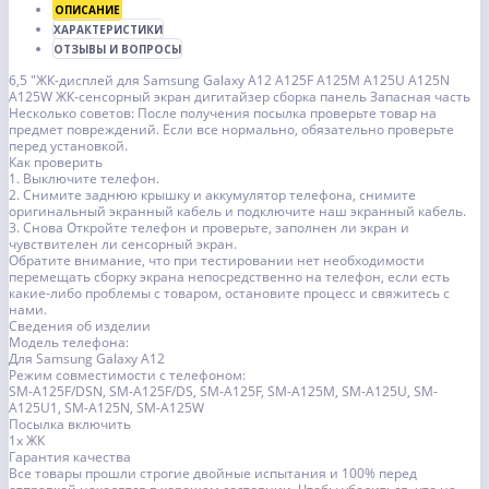
ОПИСАНИЕ
ХАРАКТЕРИСТИКИ
ОТЗЫВЫ И ВОПРОСЫ
6,5 "ЖК-дисплей для Samsung Galaxy A12 A125F A125M A125U A125N
A125W ЖК-сенсорный экран дигитайзер сборка панель Запасная часть
Несколько советов: После получения посылка проверьте товар на
предмет повреждений. Если все нормально, обязательно проверьте
перед установкой.
Как проверить
1. Выключите телефон.
2. Снимите заднюю крышку и аккумулятор телефона, снимите
оригинальный экранный кабель и подключите наш экранный кабель.
3. Снова Откройте телефон и проверьте, заполнен ли экран и
чувствителен ли сенсорный экран.
Обратите внимание, что при тестировании нет необходимости
перемещать сборку экрана непосредственно на телефон, если есть
какие-либо проблемы с товаром, остановите процесс и свяжитесь с
нами.
Сведения об изделии
Модель телефона:
Для Samsung Galaxy A12
Режим совместимости с телефоном:
SM-A125F/DSN, SM-A125F/DS, SM-A125F, SM-A125M, SM-A125U, SM-
A125U1, SM-A125N, SM-A125W
Посылка включить
1x ЖК
Гарантия качества
Все товары прошли строгие двойные испытания и 100% перед