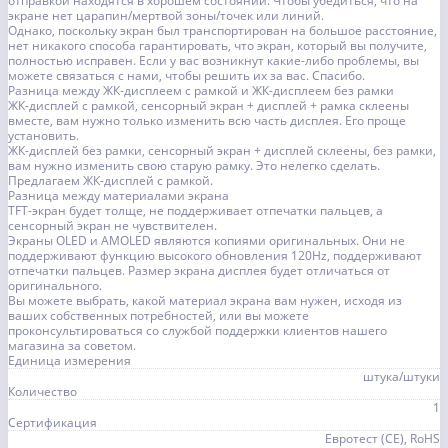
отправкой находятся в хорошем состоянии. Чтобы убедиться, что на
экране нет царапин/мертвой зоны/точек или линий.
Однако, поскольку экран был транспортирован на большое расстояние,
нет никакого способа гарантировать, что экран, который вы получите,
полностью исправен. Если у вас возникнут какие-либо проблемы, вы
можете связаться с нами, чтобы решить их за вас. Спасибо.
Разница между ЖК-дисплеем с рамкой и ЖК-дисплеем без рамки
ЖК-дисплей с рамкой, сенсорный экран + дисплей + рамка склеены
вместе, вам нужно только изменить всю часть дисплея. Его проще
установить.
ЖК-дисплей без рамки, сенсорный экран + дисплей склеены, без рамки,
вам нужно изменить свою старую рамку. Это нелегко сделать.
Предлагаем ЖК-дисплей с рамкой.
Разница между материалами экрана
TFT-экран будет толще, не поддерживает отпечатки пальцев, а
сенсорный экран не чувствителен.
Экраны OLED и AMOLED являются копиями оригинальных. Они не
поддерживают функцию высокого обновления 120Hz, поддерживают
отпечатки пальцев. Размер экрана дисплея будет отличаться от
оригинального.
Вы можете выбрать, какой материал экрана вам нужен, исходя из
ваших собственных потребностей, или вы можете
проконсультироваться со службой поддержки клиентов нашего
магазина за советом.
Единица измерения
штука/штуки
Количество
1
Сертификация
Евротест (СЕ), RoHS