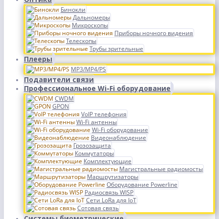
Бинокли
Дальномеры
Микроскопы
Приборы ночного видения
Телескопы
Трубы зрительные
Плееры
MP3/MP4/PS
Подавители связи
Профессиональное Wi-Fi оборудование
CWDM
GPON
VoIP телефония
Wi-Fi антенны
Wi-Fi оборудование
Видеонаблюдение
Грозозащита
Коммутаторы
Комплектующие
Магистральные радиомосты
Маршрутизаторы
Оборудование Powerline
Радиосвязь WISP
Сети LoRa для IoT
Сотовая связь
Системы биометрические