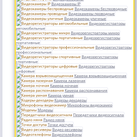
Видеокамеры IP
Видеокамеры беспроводные
Видеокамеры проводные
Видеокамеры уличные
Видеорегистраторы
автомобильные
Видеорегистраторы микро
Видеорегистраторы
портативные
Видеорегистраторы
профессиональные
Видеорегистраторы
спортивные
Видеорегистраторы
цифровые
Камера взрывозащищенная
Камера лазерная
Камера ночная
Камера распознавания
Камера умная
Кодеры-декодеры
Микрофоны видеокамер
Модемы
Передатчики видеосигнала
Радио няня
Точки доступа
Видео ресиверы
Видеотелефоны