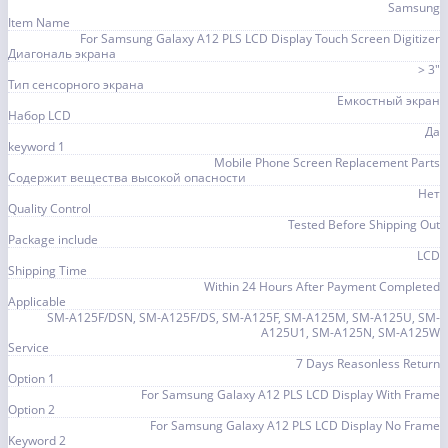
Samsung
Item Name
For Samsung Galaxy A12 PLS LCD Display Touch Screen Digitizer
Диагональ экрана
> 3"
Тип сенсорного экрана
Емкостный экран
Набор LCD
Да
keyword 1
Mobile Phone Screen Replacement Parts
Содержит вещества высокой опасности
Нет
Quality Control
Tested Before Shipping Out
Package include
LCD
Shipping Time
Within 24 Hours After Payment Completed
Applicable
SM-A125F/DSN, SM-A125F/DS, SM-A125F, SM-A125M, SM-A125U, SM-
A125U1, SM-A125N, SM-A125W
Service
7 Days Reasonless Return
Option 1
For Samsung Galaxy A12 PLS LCD Display With Frame
Option 2
For Samsung Galaxy A12 PLS LCD Display No Frame
Keyword 2