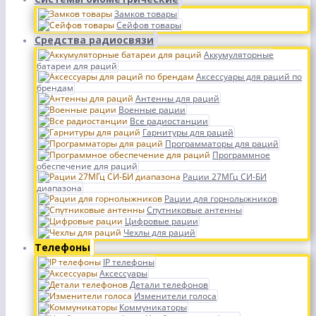
Замков товары
Сейфов товары
Средства радиосвязи
Аккумуляторные
батареи для раций
Аксессуары для раций по
брендам
Антенны для раций
Военные рации
Все радиостанции
Гарнитуры для раций
Программаторы для раций
Программное
обеспечение для раций
Рации 27МГц СИ-БИ
диапазона
Рации для горнолыжников
Спутниковые антенны
Цифровые рации
Чехлы для раций
Телефоны
IP телефоны
Аксессуары
Детали телефонов
Изменители голоса
Коммуникаторы