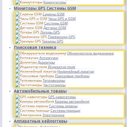
Коммутаторы
Мониторы GPS Системы GSM
Сирены GSM
Часы GPS и GSM
Системы GSM
Датчики GSM
Логеры GPS
Приёмники GPS
Трекеры GPS
Поисковая техника
Обнаружители видеокамер
Антижучки
Дозимтры
Индикатор поля
Ниленейный локатор
Поисковые приборы
Тепловизоры
Частотомеры
Автомобильные товары
GPS навигаторы
Камеры автомобиля
Системы охраны
Системы помощи
Электроника
Аппаратные кейлоггеры
Кейлоггеры