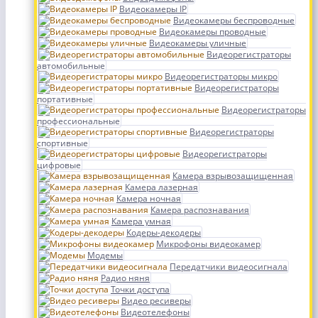
Видеокамеры IP
Видеокамеры беспроводные
Видеокамеры проводные
Видеокамеры уличные
Видеорегистраторы
автомобильные
Видеорегистраторы микро
Видеорегистраторы
портативные
Видеорегистраторы
профессиональные
Видеорегистраторы
спортивные
Видеорегистраторы
цифровые
Камера взрывозащищенная
Камера лазерная
Камера ночная
Камера распознавания
Камера умная
Кодеры-декодеры
Микрофоны видеокамер
Модемы
Передатчики видеосигнала
Радио няня
Точки доступа
Видео ресиверы
Видеотелефоны