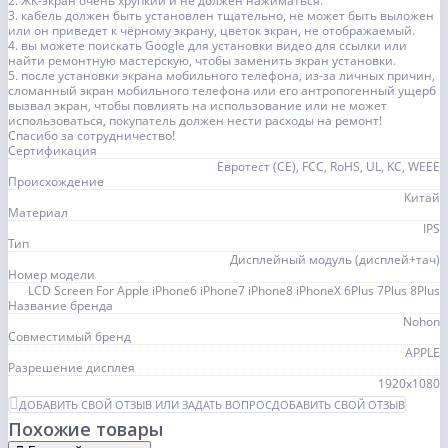
2. ЖК-экран очень хрупкий и не должен нажиматься.
3. кабель должен быть установлен тщательно, не может быть выложен
или он приведет к чёрному экрану, цветок экран, не отображаемый.
4. вы можете поискать Google для установки видео для ссылки или
найти ремонтную мастерскую, чтобы заменить экран установки.
5. после установки экрана мобильного телефона, из-за личных причин,
сломанный экран мобильного телефона или его антропогенный ущерб
вызвал экран, чтобы повлиять на использование или не может
использоваться, покупатель должен нести расходы на ремонт!
Спасибо за сотрудничество!
Сертификация
Евротест (СЕ), FCC, RoHS, UL, KC, WEEE
Происхождение
Китай
Материал
IPS
Тип
Дисплейный модуль (дисплей+тач)
Номер модели
LCD Screen For Apple iPhone6 iPhone7 iPhone8 iPhoneX 6Plus 7Plus 8Plus
Название бренда
Nohon
Совместимый бренд
APPLE
Разрешение дисплея
1920x1080
ДОБАВИТЬ СВОЙ ОТЗЫВ ИЛИ ЗАДАТЬ ВОПРОС
ДОБАВИТЬ СВОЙ ОТЗЫВ
Похожие товары