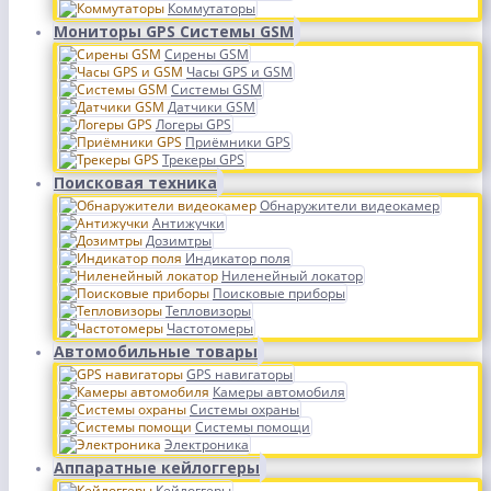
Коммутаторы
Мониторы GPS Системы GSM
Сирены GSM
Часы GPS и GSM
Системы GSM
Датчики GSM
Логеры GPS
Приёмники GPS
Трекеры GPS
Поисковая техника
Обнаружители видеокамер
Антижучки
Дозимтры
Индикатор поля
Ниленейный локатор
Поисковые приборы
Тепловизоры
Частотомеры
Автомобильные товары
GPS навигаторы
Камеры автомобиля
Системы охраны
Системы помощи
Электроника
Аппаратные кейлоггеры
Кейлоггеры