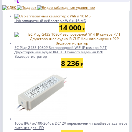
Usb аппаратный кейлоггер с Wifi и 16 МБ
14 000
₽
ЕС Plug G43S 1080P Беспроводной WiFi IP камера P / T
Двухстороннее аудио IR-CUT Ночного видения P2P
Видеорегистратор
8 236
₽
100w IP67 ac100-264v к DC12V переключения драйвера адаптера
питания для LED