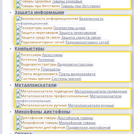
Товары здоровья
Товары при бетствиях
Защита информации
Безопасность
информационная
Генераторы шума
Защита переговоров
Защита средств связи
Радиомониторинг сетей
Компьютеры
Аксессуары
Антенны
Видеорегистраторы
Планшеты
Платы видеозахвата
Системы зрения
Металлоискатели
Металлоискатели подводные
Металлоискатели
профессиональные
Металлоискатели ручные
Микрофоны диктофоны
Диктофонов товары
Микрофонов товары
Подавители диктофонов
Оптика