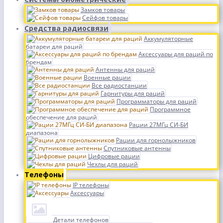
Замков товары
Сейфов товары
Средства радиосвязи
Аккумуляторные
батареи для раций
Аксессуары для раций по
брендам
Антенны для раций
Военные рации
Все радиостанции
Гарнитуры для раций
Программаторы для раций
Программное
обеспечение для раций
Рации 27МГц СИ-БИ
диапазона
Рации для горнолыжников
Спутниковые антенны
Цифровые рации
Чехлы для раций
Телефоны
IP телефоны
Аксессуары
Детали телефонов