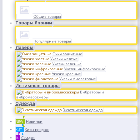
Общие товары
Товары Японии
Популярные товары
Лазеры
Очки защитные
Указки желтые
Указки зелёные
Указки инфракрасные
Указки красные
Указки фиолетовые
Интимные товары
Вибраторы и
вибромассажеры
Одежда
Экзотическая одежда
Новинки
NEW
Хиты продаж
ХИТ
Скидки
%