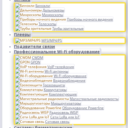
Бинокли
Дальномеры
Микроскопы
Приборы ночного видения
Телескопы
Трубы зрительные
Плееры
MP3/MP4/PS
Подавители связи
Профессиональное Wi-Fi оборудование
CWDM
GPON
VoIP телефония
Wi-Fi антенны
Wi-Fi оборудование
Видеонаблюдение
Грозозащита
Коммутаторы
Комплектующие
Магистральные радиомосты
Маршрутизаторы
Оборудование Powerline
Радиосвязь WISP
Сети LoRa для IoT
Сотовая связь
Системы биометрические