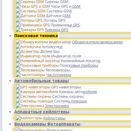
Сирены GSM
Часы GPS и GSM
Системы GSM
Датчики GSM
Логеры GPS
Приёмники GPS
Трекеры GPS
Поисковая техника
Обнаружители видеокамер
Антижучки
Дозимтры
Индикатор поля
Ниленейный локатор
Поисковые приборы
Тепловизоры
Частотомеры
Автомобильные товары
GPS навигаторы
Камеры автомобиля
Системы охраны
Системы помощи
Электроника
Аппаратные кейлоггеры
Кейлоггеры
Видеокамеры Фотоаппараты
Видеокамеры