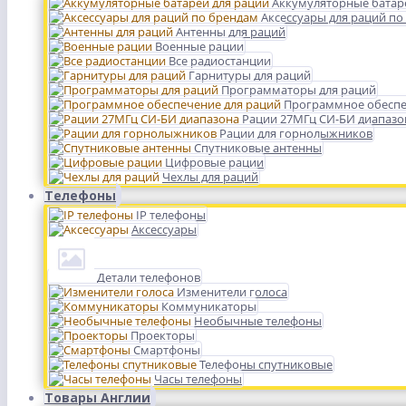
Аккумуляторные батар
Аксессуары для раций по
Антенны для раций
Военные рации
Все радиостанции
Гарнитуры для раций
Программаторы для раций
Программное обеспе
Рации 27МГц СИ-БИ диапазо
Рации для горнолыжников
Спутниковые антенны
Цифровые рации
Чехлы для раций
Телефоны
IP телефоны
Аксессуары
Детали телефонов
Изменители голоса
Коммуникаторы
Необычные телефоны
Проекторы
Смартфоны
Телефоны спутниковые
Часы телефоны
Товары Англии