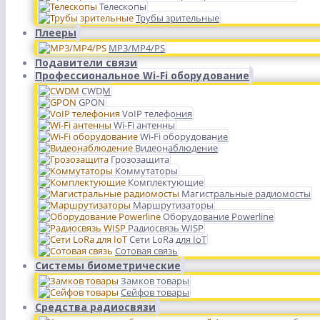
Телескопы
Трубы зрительные
Плееры
MP3/MP4/PS
Подавители связи
Профессиональное Wi-Fi оборудование
CWDM
GPON
VoIP телефония
Wi-Fi антенны
Wi-Fi оборудование
Видеонаблюдение
Грозозащита
Коммутаторы
Комплектующие
Магистральные радиомосты
Маршрутизаторы
Оборудование Powerline
Радиосвязь WISP
Сети LoRa для IoT
Сотовая связь
Системы биометрические
Замков товары
Сейфов товары
Средства радиосвязи