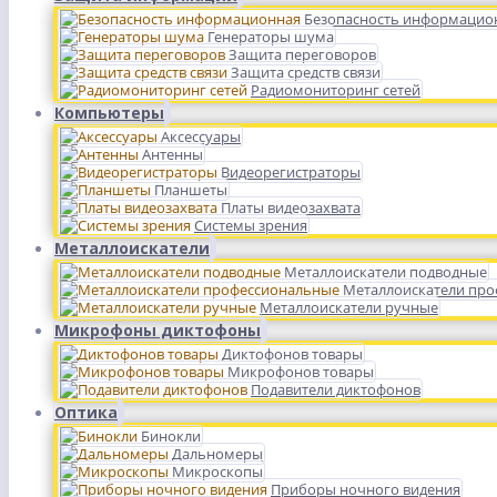
Безопасность информацио
Генераторы шума
Защита переговоров
Защита средств связи
Радиомониторинг сетей
Компьютеры
Аксессуары
Антенны
Видеорегистраторы
Планшеты
Платы видеозахвата
Системы зрения
Металлоискатели
Металлоискатели подводные
Металлоискатели пр
Металлоискатели ручные
Микрофоны диктофоны
Диктофонов товары
Микрофонов товары
Подавители диктофонов
Оптика
Бинокли
Дальномеры
Микроскопы
Приборы ночного видения