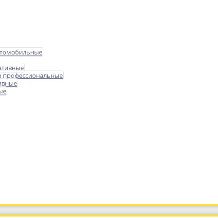
втомобильные
ативные
ы профессиональные
ивные
ые