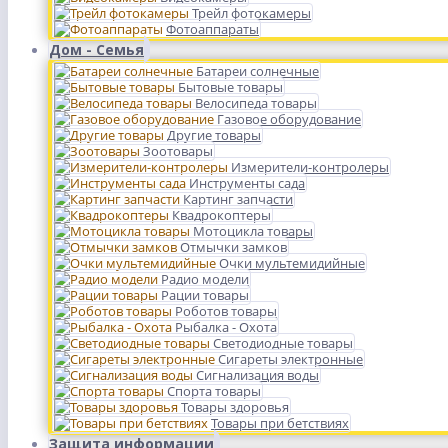
Трейл фотокамеры
Фотоаппараты
Дом - Семья
Батареи солнечные
Бытовые товары
Велосипеда товары
Газовое оборудование
Другие товары
Зоотовары
Измерители-контролеры
Инструменты сада
Картинг запчасти
Квадрокоптеры
Мотоцикла товары
Отмычки замков
Очки мультемидийные
Радио модели
Рации товары
Роботов товары
Рыбалка - Охота
Светодиодные товары
Сигареты электронные
Сигнализация воды
Спорта товары
Товары здоровья
Товары при бетствиях
Защита информации