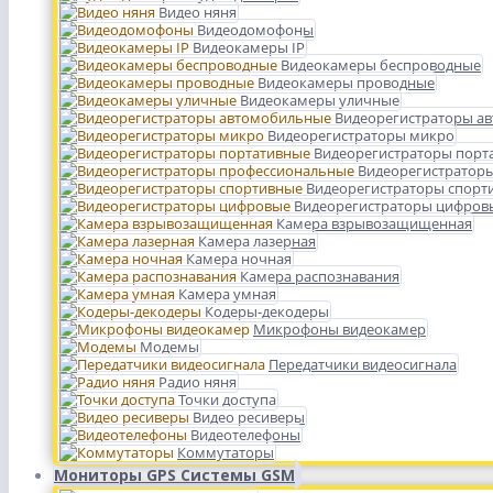
Видео няня
Видеодомофоны
Видеокамеры IP
Видеокамеры беспроводные
Видеокамеры проводные
Видеокамеры уличные
Видеорегистраторы а
Видеорегистраторы микро
Видеорегистраторы порт
Видеорегистратор
Видеорегистраторы спорт
Видеорегистраторы цифров
Камера взрывозащищенная
Камера лазерная
Камера ночная
Камера распознавания
Камера умная
Кодеры-декодеры
Микрофоны видеокамер
Модемы
Передатчики видеосигнала
Радио няня
Точки доступа
Видео ресиверы
Видеотелефоны
Коммутаторы
Мониторы GPS Системы GSM