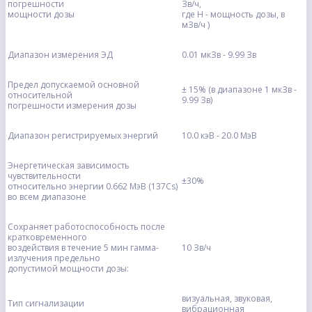
погрешности
Зв/ч,
мощности дозы
где Н - мощность дозы, в
мЗв/ч )
Диапазон измерения ЭД
0.01 мкЗв - 9.99 Зв
Предел допускаемой основной
± 15% (в диапазоне 1 мкЗв -
относительной
9.99 Зв)
погрешности измерения дозы
Диапазон регистрируемых энергий
10.0 кэВ - 20.0 МэВ
Энергетическая зависимость
чувствительности
±30%
относительно энергии 0.662 МэВ (137Cs)
во всем диапазоне
Сохраняет работоспособность после
кратковременного
воздействия в течение 5 мин гамма-
10 Зв/ч
излучения предельно
допустимой мощности дозы:
визуальная, звуковая,
Тип сигнализации
вибрационная