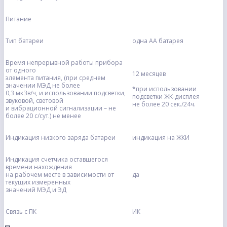
Питание
Тип батареи
одна АА батарея
Время непрерывной работы прибора
от одного
12 месяцев
элемента питания, (при среднем
значении МЭД не более
*при использовании
0,3 мкЗв/ч, и использовании подсветки,
подсветки ЖК-дисплея
звуковой, световой
не более 20 сек./24ч.
и вибрационной сигнализации – не
более 20 c/сут.) не менее
Индикация низкого заряда батареи
индикация на ЖКИ
Индикация счетчика оставшегося
времени нахождения
на рабочем месте в зависимости от
да
текущих измеренных
значений МЭД и ЭД
Связь с ПК
ИК