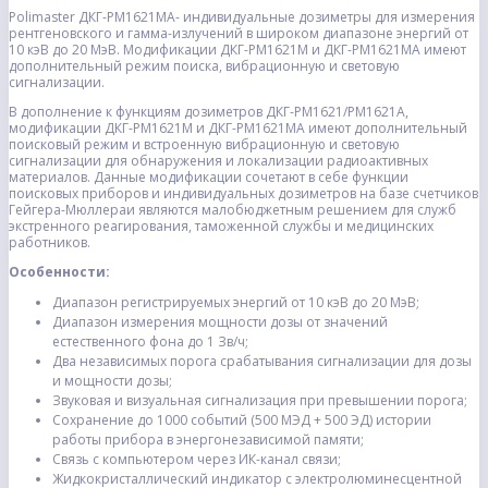
Polimaster ДКГ-PM1621MA- индивидуальные дозиметры для измерения
рентгеновского и гамма-излучений в широком диапазоне энергий от
10 кэВ до 20 МэВ. Модификации ДКГ-РМ1621М и ДКГ-РМ1621МА имеют
дополнительный режим поиска, вибрационную и световую
сигнализации.
В дополнение к функциям дозиметров ДКГ-РМ1621/РМ1621A,
модификации ДКГ-РМ1621М и ДКГ-РМ1621МА имеют дополнительный
поисковый режим и встроенную вибрационную и световую
сигнализации для обнаружения и локализации радиоактивных
материалов. Данные модификации сочетают в себе функции
поисковых приборов и индивидуальных дозиметров на базе счетчиков
Гейгера-Мюллераи являются малобюджетным решением для служб
экстренного реагирования, таможенной службы и медицинских
работников.
Особенности:
Диапазон регистрируемых энергий от 10 кэВ до 20 МэВ;
Диапазон измерения мощности дозы от значений
естественного фона до 1 Зв/ч;
Два независимых порога срабатывания сигнализации для дозы
и мощности дозы;
Звуковая и визуальная сигнализация при превышении порога;
Сохранение до 1000 событий (500 МЭД + 500 ЭД) истории
работы прибора в энергонезависимой памяти;
Связь с компьютером через ИК-канал связи;
Жидкокристаллический индикатор с электролюминесцентной