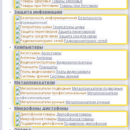
Товары здоровья
Товары при бетствиях
Защита информации
Безопасность
информационная
Генераторы шума
Защита переговоров
Защита средств связи
Радиомониторинг сетей
Компьютеры
Аксессуары
Антенны
Видеорегистраторы
Планшеты
Платы видеозахвата
Системы зрения
Металлоискатели
Металлоискатели подводные
Металлоискатели
профессиональные
Металлоискатели ручные
Микрофоны диктофоны
Диктофонов товары
Микрофонов товары
Подавители диктофонов
Оптика