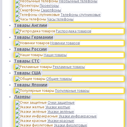
Необычные телефоны
Проекторы
Смартфоны
Телефоны спутниковые
Часы телефоны
Товары Англии
Распродажа товаров
Товары Германии
Новинки товаров
Товары России
Наши товары
Товары СТС
Рекламные товары
Товары США
Общие товары
Товары Японии
Популярные товары
Лазеры
Очки защитные
Указки желтые
Указки зелёные
Указки инфракрасные
Указки красные
Указки фиолетовые