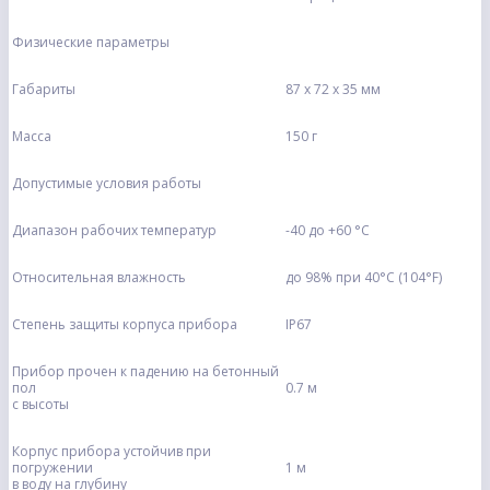
Физические параметры
Габариты
87 x 72 x 35 мм
Масса
150 г
Допустимые условия работы
Диапазон рабочих температур
-40 до +60 °С
Относительная влажность
до 98% при 40°C (104°F)
Степень защиты корпуса прибора
IP67
Прибор прочен к падению на бетонный
пол
0.7 м
с высоты
Корпус прибора устойчив при
погружении
1 м
в воду на глубину