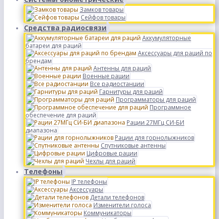
Замков товары
Сейфов товары
Средства радиосвязи
Аккумуляторные
батареи для раций
Аксессуары для раций по
брендам
Антенны для раций
Военные рации
Все радиостанции
Гарнитуры для раций
Программаторы для раций
Программное
обеспечение для раций
Рации 27МГц СИ-БИ
диапазона
Рации для горнолыжников
Спутниковые антенны
Цифровые рации
Чехлы для раций
Телефоны
IP телефоны
Аксессуары
Детали телефонов
Изменители голоса
Коммуникаторы