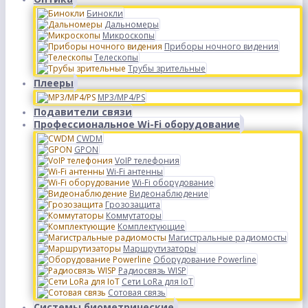
Бинокли
Дальномеры
Микроскопы
Приборы ночного видения
Телескопы
Трубы зрительные
Плееры
MP3/MP4/PS
Подавители связи
Профессиональное Wi-Fi оборудование
CWDM
GPON
VoIP телефония
Wi-Fi антенны
Wi-Fi оборудование
Видеонаблюдение
Грозозащита
Коммутаторы
Комплектующие
Магистральные радиомосты
Маршрутизаторы
Оборудование Powerline
Радиосвязь WISP
Сети LoRa для IoT
Сотовая связь
Системы биометрические