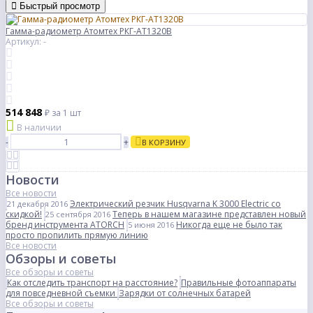
Быстрый просмотр
Гамма-радиометр Атомтех РКГ-АТ1320В
Артикул: -
514 848
₽
за 1 шт
В наличии
-
+
В КОРЗИНУ
Новости
Все новости
Электрический резчик Husqvarna K 3000 Electric со
21 декабря 2016
скидкой!
Теперь в нашем магазине представлен новый
25 сентября 2016
бренд инструмента ATORCH
Никогда еще не было так
5 июня 2016
просто пропилить прямую линию
Все новости
Обзоры и советы
Все обзоры и советы
Как отследить транспорт на расстояние?
Правильные фотоаппараты
для повседневной съемки
Зарядки от солнечных батарей
Все обзоры и советы