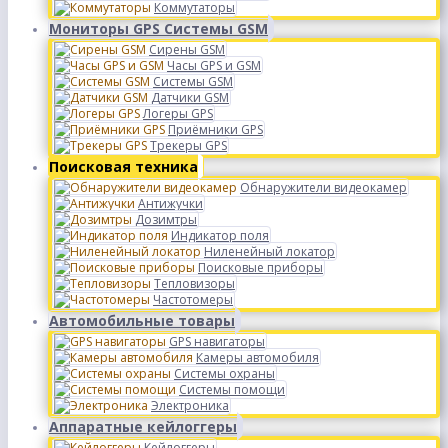
Коммутаторы
Мониторы GPS Системы GSM
Сирены GSM
Часы GPS и GSM
Системы GSM
Датчики GSM
Логеры GPS
Приёмники GPS
Трекеры GPS
Поисковая техника
Обнаружители видеокамер
Антижучки
Дозимтры
Индикатор поля
Ниленейный локатор
Поисковые приборы
Тепловизоры
Частотомеры
Автомобильные товары
GPS навигаторы
Камеры автомобиля
Системы охраны
Системы помощи
Электроника
Аппаратные кейлоггеры
Кейлоггеры