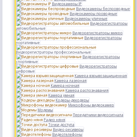
Видеокамеры IP
Видеокамеры беспроводные
Видеокамеры проводные
Видеокамеры уличные
Видеорегистраторы
автомобильные
Видеорегистраторы микро
Видеорегистраторы
портативные
Видеорегистраторы профессиональные
Видеорегистраторы
спортивные
Видеорегистраторы
цифровые
Камера взрывозащищенная
Камера лазерная
Камера ночная
Камера распознавания
Камера умная
Кодеры-декодеры
Микрофоны видеокамер
Модемы
Передатчики видеосигнала
Радио няня
Точки доступа
Видео ресиверы
Видеотелефоны