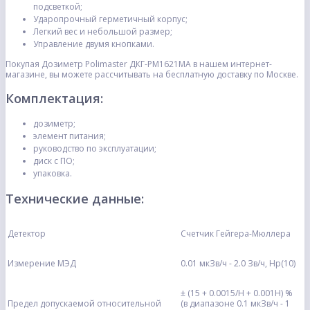
подсветкой;
Ударопрочный герметичный корпус;
Легкий вес и небольшой размер;
Управление двумя кнопками.
Покупая Дозиметр Polimaster ДКГ-PM1621MA в нашем интернет-
магазине, вы можете рассчитывать на бесплатную доставку по Москве.
Комплектация:
дозиметр;
элемент питания;
руководство по эксплуатации;
диск с ПО;
упаковка.
Технические данные:
Детектор
Счетчик Гейгера-Мюллера
Измерение МЭД
0.01 мкЗв/ч - 2.0 Зв/ч, Hp(10)
± (15 + 0.0015/H + 0.001H) %
Предел допускаемой относительной
(в диапазоне 0.1 мкЗв/ч - 1