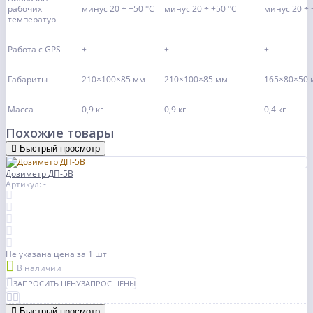
рабочих
минус 20 ÷ +50 °C
минус 20 ÷ +50 °C
минус 20 ÷ 
температур
Работа с GPS
+
+
+
Габариты
210×100×85 мм
210×100×85 мм
165×80×50 
Масса
0,9 кг
0,9 кг
0,4 кг
Похожие товары
Быстрый просмотр
Дозиметр ДП-5В
Артикул: -
Не указана цена
за 1 шт
В наличии
ЗАПРОСИТЬ ЦЕНУ
ЗАПРОС ЦЕНЫ
Быстрый просмотр