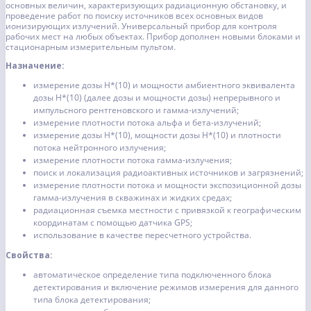
основных величин, характеризующих радиационную обстановку, и
проведение работ по поиску источников всех основных видов
ионизирующих излучений. Универсальный прибор для контроля
рабочих мест на любых объектах. Прибор дополнен новыми блоками и
стационарным измерительным пультом.
Назначение:
измерение дозы Н*(10) и мощности амбиентного эквивалента
дозы Н*(10) (далее дозы и мощности дозы) непрерывного и
импульсного рентгеновского и гамма-излучений;
измерение плотности потока альфа­ и бета-излучений;
измерение дозы Н*(10), мощности дозы Н*(10) и плотности
потока нейтронного излучения;
измерение плотности потока гамма­-излучения;
поиск и локализация радиоактивных источников и загрязнений;
измерение плотности потока и мощности экспозиционной дозы
гамма-­излучения в скважинах и жидких средах;
радиационная съемка местности с привязкой к географическим
координатам с помощью датчика GPS;
использование в качестве пересчетного устройства.
Свойства:
автоматическое определение типа подключенного блока
детектирования и включение режимов измерения для данного
типа блока детектирования;