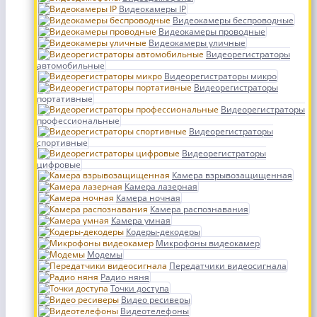
Видеокамеры IP
Видеокамеры беспроводные
Видеокамеры проводные
Видеокамеры уличные
Видеорегистраторы
автомобильные
Видеорегистраторы микро
Видеорегистраторы
портативные
Видеорегистраторы
профессиональные
Видеорегистраторы
спортивные
Видеорегистраторы
цифровые
Камера взрывозащищенная
Камера лазерная
Камера ночная
Камера распознавания
Камера умная
Кодеры-декодеры
Микрофоны видеокамер
Модемы
Передатчики видеосигнала
Радио няня
Точки доступа
Видео ресиверы
Видеотелефоны