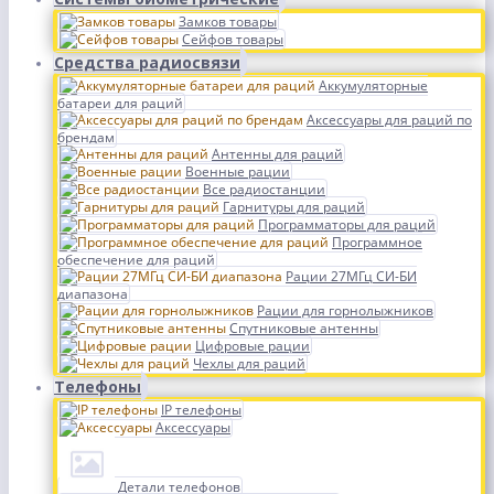
Замков товары
Сейфов товары
Средства радиосвязи
Аккумуляторные
батареи для раций
Аксессуары для раций по
брендам
Антенны для раций
Военные рации
Все радиостанции
Гарнитуры для раций
Программаторы для раций
Программное
обеспечение для раций
Рации 27МГц СИ-БИ
диапазона
Рации для горнолыжников
Спутниковые антенны
Цифровые рации
Чехлы для раций
Телефоны
IP телефоны
Аксессуары
Детали телефонов