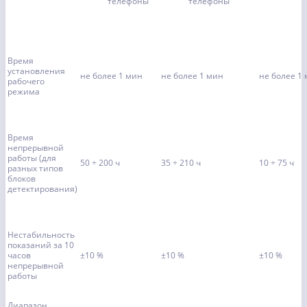
телефоны
телефоны
Время
установления
не более 1 мин
не более 1 мин
не более 1
рабочего
режима
Время
непрерывной
работы (для
50 ÷ 200 ч
35 ÷ 210 ч
10 ÷ 75 ч
разных типов
блоков
детектирования)
Нестабильность
показаний за 10
часов
±10 %
±10 %
±10 %
непрерывной
работы
Диапазон