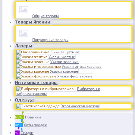
Общие товары
Товары Японии
Популярные товары
Лазеры
Очки защитные
Указки желтые
Указки зелёные
Указки инфракрасные
Указки красные
Указки фиолетовые
Интимные товары
Вибраторы и
вибромассажеры
Одежда
Экзотическая одежда
Новинки
NEW
Хиты продаж
ХИТ
Скидки
%