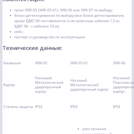
пульт УИК-05 (УИК-05-01), УИК-06 или УИК-07 по выбору;
блоки детектирования по выбору (все блоки детектирования,
кроме БДКГ-96 поставляются со встроенным кабелем 1,5 м;
БДКГ-96 - с кабелем 10 м);
кейс;
паспорт и руководство по эксплуатации.
Технические данные:
Название
УИК-05
УИК-05-01
УИК-06
Носимый.
Носимый.
Носимый.
Металлический
Пластмасс
Корпус
Металлический
ударопрочный
ударопроч
ударопрочный корпус
корпус
корпус
Степень защиты
IP54
IP54
IP54
узел питания