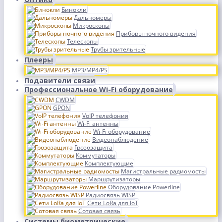
Бинокли
Дальномеры
Микроскопы
Приборы ночного видения
Телескопы
Трубы зрительные
Плееры
MP3/MP4/PS
Подавители связи
Профессиональное Wi-Fi оборудование
CWDM
GPON
VoIP телефония
Wi-Fi антенны
Wi-Fi оборудование
Видеонаблюдение
Грозозащита
Коммутаторы
Комплектующие
Магистральные радиомосты
Маршрутизаторы
Оборудование Powerline
Радиосвязь WISP
Сети LoRa для IoT
Сотовая связь
Системы биометрические