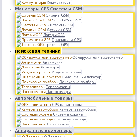
Коммутаторы
Мониторы GPS Системы GSM
Сирены GSM
Часы GPS и GSM
Системы GSM
Датчики GSM
Логеры GPS
Приёмники GPS
Трекеры GPS
Поисковая техника
Обнаружители видеокамер
Антижучки
Дозимтры
Индикатор поля
Ниленейный локатор
Поисковые приборы
Тепловизоры
Частотомеры
Автомобильные товары
GPS навигаторы
Камеры автомобиля
Системы охраны
Системы помощи
Электроника
Аппаратные кейлоггеры
Кейлоггеры