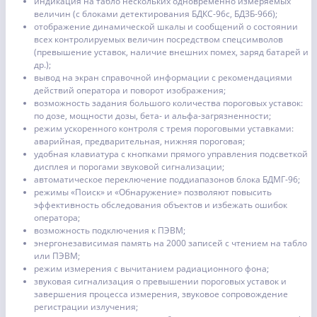
индикация на табло нескольких одновременно измеряемых
величин (с блоками детектирования БДКС-96с, БДЗБ-96б);
отображение динамической шкалы и сообщений о состоянии
всех контролируемых величин посредством спецсимволов
(превышение уставок, наличие внешних помех, заряд батарей и
др.);
вывод на экран справочной информации с рекомендациями
действий оператора и поворот изображения;
возможность задания большого количества пороговых уставок:
по дозе, мощности дозы, бета- и альфа-­загрязненности;
режим ускоренного контроля с тремя пороговыми уставками:
аварийная, предварительная, нижняя пороговая;
удобная клавиатура с кнопками прямого управления подсветкой
дисплея и порогами звуковой сигнализации;
автоматическое переключение поддиапазонов блока БДМГ-96;
режимы «Поиск» и «Обнаружение» позволяют повысить
эффективность обследования объектов и избежать ошибок
оператора;
возможность подключения к ПЭВМ;
энергонезависимая память на 2000 записей с чтением на табло
или ПЭВМ;
режим измерения с вычитанием радиационного фона;
звуковая сигнализация о превышении пороговых уставок и
завершения процесса измерения, звуковое сопровождение
регистрации излучения;