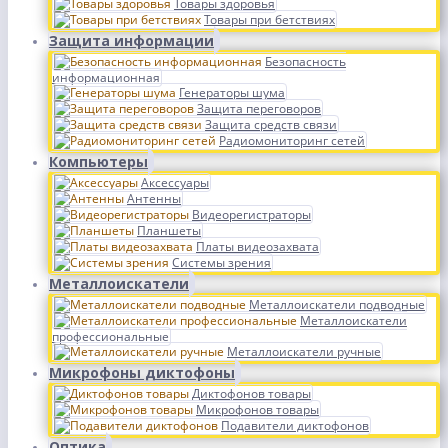
Товары здоровья
Товары при бетствиях
Защита информации
Безопасность
информационная
Генераторы шума
Защита переговоров
Защита средств связи
Радиомониторинг сетей
Компьютеры
Аксессуары
Антенны
Видеорегистраторы
Планшеты
Платы видеозахвата
Системы зрения
Металлоискатели
Металлоискатели подводные
Металлоискатели
профессиональные
Металлоискатели ручные
Микрофоны диктофоны
Диктофонов товары
Микрофонов товары
Подавители диктофонов
Оптика