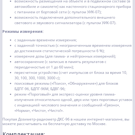
возможность размещения на объекте и в подвижном составе (в
автомобиле и самолете) как настенного стационарного прибора
с питанием от бортовой сети (с пультом УИК-07);
возможность подключения дополнительного внешнего
светового и звукового сигнализатора (с пультом УИК-07).
Режимы измерения:
с заданным временем измерения;
с заданной точностью (с неограниченным временем измерения
до достижения статистической погрешности 6 %);
измерение дозы (для гамма- и нейтронных измерений);
автосохранение (с записью в память результатов с
периодичностью от 1 до 60 мин);
пересчетное устройство (счет импульсов от блока за время 10,
30, 100, 300, 1000, 3000 с);
поисковые режимы («Поиск», «Обнаружение») для блоков
БДПГ-96, БДПГ-96М, БДВГ-96;
режим «Пороговый» для экспресс-оценки уровня гамма-
излучения относительно одной, двух или трех пороговых уставок
с индикацией числового значения и сообщений «Грязно»,
«Норма», «Чисто», «Чисто!».
Покупая Дозиметр-радиометр ДКС-96 в нашем интернет-магазине, вы
можете рассчитывать на бесплатную доставку по Москве.
Комплектация: