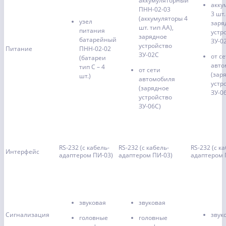
аккумуляторный
акку
ПНН-02-03
3 шт.
(аккумуляторы 4
узел
заря
шт. тип АА),
питания
устр
зарядное
батарейный
ЗУ-0
устройство
Питание
ПНН-02-02
ЗУ-02С
от с
(батареи
авто
тип С – 4
от сети
(зар
шт.)
автомобиля
устр
(зарядное
ЗУ-0
устройство
ЗУ-06С)
RS-232 (с кабель-
RS-232 (с кабель-
RS-232 (с к
Интерфейс
адаптером ПИ-03)
адаптером ПИ-03)
адаптером 
звуковая
звуковая
Сигнализация
звук
головные
головные