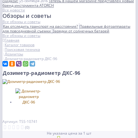
скидкой!
Теперь в нашем магазине представлен новый
25 сентября 2016
бренд инструмента ATORCH
Все новости
Обзоры и советы
Все обзоры и советы
Как отследить транспорт на расстояние?
Правильные фотоаппараты
для повседневной съемки
Зарядки от солнечных батарей
Все обзоры и советы
Главная
Каталог товаров
Поисковая техника
Дозимтры
Дозиметр-радиометр ДКС-96
Дозиметр-радиометр ДКС-96
Артикул: TSS-10741
(0)
Не указана цена за 1 шт