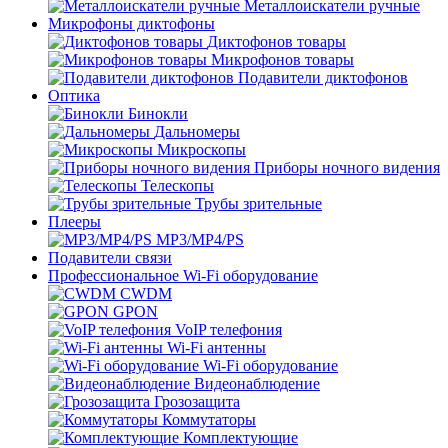
Металлоискатели ручные
Микрофоны диктофоны
Диктофонов товары
Микрофонов товары
Подавители диктофонов
Оптика
Бинокли
Дальномеры
Микроскопы
Приборы ночного видения
Телескопы
Трубы зрительные
Плееры
MP3/MP4/PS
Подавители связи
Профессиональное Wi-Fi оборудование
CWDM
GPON
VoIP телефония
Wi-Fi антенны
Wi-Fi оборудование
Видеонаблюдение
Грозозащита
Коммутаторы
Комплектующие