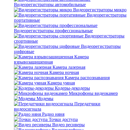
Видеорегистраторы автомобильные
Видеорегистраторы микро
Видеорегистраторы
портативные
Видеорегистраторы профессиональные
Видеорегистраторы
спортивные
Видеорегистраторы
цифровые
Камера
взрывозащищенная
Камера лазерная
Камера ночная
Камера распознавания
Камера умная
Кодеры-декодеры
Микрофоны видеокамер
Модемы
Передатчики
видеосигнала
Радио няня
Точки доступа
Видео ресиверы
Видеотелефоны