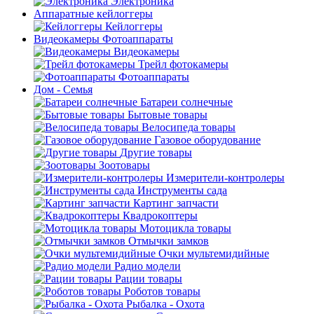
Электроника
Аппаратные кейлоггеры
Кейлоггеры
Видеокамеры Фотоаппараты
Видеокамеры
Трейл фотокамеры
Фотоаппараты
Дом - Семья
Батареи солнечные
Бытовые товары
Велосипеда товары
Газовое оборудование
Другие товары
Зоотовары
Измерители-контролеры
Инструменты сада
Картинг запчасти
Квадрокоптеры
Мотоцикла товары
Отмычки замков
Очки мультемидийные
Радио модели
Рации товары
Роботов товары
Рыбалка - Охота