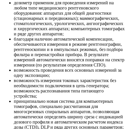
дозиметр применим для проведения измерений на
любом типе медицинского рентгеновского
оборудования: аппаратах для общей диагностики
(стационарных и передвижных); маммографических,
стоматологических, урологических, ангиографических
и хирургических аппаратах; компьютерных томографах
и ряде других аппаратов;
благодаря наличию автоматической компенсации,
обеспечиваются измерения в режиме рентгенографии,
рентгеноскопии и в импульсных режимах, без подбора
фильтра и перенастройки прибора. В результате
измерений автоматически вносятся поправки на спектр
измерения (по результатам определения СПО).
возможность проведения всех основных измерений за
одну экспозицию;
возможность измерения токовых характеристик без
необходимости подключения в цепь генератора;
возможность распознавания типа питающего
устройства;
принципиально новая система для компьютерных
томографов, специально рассчитанная для
многосрезовых спиральных аппаратов, позволяющая
автоматически определять ширину среза с индикацией
дозового профиля и автоматическим расчетом индекса
дозы (CTDI), DLP и ряда других основных параметров;