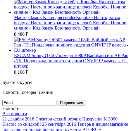
Мастер Замок Ключ для сейфа Коробка На открытом
воздухе Настенное хранилище ключей Коробка Ночное
сияние 4 Код Замок Безопасность Органай
8 486
₽
ESCAM Sunny QF507 камера 1080P Вай-фай сеть AP Pan
/ Tilt Поддержка ночного видения ONVIF IP камера - EU
штекер
8 106
₽
Будьте в курсе!
Новости, обзоры и акции
Подписаться
Новости
Все новости
21 декабря 2016
Электрический резчик Husqvarna K 3000
Electric со скидкой!
25 сентября 2016
Теперь в нашем магазине
представлен новый бренд инструмента ATORCH