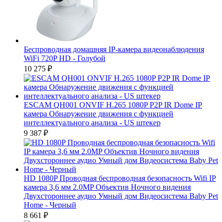
Беспроводная домашняя IP-камера видеонаблюдения
WiFi 720P HD - Голубой
10 275
₽
ESCAM QH001 ONVIF H.265 1080P P2P IR Dome IP
камера Обнаружение движения с функцией
интеллектуального анализа - US штекер
9 387
₽
HD 1080P Проводная беспроводная безопасность Wifi IP
камера 3,6 мм 2.0MP Объектив Ночного видения
Двухстороннее аудио Умный дом Видеосистема Baby Pet
Home - Черный
8 661
₽