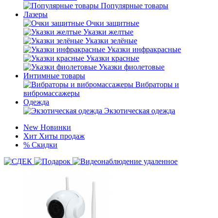
Популярные товары
Лазеры
Очки защитные
Указки желтые
Указки зелёные
Указки инфракрасные
Указки красные
Указки фиолетовые
Интимные товары
Вибраторы и
вибромассажеры
Одежда
Экзотическая одежда
New
Новинки
Хит
Хиты продаж
%
Скидки