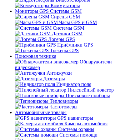
Коммутаторы
Мониторы GPS Системы GSM
Сирены GSM
Часы GPS и GSM
Системы GSM
Датчики GSM
Логеры GPS
Приёмники GPS
Трекеры GPS
Поисковая техника
Обнаружители
видеокамер
Антижучки
Дозимтры
Индикатор поля
Ниленейный локатор
Поисковые приборы
Тепловизоры
Частотомеры
Автомобильные товары
GPS навигаторы
Камеры автомобиля
Системы охраны
Системы помощи