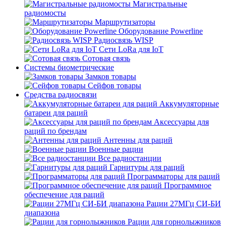
Магистральные
радиомосты
Маршрутизаторы
Оборудование Powerline
Радиосвязь WISP
Сети LoRa для IoT
Сотовая связь
Системы биометрические
Замков товары
Сейфов товары
Средства радиосвязи
Аккумуляторные
батареи для раций
Аксессуары для
раций по брендам
Антенны для раций
Военные рации
Все радиостанции
Гарнитуры для раций
Программаторы для раций
Программное
обеспечение для раций
Рации 27МГц СИ-БИ
диапазона
Рации для горнолыжников