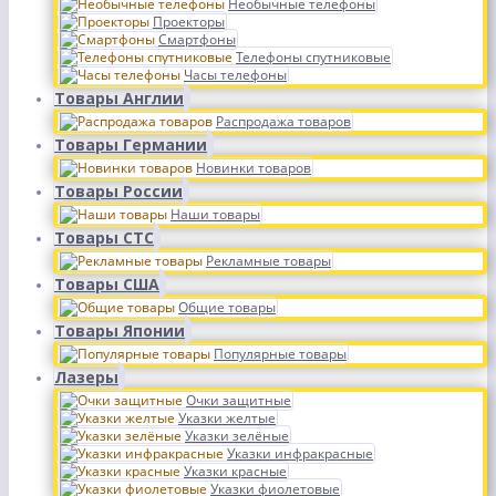
Необычные телефоны
Проекторы
Смартфоны
Телефоны спутниковые
Часы телефоны
Товары Англии
Распродажа товаров
Товары Германии
Новинки товаров
Товары России
Наши товары
Товары СТС
Рекламные товары
Товары США
Общие товары
Товары Японии
Популярные товары
Лазеры
Очки защитные
Указки желтые
Указки зелёные
Указки инфракрасные
Указки красные
Указки фиолетовые