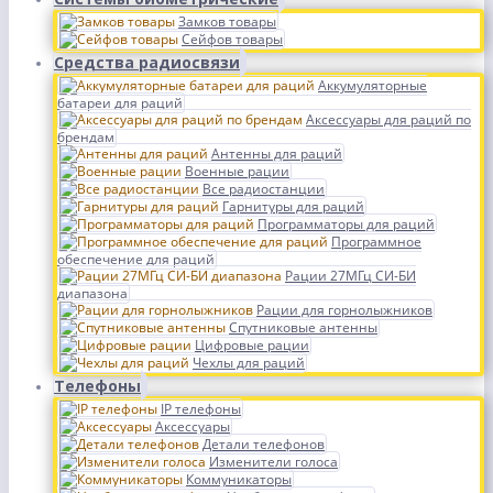
Замков товары
Сейфов товары
Средства радиосвязи
Аккумуляторные
батареи для раций
Аксессуары для раций по
брендам
Антенны для раций
Военные рации
Все радиостанции
Гарнитуры для раций
Программаторы для раций
Программное
обеспечение для раций
Рации 27МГц СИ-БИ
диапазона
Рации для горнолыжников
Спутниковые антенны
Цифровые рации
Чехлы для раций
Телефоны
IP телефоны
Аксессуары
Детали телефонов
Изменители голоса
Коммуникаторы