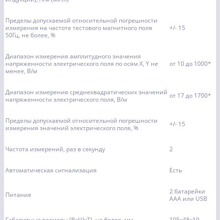
Пределы допускаемой относительной погрешности
измерения на частоте тестового магнитного поля
+/- 15
50Гц, не более, %
Диапазон измерения амплитудного значения
напряженности электрического поля по осям X, Y не
от 10 до 1000*
менее, B/м
Диапазон измерения среднеквадратических значений
от 17 до 1700*
напряженности электрического поля, В/м
Пределы допускаемой относительной погрешности
+/- 15
измерения значений электрического поля, %
Частота измерений, раз в секунду
2
Автоматическая сигнализация
Есть
2 батарейки
Питание
ААА или USB
Габаритные размеры (ВхШхТ), не более, мм
105х48х19