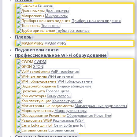
Бинокли
Дальномеры
Микроскопы
Приборы ночного видения
Телескопы
Трубы зрительные
Плееры
MP3/MP4/PS
Подавители связи
Профессиональное Wi-Fi оборудование
CWDM
GPON
VoIP телефония
Wi-Fi антенны
Wi-Fi оборудование
Видеонаблюдение
Грозозащита
Коммутаторы
Комплектующие
Магистральные радиомосты
Маршрутизаторы
Оборудование Powerline
Радиосвязь WISP
Сети LoRa для IoT
Сотовая связь
Системы биометрические