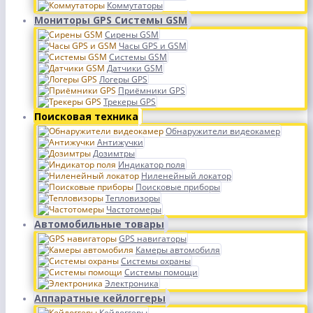
Коммутаторы
Мониторы GPS Системы GSM
Сирены GSM
Часы GPS и GSM
Системы GSM
Датчики GSM
Логеры GPS
Приёмники GPS
Трекеры GPS
Поисковая техника
Обнаружители видеокамер
Антижучки
Дозимтры
Индикатор поля
Ниленейный локатор
Поисковые приборы
Тепловизоры
Частотомеры
Автомобильные товары
GPS навигаторы
Камеры автомобиля
Системы охраны
Системы помощи
Электроника
Аппаратные кейлоггеры
Кейлоггеры