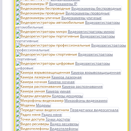
Видеокамеры IP
Видеокамеры беспроводные
Видеокамеры проводные
Видеокамеры уличные
Видеорегистраторы
автомобильные
Видеорегистраторы микро
Видеорегистраторы
портативные
Видеорегистраторы
профессиональные
Видеорегистраторы
спортивные
Видеорегистраторы
цифровые
Камера взрывозащищенная
Камера лазерная
Камера ночная
Камера распознавания
Камера умная
Кодеры-декодеры
Микрофоны видеокамер
Модемы
Передатчики видеосигнала
Радио няня
Точки доступа
Видео ресиверы
Видеотелефоны