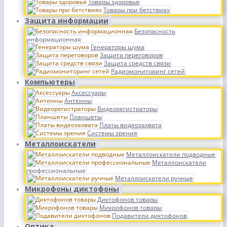
Товары здоровья
Товары при бетствиях
Защита информации
Безопасность
информационная
Генераторы шума
Защита переговоров
Защита средств связи
Радиомониторинг сетей
Компьютеры
Аксессуары
Антенны
Видеорегистраторы
Планшеты
Платы видеозахвата
Системы зрения
Металлоискатели
Металлоискатели подводные
Металлоискатели
профессиональные
Металлоискатели ручные
Микрофоны диктофоны
Диктофонов товары
Микрофонов товары
Подавители диктофонов
Оптика