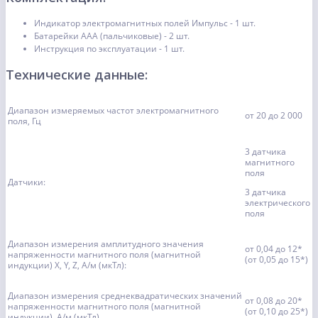
Индикатор электромагнитных полей Импульс - 1 шт.
Батарейки ААА (пальчиковые) - 2 шт.
Инструкция по эксплуатации - 1 шт.
Технические данные:
Диапазон измеряемых частот электромагнитного
от 20 до 2 000
поля, Гц
3 датчика
магнитного
поля
Датчики:
3 датчика
электрического
поля
Диапазон измерения амплитудного значения
от 0,04 до 12*
напряженности магнитного поля (магнитной
(от 0,05 до 15*)
индукции) X, Y, Z, А/м (мкТл):
Диапазон измерения среднеквадратических значений
от 0,08 до 20*
напряженности магнитного поля (магнитной
(от 0,10 до 25*)
индукции), А/м (мкТл)