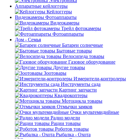
Электроника
Аппаратные кейлоггеры
Кейлоггеры
Видеокамеры Фотоаппараты
Видеокамеры
Трейл фотокамеры
Фотоаппараты
Дом - Семья
Батареи солнечные
Бытовые товары
Велосипеда товары
Газовое оборудование
Другие товары
Зоотовары
Измерители-контролеры
Инструменты сада
Картинг запчасти
Квадрокоптеры
Мотоцикла товары
Отмычки замков
Очки мультемидийные
Радио модели
Рации товары
Роботов товары
Рыбалка - Охота