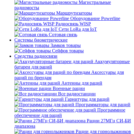
Магистральные
радиомосты
Маршрутизаторы
Оборудование Powerline
Радиосвязь WISP
Сети LoRa для IoT
Сотовая связь
Системы биометрические
Замков товары
Сейфов товары
Средства радиосвязи
Аккумуляторные
батареи для раций
Аксессуары для
раций по брендам
Антенны для раций
Военные рации
Все радиостанции
Гарнитуры для раций
Программаторы для раций
Программное
обеспечение для раций
Рации 27МГц СИ-БИ
диапазона
Рации для горнолыжников