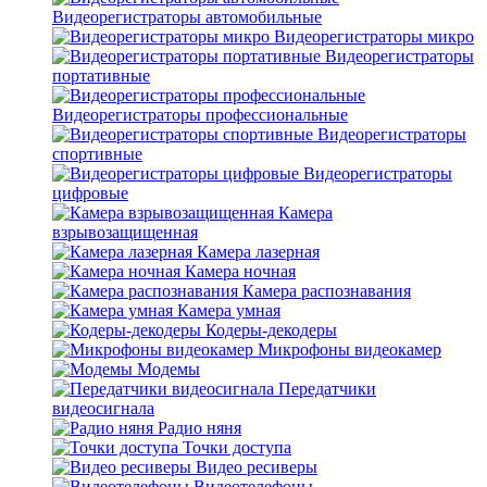
Видеорегистраторы автомобильные
Видеорегистраторы микро
Видеорегистраторы
портативные
Видеорегистраторы профессиональные
Видеорегистраторы
спортивные
Видеорегистраторы
цифровые
Камера
взрывозащищенная
Камера лазерная
Камера ночная
Камера распознавания
Камера умная
Кодеры-декодеры
Микрофоны видеокамер
Модемы
Передатчики
видеосигнала
Радио няня
Точки доступа
Видео ресиверы
Видеотелефоны