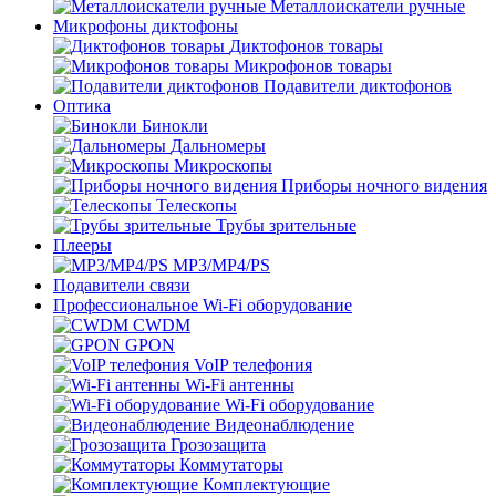
Металлоискатели ручные
Микрофоны диктофоны
Диктофонов товары
Микрофонов товары
Подавители диктофонов
Оптика
Бинокли
Дальномеры
Микроскопы
Приборы ночного видения
Телескопы
Трубы зрительные
Плееры
MP3/MP4/PS
Подавители связи
Профессиональное Wi-Fi оборудование
CWDM
GPON
VoIP телефония
Wi-Fi антенны
Wi-Fi оборудование
Видеонаблюдение
Грозозащита
Коммутаторы
Комплектующие