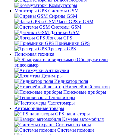
Коммутаторы
Мониторы GPS Системы GSM
Сирены GSM
Часы GPS и GSM
Системы GSM
Датчики GSM
Логеры GPS
Приёмники GPS
Трекеры GPS
Поисковая техника
Обнаружители
видеокамер
Антижучки
Дозимтры
Индикатор поля
Ниленейный локатор
Поисковые приборы
Тепловизоры
Частотомеры
Автомобильные товары
GPS навигаторы
Камеры автомобиля
Системы охраны
Системы помощи