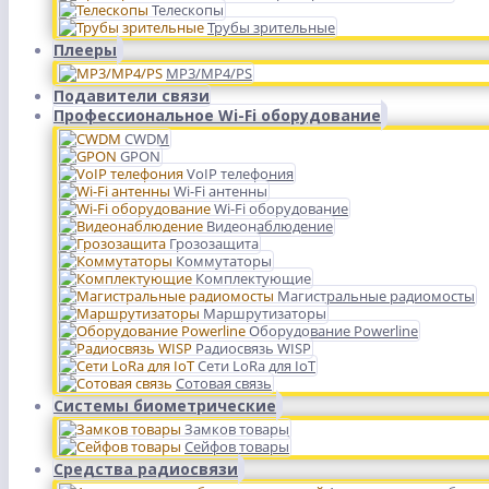
Телескопы
Трубы зрительные
Плееры
MP3/MP4/PS
Подавители связи
Профессиональное Wi-Fi оборудование
CWDM
GPON
VoIP телефония
Wi-Fi антенны
Wi-Fi оборудование
Видеонаблюдение
Грозозащита
Коммутаторы
Комплектующие
Магистральные радиомосты
Маршрутизаторы
Оборудование Powerline
Радиосвязь WISP
Сети LoRa для IoT
Сотовая связь
Системы биометрические
Замков товары
Сейфов товары
Средства радиосвязи