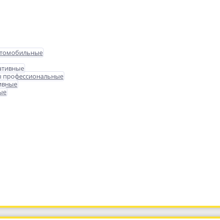
втомобильные
ативные
ы профессиональные
ивные
ые