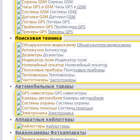
Сирены GSM
Часы GPS и GSM
Системы GSM
Датчики GSM
Логеры GPS
Приёмники GPS
Трекеры GPS
Поисковая техника
Обнаружители видеокамер
Антижучки
Дозимтры
Индикатор поля
Ниленейный локатор
Поисковые приборы
Тепловизоры
Частотомеры
Автомобильные товары
GPS навигаторы
Камеры автомобиля
Системы охраны
Системы помощи
Электроника
Аппаратные кейлоггеры
Кейлоггеры
Видеокамеры Фотоаппараты
Видеокамеры