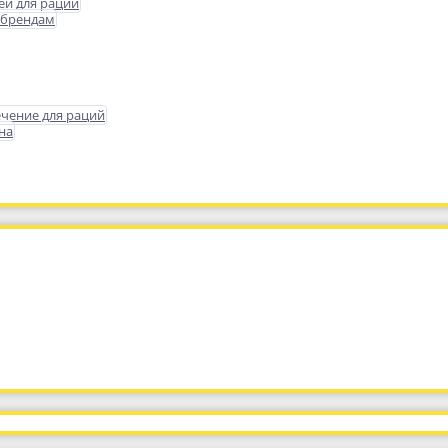
еи для раций
 брендам
чение для раций
на