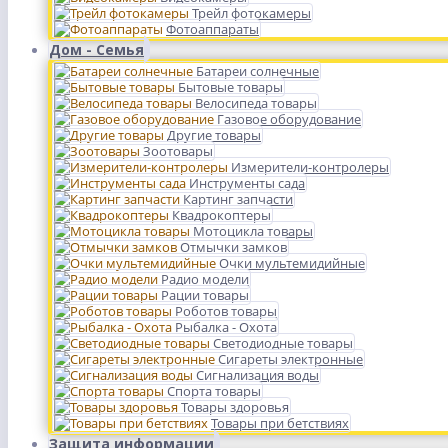
Трейл фотокамеры
Фотоаппараты
Дом - Семья
Батареи солнечные
Бытовые товары
Велосипеда товары
Газовое оборудование
Другие товары
Зоотовары
Измерители-контролеры
Инструменты сада
Картинг запчасти
Квадрокоптеры
Мотоцикла товары
Отмычки замков
Очки мультемидийные
Радио модели
Рации товары
Роботов товары
Рыбалка - Охота
Светодиодные товары
Сигареты электронные
Сигнализация воды
Спорта товары
Товары здоровья
Товары при бетствиях
Защита информации