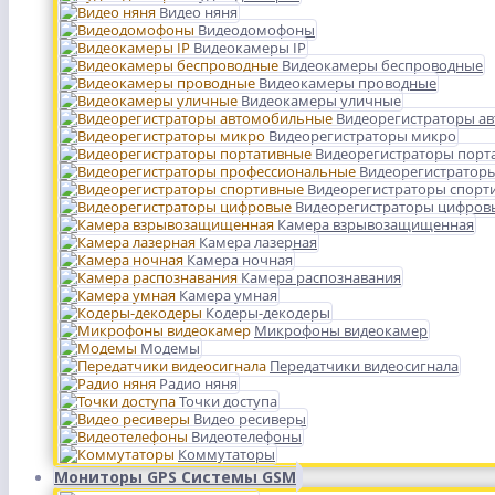
Видео няня
Видеодомофоны
Видеокамеры IP
Видеокамеры беспроводные
Видеокамеры проводные
Видеокамеры уличные
Видеорегистраторы а
Видеорегистраторы микро
Видеорегистраторы порт
Видеорегистратор
Видеорегистраторы спорт
Видеорегистраторы цифров
Камера взрывозащищенная
Камера лазерная
Камера ночная
Камера распознавания
Камера умная
Кодеры-декодеры
Микрофоны видеокамер
Модемы
Передатчики видеосигнала
Радио няня
Точки доступа
Видео ресиверы
Видеотелефоны
Коммутаторы
Мониторы GPS Системы GSM