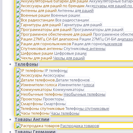
Аккумуляторные батар
Аксессуары для раций по
Антенны для раций
Военные рации
Все радиостанции
Гарнитуры для раций
Программаторы для раций
Программное обеспе
Рации 27МГц СИ-БИ диапазо
Рации для горнолыжников
Спутниковые антенны
Цифровые рации
Чехлы для раций
Телефоны
IP телефоны
Аксессуары
Детали телефонов
Изменители голоса
Коммуникаторы
Необычные телефоны
Проекторы
Смартфоны
Телефоны спутниковые
Часы телефоны
Товары Англии
Распродажа товаров
Товары Германии