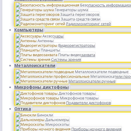
Безопасность информацио
Генераторы шума
Защита переговоров
Защита средств связи
Радиомониторинг сетей
Компьютеры
Аксессуары
Антенны
Видеорегистраторы
Планшеты
Платы видеозахвата
Системы зрения
Металлоискатели
Металлоискатели подводные
Металлоискатели пр
Металлоискатели ручные
Микрофоны диктофоны
Диктофонов товары
Микрофонов товары
Подавители диктофонов
Оптика
Бинокли
Дальномеры
Микроскопы
Приборы ночного видения