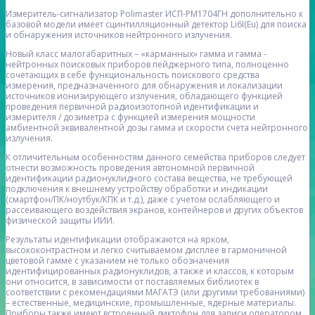
Измеритель-сигнализатор Polimaster ИСП-РМ1704ГН дополнительно к
базовой модели имеет сцинтилляционный детектор Li6I(Eu) для поиска
и обнаружения источников нейтронного излучения.
Новый класс малогабаритных – «карманных» гамма и гамма -
нейтронных поисковых приборов пейджерного типа, полноценно
сочетающих в себе функциональность поискового средства
измерения, предназначенного для обнаружения и локализации
источников ионизирующего излучения, обладающего функцией
проведения первичной радиоизотопной идентификации и
измерителя / дозиметра с функцией измерения мощности
амбиентной эквивалентной дозы гамма и скорости счета нейтронного
излучения.
К отличительным особенностям данного семейства приборов следует
отнести возможность проведения автономной первичной
идентификации радионуклидного состава вещества, не требующей
подключения к внешнему устройству обработки и индикации
(смартфон/ПК/ноутбук/КПК и т.д.), даже с учетом ослабляющего и
рассеивающего воздействия экранов, контейнеров и других объектов
физической защиты ИИИ.
Результаты идентификации отображаются на ярком,
высококонтрастном и легко считываемом дисплее в гармоничной
цветовой гамме с указанием не только обозначения
идентифицированных радионуклидов, а также и классов, к которым
они относится, в зависимости от поставляемых библиотек в
соответствии с рекомендациями МАГАТЭ (или другими требованиями)
– естественные, медицинские, промышленные, ядерные материалы.
Приборы также имеют встроенный диктофон для записи оператором