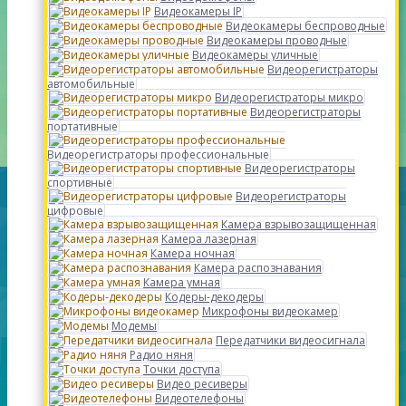
Видеокамеры IP
Видеокамеры беспроводные
Видеокамеры проводные
Видеокамеры уличные
Видеорегистраторы
автомобильные
Видеорегистраторы микро
Видеорегистраторы
портативные
Видеорегистраторы профессиональные
Видеорегистраторы
спортивные
Видеорегистраторы
цифровые
Камера взрывозащищенная
Камера лазерная
Камера ночная
Камера распознавания
Камера умная
Кодеры-декодеры
Микрофоны видеокамер
Модемы
Передатчики видеосигнала
Радио няня
Точки доступа
Видео ресиверы
Видеотелефоны