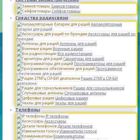
Замков товары
Сейфов товары
Средства радиосвязи
Аккумуляторные
батареи для раций
Аксессуары для раций по
брендам
Антенны для раций
Военные рации
Все радиостанции
Гарнитуры для раций
Программаторы для раций
Программное
обеспечение для раций
Рации 27МГц СИ-БИ
диапазона
Рации для горнолыжников
Спутниковые антенны
Цифровые рации
Чехлы для раций
Телефоны
IP телефоны
Аксессуары
Детали телефонов
Изменители голоса
Коммуникаторы