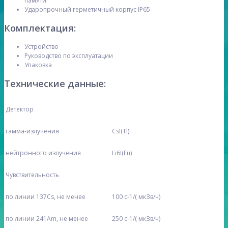
памяти
Ударопрочный герметичный корпус IP65
Комплектация:
Устройство
Руководство по эксплуатации
Упаковка
Технические данные:
Детектор
гамма-излучения
CsI(Tl)
нейтронного излучения
Li6I(Eu)
Чувствительность
по линии 137Сs, не менее
100 с-1/( мкЗв/ч)
по линии 241Am, не менее
250 с-1/( мкЗв/ч)