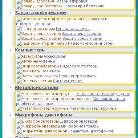
Товары здоровья
Товары при бетствиях
Защита информации
Безопасность
информационная
Генераторы шума
Защита переговоров
Защита средств связи
Радиомониторинг сетей
Компьютеры
Аксессуары
Антенны
Видеорегистраторы
Планшеты
Платы видеозахвата
Системы зрения
Металлоискатели
Металлоискатели подводные
Металлоискатели
профессиональные
Металлоискатели ручные
Микрофоны диктофоны
Диктофонов товары
Микрофонов товары
Подавители диктофонов
Оптика