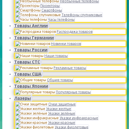
Необычные телефоны
Проекторы
Смартфоны
Телефоны спутниковые
Часы телефоны
Товары Англии
Распродажа товаров
Товары Германии
Новинки товаров
Товары России
Наши товары
Товары СТС
Рекламные товары
Товары США
Общие товары
Товары Японии
Популярные товары
Лазеры
Очки защитные
Указки желтые
Указки зелёные
Указки инфракрасные
Указки красные
Указки фиолетовые