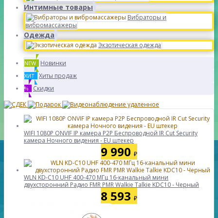
Интимные товары
Вибраторы и
вибромассажеры
Одежда
Экзотическая одежда
Новинки
NEW
Хиты продаж
ХИТ
Скидки
%
WIFI 1080P ONVIF IP камера P2P Беспроводной IR Cut Security
камера Ночного видения - EU штекер
9 990
₽
WLN KD-C10 UHF 400-470 МГц 16-канальный мини
двухсторонний Радио FMR PMR Walkie Talkie KDC10 - Черный
8 593
₽