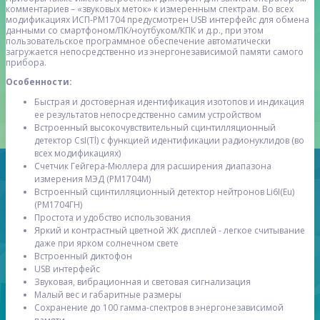
комментариев – «звуковых меток» к измеренным спектрам. Во всех
модификациях ИСП-РМ1704 предусмотрен USB интерфейс для обмена
данными со смартфоном/ПК/ноутбуком/КПК и д.р., при этом
пользовательское программное обеспечение автоматически
загружается непосредственно из энергонезависимой памяти самого
прибора.
Особенности:
Быстрая и достоверная идентификация изотопов и индикация
ее результатов непосредственно самим устройством
Встроенный высокочувствительный сцинтилляционный
детектор CsI(Tl) с функцией идентификации радионуклидов (во
всех модификациях)
Счетчик Гейгера-Мюллера для расширения диапазона
измерения МЭД (РМ1704М)
Встроенный сцинтилляционный детектор нейтронов Li6I(Eu)
(РМ1704ГН)
Простота и удобство использования
Яркий и контрастный цветной ЖК дисплей - легкое считывание
даже при ярком солнечном свете
Встроенный диктофон
USB интерфейс
Звуковая, вибрационная и световая сигнализация
Малый вес и габаритные размеры
Сохранение до 100 гамма-спектров в энергонезависимой