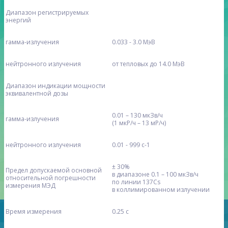
Диапазон регистрируемых
энергий
гамма-излучения
0.033 - 3.0 МэВ
нейтронного излучения
от тепловых до 14.0 МэВ
Диапазон индикации мощности
эквивалентной дозы
0.01 – 130 мкЗв/ч
гамма-излучения
(1 мкР/ч – 13 мР/ч)
нейтронного излучения
0.01 - 999 с-1
± 30%
Предел допускаемой основной
в диапазоне 0.1 – 100 мкЗв/ч
относительной погрешности
по линии 137Cs
измерения МЭД
в коллимированном излучении
Время измерения
0.25 с