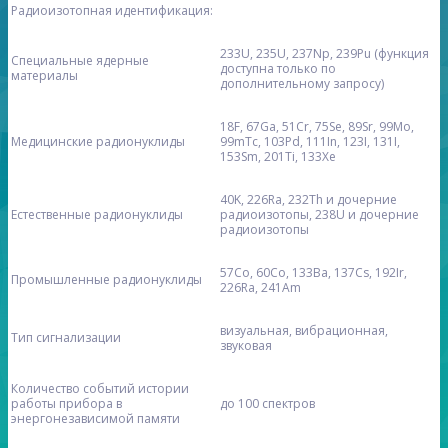
Радиоизотопная идентификация:
233U, 235U, 237Np, 239Pu (функция
Специальные ядерные
доступна только по
материалы
дополнительному запросу)
18F, 67Ga, 51Сr, 75Se, 89Sr, 99Mo,
Медицинские радионуклиды
99mTc, 103Pd, 111In, 123I, 131I,
153Sm, 201Ti, 133Xe
40K, 226Ra, 232Th и дочерние
Естественные радионуклиды
радиоизотопы, 238U и дочерние
радиоизотопы
57Co, 60Co, 133Ba, 137Cs, 192Ir,
Промышленные радионуклиды
226Ra, 241Am
визуальная, вибрационная,
Тип сигнализации
звуковая
Количество событий истории
работы прибора в
до 100 спектров
энергонезависимой памяти