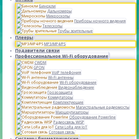
Бинокли
Дальномеры
Микроскопы
Приборы ночного видения
Телескопы
Трубы зрительные
Плееры
MP3/MP4/PS
Подавители связи
Профессиональное Wi-Fi оборудование
CWDM
GPON
VoIP телефония
Wi-Fi антенны
Wi-Fi оборудование
Видеонаблюдение
Грозозащита
Коммутаторы
Комплектующие
Магистральные радиомосты
Маршрутизаторы
Оборудование Powerline
Радиосвязь WISP
Сети LoRa для IoT
Сотовая связь
Системы биометрические