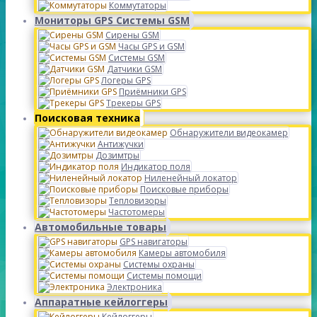
Коммутаторы
Мониторы GPS Системы GSM
Сирены GSM
Часы GPS и GSM
Системы GSM
Датчики GSM
Логеры GPS
Приёмники GPS
Трекеры GPS
Поисковая техника
Обнаружители видеокамер
Антижучки
Дозимтры
Индикатор поля
Ниленейный локатор
Поисковые приборы
Тепловизоры
Частотомеры
Автомобильные товары
GPS навигаторы
Камеры автомобиля
Системы охраны
Системы помощи
Электроника
Аппаратные кейлоггеры
Кейлоггеры