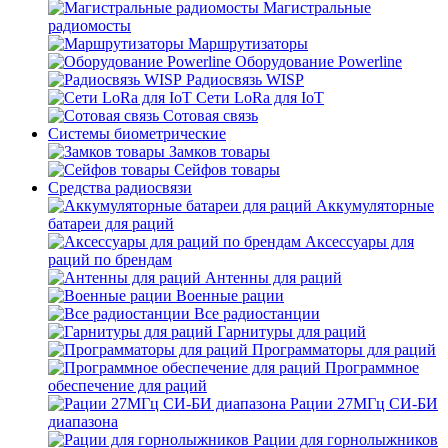
Магистральные
радиомосты
Маршрутизаторы
Оборудование Powerline
Радиосвязь WISP
Сети LoRa для IoT
Сотовая связь
Системы биометрические
Замков товары
Сейфов товары
Средства радиосвязи
Аккумуляторные
батареи для раций
Аксессуары для
раций по брендам
Антенны для раций
Военные рации
Все радиостанции
Гарнитуры для раций
Программаторы для раций
Программное
обеспечение для раций
Рации 27МГц СИ-БИ
диапазона
Рации для горнолыжников