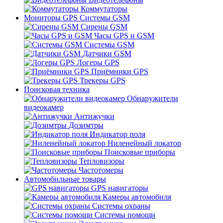
Коммутаторы
Мониторы GPS Системы GSM
Сирены GSM
Часы GPS и GSM
Системы GSM
Датчики GSM
Логеры GPS
Приёмники GPS
Трекеры GPS
Поисковая техника
Обнаружители
видеокамер
Антижучки
Дозимтры
Индикатор поля
Ниленейный локатор
Поисковые приборы
Тепловизоры
Частотомеры
Автомобильные товары
GPS навигаторы
Камеры автомобиля
Системы охраны
Системы помощи