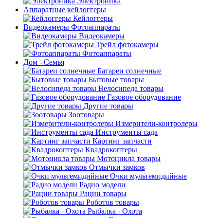
Электроника
Аппаратные кейлоггеры
Кейлоггеры
Видеокамеры Фотоаппараты
Видеокамеры
Трейл фотокамеры
Фотоаппараты
Дом - Семья
Батареи солнечные
Бытовые товары
Велосипеда товары
Газовое оборудование
Другие товары
Зоотовары
Измерители-контролеры
Инструменты сада
Картинг запчасти
Квадрокоптеры
Мотоцикла товары
Отмычки замков
Очки мультемидийные
Радио модели
Рации товары
Роботов товары
Рыбалка - Охота