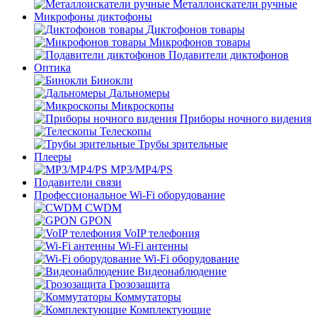
Металлоискатели ручные
Микрофоны диктофоны
Диктофонов товары
Микрофонов товары
Подавители диктофонов
Оптика
Бинокли
Дальномеры
Микроскопы
Приборы ночного видения
Телескопы
Трубы зрительные
Плееры
MP3/MP4/PS
Подавители связи
Профессиональное Wi-Fi оборудование
CWDM
GPON
VoIP телефония
Wi-Fi антенны
Wi-Fi оборудование
Видеонаблюдение
Грозозащита
Коммутаторы
Комплектующие