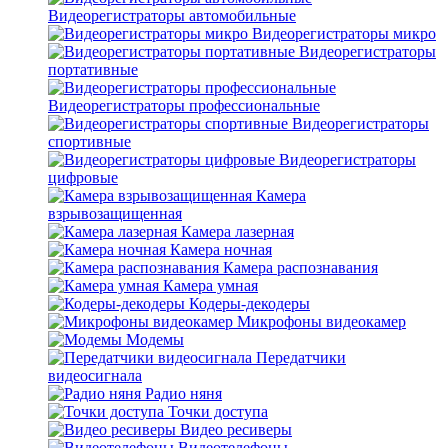
Видеорегистраторы автомобильные
Видеорегистраторы микро
Видеорегистраторы
портативные
Видеорегистраторы профессиональные
Видеорегистраторы
спортивные
Видеорегистраторы
цифровые
Камера
взрывозащищенная
Камера лазерная
Камера ночная
Камера распознавания
Камера умная
Кодеры-декодеры
Микрофоны видеокамер
Модемы
Передатчики
видеосигнала
Радио няня
Точки доступа
Видео ресиверы
Видеотелефоны