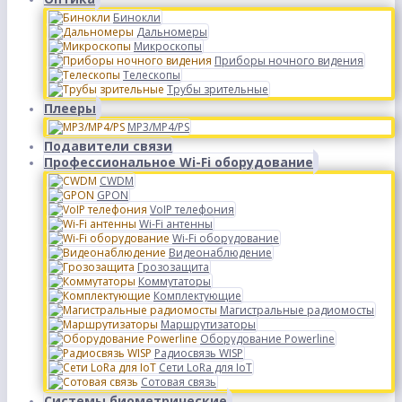
Бинокли
Дальномеры
Микроскопы
Приборы ночного видения
Телескопы
Трубы зрительные
Плееры
MP3/MP4/PS
Подавители связи
Профессиональное Wi-Fi оборудование
CWDM
GPON
VoIP телефония
Wi-Fi антенны
Wi-Fi оборудование
Видеонаблюдение
Грозозащита
Коммутаторы
Комплектующие
Магистральные радиомосты
Маршрутизаторы
Оборудование Powerline
Радиосвязь WISP
Сети LoRa для IoT
Сотовая связь
Системы биометрические