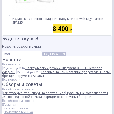
Радио-няня ночного видения Baby Monitor with Night Vision
SFA825
8 400
₽
Будьте в курсе!
Новости, обзоры и акции
ПОДПИСАТЬСЯ
Новости
Все новости
Электрический резчик Husqvarna K 3000 Electric со
21 декабря 2016
скидкой!
Теперь в нашем магазине представлен новый
25 сентября 2016
бренд инструмента ATORCH
Все новости
Обзоры и советы
Все обзоры и советы
Как отследить транспорт на расстояние?
Правильные фотоаппараты
для повседневной съемки
Зарядки от солнечных батарей
Все обзоры и советы
Главная
Каталог товаров
Поисковая техника