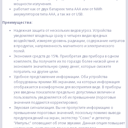
мощности излучения.
работает как от двух батареек типа ААА или от NiMh
аккумуляторов типа ААА, а так же от USB.
Преимущества:
Надежная защита от нескольких видов угроз. Устройства
уведомляют владельца сразу о четырех видах вредных
воздействий, измеряя уровень радиации, содержание нитратов
в продуктах, напряженность магнитного и электрического
полей.
Экономия средств до 15%. Приобретая два прибора в одном
комплекте, Вы получаете их по гораздо более низкой цене и
экономите значительную сумму денег, которые сможете
потратить на другие цели.
Удобное представление информации. Оба устройства
оборудованы яркими ЖК-экранами, на которых информация
отображается в комфортном для восприятия виде. В приборы
уже введены показатели предельно допустимых величин и
пользователь уведомляется об их превышении (пороговые
значения поддаются корректировке).
Звуковая сигнализация. Вы не пропустите информацию о
превышении пороговых значений, поскольку помимо вывода
предупреждений на экран, экотестер "Соэкс" и детектор
"Импульс" оповещают об этом звуками. Данная опция повышает