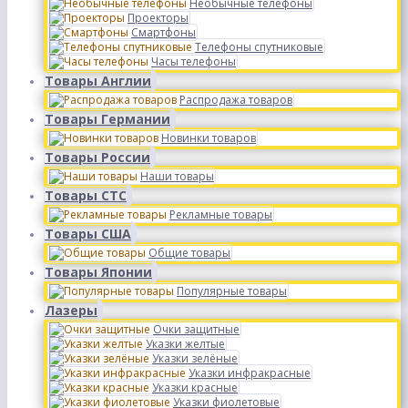
Необычные телефоны
Проекторы
Смартфоны
Телефоны спутниковые
Часы телефоны
Товары Англии
Распродажа товаров
Товары Германии
Новинки товаров
Товары России
Наши товары
Товары СТС
Рекламные товары
Товары США
Общие товары
Товары Японии
Популярные товары
Лазеры
Очки защитные
Указки желтые
Указки зелёные
Указки инфракрасные
Указки красные
Указки фиолетовые