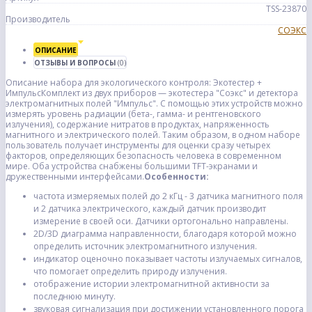
TSS-23870
Производитель
СОЭКС
ОПИСАНИЕ
ОТЗЫВЫ И ВОПРОСЫ
(0)
Описание набора для экологического контроля: Экотестер +
ИмпульсКомплект из двух приборов — экотестера "Соэкс" и детектора
электромагнитных полей "Импульс". С помощью этих устройств можно
измерять уровень радиации (бета-, гамма- и рентгеновского
излучения), содержание нитратов в продуктах, напряженность
магнитного и электрического полей. Таким образом, в одном наборе
пользователь получает инструменты для оценки сразу четырех
факторов, определяющих безопасность человека в современном
мире. Оба устройства снабжены большими TFT-экранами и
дружественными интерфейсами.
Особенности:
частота измеряемых полей до 2 кГц - 3 датчика магнитного поля
и 2 датчика электрического, каждый датчик производит
измерение в своей оси. Датчики ортогонально направлены.
2D/3D диаграмма направленности, благодаря которой можно
определить источник электромагнитного излучения.
индикатор оценочно показывает частоты излучаемых сигналов,
что помогает определить природу излучения.
отображение истории электромагнитной активности за
последнюю минуту.
звуковая сигнализация при достижении установленного порога