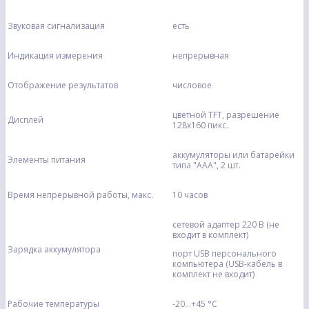
Звуковая сигнализация
есть
Индикация измерения
непрерывная
Отображение результатов
числовое
цветной TFT, разрешение
Дисплей
128х160 пикс.
аккумуляторы или батарейки
Элементы питания
типа "ААА", 2 шт.
Время непрерывной работы, макс.
10 часов
сетевой адаптер 220 В (не
входит в комплект)
Зарядка аккумулятора
порт USB персонального
компьютера (USB-кабель в
комплект не входит)
Рабочие температуры
-20...+45 °C