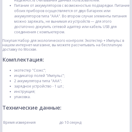
надежность считывания данных пользователем.
Питание от аккумуляторов с возможностью подзарядки. Питание
обоих приборов осуществляется от двух батареек или
аккумуляторов типа "ААА". Во втором случае элементы питания
можно заряжать, не вынимая из устройств — для этого
достаточно докупить сетевой адаптер или кабель USB для
соединения с компьютером.
Покупая Набор для экологического контроля: Экотестер + Импульс в
нашем интернет-магазине, вы можете рассчитывать на бесплатную
доставку по Москве.
Комплектация:
экотестер "Соэкс";
индикатор полей "Импульс";
2 аккумулятора типа "ААА";
зарядное устройство - 1 шт.;
инструкция;
упаковка.
Технические данные:
Время измерения
до 10 секунд