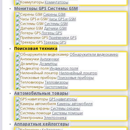
Коммутаторы
Мониторы GPS Системы GSM
Сирены GSM
Часы GPS и GSM
Системы GSM
Датчики GSM
Логеры GPS
Приёмники GPS
Трекеры GPS
Поисковая техника
Обнаружители видеокамер
Антижучки
Дозимтры
Индикатор поля
Ниленейный локатор
Поисковые приборы
Тепловизоры
Частотомеры
Автомобильные товары
GPS навигаторы
Камеры автомобиля
Системы охраны
Системы помощи
Электроника
Аппаратные кейлоггеры
Кейлоггеры