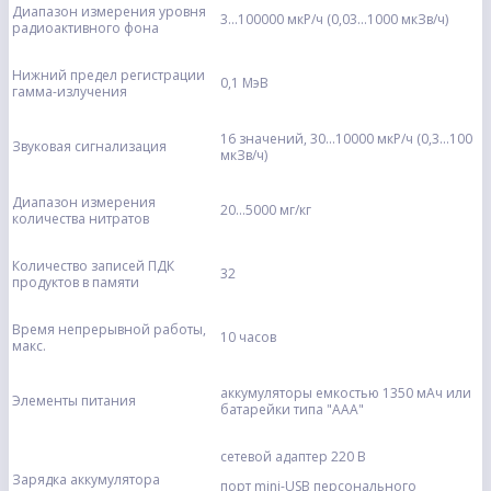
Диапазон измерения уровня
3...100000 мкР/ч (0,03...1000 мкЗв/ч)
радиоактивного фона
Нижний предел регистрации
0,1 МэВ
гамма-излучения
16 значений, 30...10000 мкР/ч (0,3...100
Звуковая сигнализация
мкЗв/ч)
Диапазон измерения
20...5000 мг/кг
количества нитратов
Количество записей ПДК
32
продуктов в памяти
Время непрерывной работы,
10 часов
макс.
аккумуляторы емкостью 1350 мАч или
Элементы питания
батарейки типа "ААА"
сетевой адаптер 220 В
Зарядка аккумулятора
порт mini-USB персонального