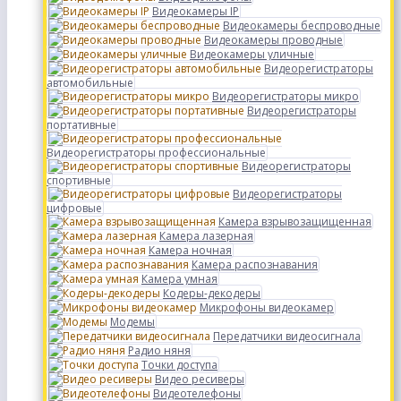
Видеокамеры IP
Видеокамеры беспроводные
Видеокамеры проводные
Видеокамеры уличные
Видеорегистраторы
автомобильные
Видеорегистраторы микро
Видеорегистраторы
портативные
Видеорегистраторы профессиональные
Видеорегистраторы
спортивные
Видеорегистраторы
цифровые
Камера взрывозащищенная
Камера лазерная
Камера ночная
Камера распознавания
Камера умная
Кодеры-декодеры
Микрофоны видеокамер
Модемы
Передатчики видеосигнала
Радио няня
Точки доступа
Видео ресиверы
Видеотелефоны