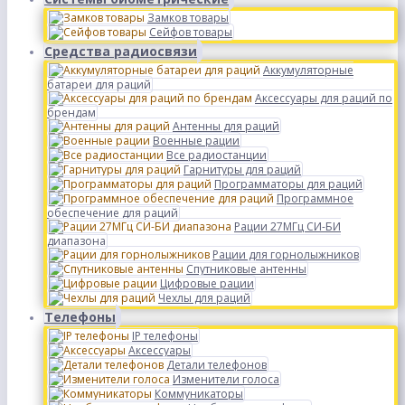
Замков товары
Сейфов товары
Средства радиосвязи
Аккумуляторные
батареи для раций
Аксессуары для раций по
брендам
Антенны для раций
Военные рации
Все радиостанции
Гарнитуры для раций
Программаторы для раций
Программное
обеспечение для раций
Рации 27МГц СИ-БИ
диапазона
Рации для горнолыжников
Спутниковые антенны
Цифровые рации
Чехлы для раций
Телефоны
IP телефоны
Аксессуары
Детали телефонов
Изменители голоса
Коммуникаторы