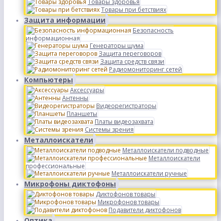
Товары здоровья
Товары при бетствиях
Защита информации
Безопасность
информационная
Генераторы шума
Защита переговоров
Защита средств связи
Радиомониторинг сетей
Компьютеры
Аксессуары
Антенны
Видеорегистраторы
Планшеты
Платы видеозахвата
Системы зрения
Металлоискатели
Металлоискатели подводные
Металлоискатели
профессиональные
Металлоискатели ручные
Микрофоны диктофоны
Диктофонов товары
Микрофонов товары
Подавители диктофонов
Оптика