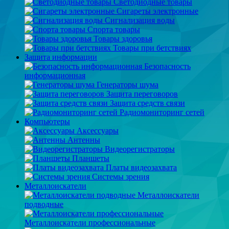
Светодиодные товары
Сигареты электронные
Сигнализация воды
Спорта товары
Товары здоровья
Товары при бетствиях
Защита информации
Безопасность
информационная
Генераторы шума
Защита переговоров
Защита средств связи
Радиомониторинг сетей
Компьютеры
Аксессуары
Антенны
Видеорегистраторы
Планшеты
Платы видеозахвата
Системы зрения
Металлоискатели
Металлоискатели
подводные
Металлоискатели профессиональные