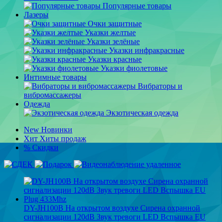
Популярные товары
Лазеры
Очки защитные
Указки желтые
Указки зелёные
Указки инфракрасные
Указки красные
Указки фиолетовые
Интимные товары
Вибраторы и
вибромассажеры
Одежда
Экзотическая одежда
New
Новинки
Хит
Хиты продаж
%
Скидки
DY-JH100B На открытом воздухе Сирена охранной
сигнализации 120dB Звук тревоги LED Вспышка EU