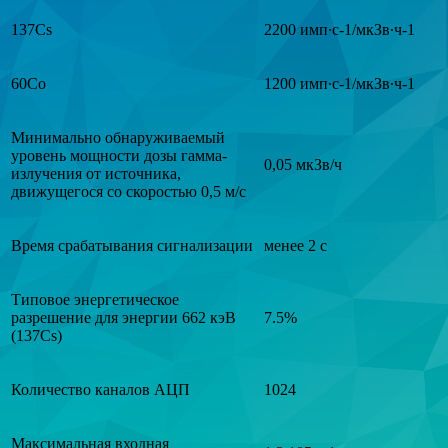
137Cs
2200 имп·с-1/мкЗв·ч-1
60Co
1200 имп·с-1/мкЗв·ч-1
Минимально обнаруживаемый
уровень мощности дозы гамма-
0,05 мкЗв/ч
излучения от источника,
движущегося со скоростью 0,5 м/с
Время срабатывания сигнализации
менее 2 с
Типовое энергетическое
разрешение для энергии 662 кэВ
7.5%
(137Cs)
Количество каналов АЦП
1024
Максимальная входная