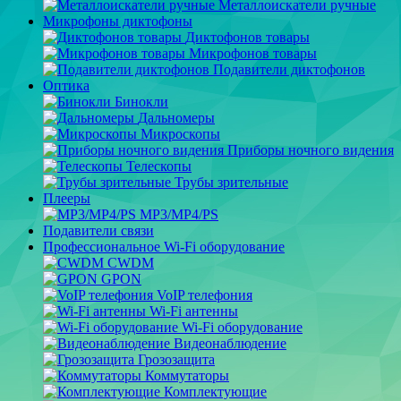
Металлоискатели ручные
Микрофоны диктофоны
Диктофонов товары
Микрофонов товары
Подавители диктофонов
Оптика
Бинокли
Дальномеры
Микроскопы
Приборы ночного видения
Телескопы
Трубы зрительные
Плееры
MP3/MP4/PS
Подавители связи
Профессиональное Wi-Fi оборудование
CWDM
GPON
VoIP телефония
Wi-Fi антенны
Wi-Fi оборудование
Видеонаблюдение
Грозозащита
Коммутаторы
Комплектующие