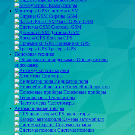
Коммутаторы
Мониторы GPS Системы GSM
Сирены GSM
Часы GPS и GSM
Системы GSM
Датчики GSM
Логеры GPS
Приёмники GPS
Трекеры GPS
Поисковая техника
Обнаружители
видеокамер
Антижучки
Дозимтры
Индикатор поля
Ниленейный локатор
Поисковые приборы
Тепловизоры
Частотомеры
Автомобильные товары
GPS навигаторы
Камеры автомобиля
Системы охраны
Системы помощи