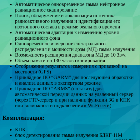
Автоматическое одновременное гамма-нейтронное
радиационное сканирование
Поиск, обнаружение и локализация источника
радиоактивного излучения и идентификация его
изотопного состава в режиме реального времени
Автоматическая адаптация к изменению уровня
радиационного фона
Одновременное измерение спектрального
распределения и мощности дозы (МД) гамма-излучения
Возможность расширения диапазона МД до 10 Зв/ч
Объем памяти на 130 часов сканирования
Отображение результатов измерения с привязкой на
местности (GPS)
Прикладное ПО “GARM” для последующей обработки
и анализа данных в экспертном режиме
Прикладное ПО “ARMS” (по заказу) для
автоматической передачи данных на удаленный сервер
(через FTP-сервер и при наличии функции 3G в КПК
или возможности подключения к Wi-Fi сети)
Комплектация:
КПК
блок детектирования гамма-излучения БДКГ-11М