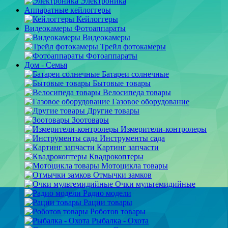
Электроника
Аппаратные кейлоггеры
Кейлоггеры
Видеокамеры Фотоаппараты
Видеокамеры
Трейл фотокамеры
Фотоаппараты
Дом - Семья
Батареи солнечные
Бытовые товары
Велосипеда товары
Газовое оборудование
Другие товары
Зоотовары
Измерители-контролеры
Инструменты сада
Картинг запчасти
Квадрокоптеры
Мотоцикла товары
Отмычки замков
Очки мультемидийные
Радио модели
Рации товары
Роботов товары
Рыбалка - Охота