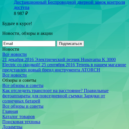
Дистанционный Беспроводной дверной замок контроля
доступа
8 987
₽
Будьте в курсе!
Новости, обзоры и акции
Подписаться
Новости
Все новости
21 декабря 2016
Электрический резчик Husqvarna K 3000
Electric со скидкой!
25 сентября 2016
Теперь в нашем магазине
представлен новый бренд инструмента ATORCH
Все новости
Обзоры и советы
Все обзоры и советы
Как отследить транспорт на расстояние?
Правильные
фотоаппараты для повседневной съемки
Зарядки от
солнечных батарей
Все обзоры и советы
Главная
Каталог товаров
Поисковая техника
Дозимтры