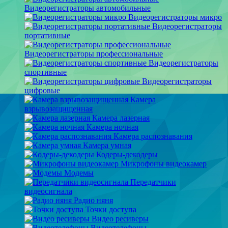
Видеорегистраторы автомобильные
Видеорегистраторы микро
Видеорегистраторы
портативные
Видеорегистраторы профессиональные
Видеорегистраторы
спортивные
Видеорегистраторы
цифровые
Камера
взрывозащищенная
Камера лазерная
Камера ночная
Камера распознавания
Камера умная
Кодеры-декодеры
Микрофоны видеокамер
Модемы
Передатчики
видеосигнала
Радио няня
Точки доступа
Видео ресиверы
Видеотелефоны