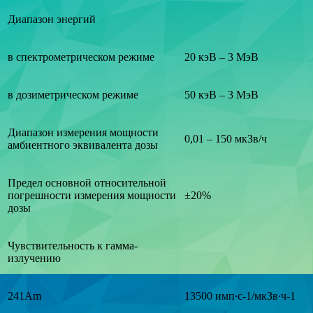
Диапазон энергий
в спектрометрическом режиме
20 кэВ – 3 MэВ
в дозиметрическом режиме
50 кэВ – 3 MэВ
Диапазон измерения мощности
0,01 – 150 мкЗв/ч
амбиентного эквивалента дозы
Предел основной относительной
погрешности измерения мощности
±20%
дозы
Чувствительность к гамма-
излучению
241Am
13500 имп·с-1/мкЗв·ч-1