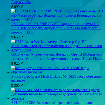
Plug 433Mhz
8 899
₽
ESCAM PVR001 720P ONVIF Водонепроницаемы HD
P2P Частное облако Водонепроницаемы Безопасность IP
камера - НАС
9 653
₽
G318 Анти Wireless камера Детектор Gps Rf Мобильный
телефон Устройство обнаружения сигналов Tracer Finder
8 025
₽
Мини устройство Flash Disk GSM +SMS код с обратным
вызовом
9 300
₽
RTU5024 GSM Выключатель реле открывания двери