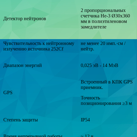
2 пропорциональных
счетчика Не-3 Ø30x360
Детектор нейтронов
мм в полиэтиленовом
замедлителе
Чувствительность к нейтронному
не менее 20 имп.·см /
излучению источника 252Cf
нейтр.
Диапазон энергий
0,025 эВ - 14 МэВ
Встроенный в КПК GPS
приемник.
GPS
Точность
позиционирования ≥3 м
Степень защиты
IР54
Время непрерывной работы
~ 12 ч