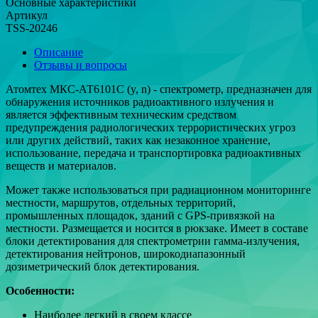
Основные характеристики
Артикул
TSS-20246
Описание
Отзывы и вопросы
Атомтех МКС-АТ6101С (y, n) - cпектрометр, предназначен для
обнаружения источников радиоактивного излучения и
является эффективным техническим средством
предупреждения радиологических террористических угроз
или других действий, таких как незаконное хранение,
использование, передача и транспортировка радиоактивных
веществ и материалов.
Может также использоваться при радиационном мониторинге
местности, маршрутов, отдельных территорий,
промышленных площадок, зданий с GPS-привязкой на
местности. Размещается и носится в рюкзаке. Имеет в составе
блоки детектирования для спектрометрии гамма-излучения,
детектирования нейтронов, широкодиапазонный
дозиметрический блок детектирования.
Особенности:
Наиболее легкий в своем классе