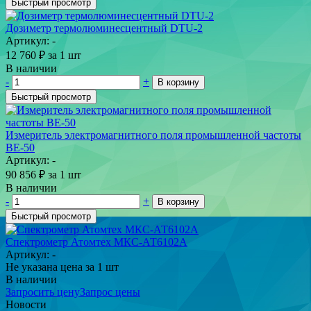
Быстрый просмотр
Дозиметр термолюминесцентный DTU-2
Артикул: -
12 760
₽
за 1 шт
В наличии
-
+
В корзину
Быстрый просмотр
Измеритель электромагнитного поля промышленной частоты
ВЕ-50
Артикул: -
90 856
₽
за 1 шт
В наличии
-
+
В корзину
Быстрый просмотр
Спектрометр Атомтех МКС-АТ6102А
Артикул: -
Не указана цена
за 1 шт
В наличии
Запросить цену
Запрос цены
Новости