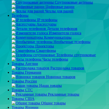
Спутниковые антенны
Цифровые рации
Чехлы для раций
Телефоны
IP телефоны
Аксессуары
Детали телефонов
Изменители голоса
Коммуникаторы
Необычные телефоны
Проекторы
Смартфоны
Телефоны спутниковые
Часы телефоны
Товары Англии
Распродажа товаров
Товары Германии
Новинки товаров
Товары России
Наши товары
Товары СТС
Рекламные товары
Товары США
Общие товары
Товары Японии