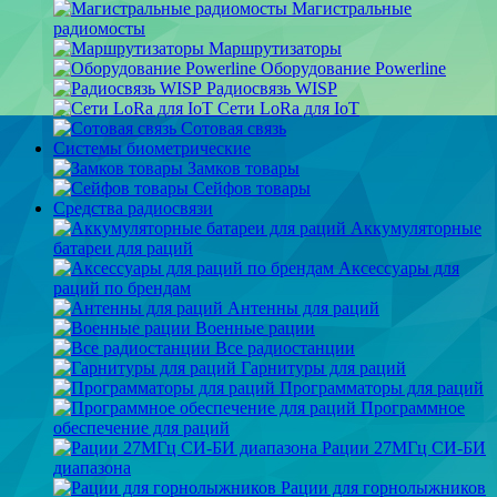
Магистральные
радиомосты
Маршрутизаторы
Оборудование Powerline
Радиосвязь WISP
Сети LoRa для IoT
Сотовая связь
Системы биометрические
Замков товары
Сейфов товары
Средства радиосвязи
Аккумуляторные
батареи для раций
Аксессуары для
раций по брендам
Антенны для раций
Военные рации
Все радиостанции
Гарнитуры для раций
Программаторы для раций
Программное
обеспечение для раций
Рации 27МГц СИ-БИ
диапазона
Рации для горнолыжников