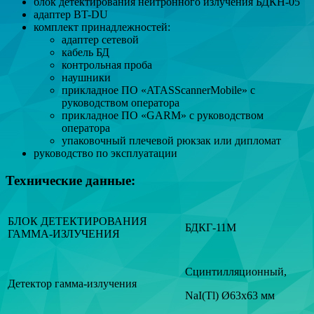
блок детектирования нейтронного излучения БДКН-05
адаптер BT-DU
комплект принадлежностей:
адаптер сетевой
кабель БД
контрольная проба
наушники
прикладное ПО «ATASScannerMobile» с
руководством оператора
прикладное ПО «GARM» с руководством
оператора
упаковочный плечевой рюкзак или дипломат
руководство по эксплуатации
Технические данные:
БЛОК ДЕТЕКТИРОВАНИЯ
БДКГ-11М
ГАММА-ИЗЛУЧЕНИЯ
Сцинтилляционный,
Детектор гамма-излучения
NaI(Tl) Ø63x63 мм