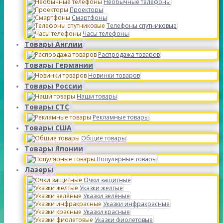
Необычные телефоны
Проекторы
Смартфоны
Телефоны спутниковые
Часы телефоны
Товары Англии
Распродажа товаров
Товары Германии
Новинки товаров
Товары России
Наши товары
Товары СТС
Рекламные товары
Товары США
Общие товары
Товары Японии
Популярные товары
Лазеры
Очки защитные
Указки желтые
Указки зелёные
Указки инфракрасные
Указки красные
Указки фиолетовые