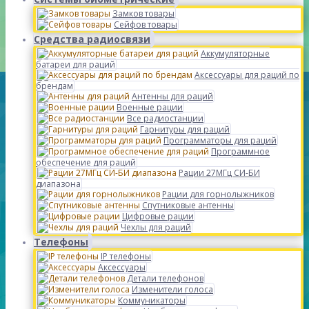
Замков товары
Сейфов товары
Средства радиосвязи
Аккумуляторные
батареи для раций
Аксессуары для раций по
брендам
Антенны для раций
Военные рации
Все радиостанции
Гарнитуры для раций
Программаторы для раций
Программное
обеспечение для раций
Рации 27МГц СИ-БИ
диапазона
Рации для горнолыжников
Спутниковые антенны
Цифровые рации
Чехлы для раций
Телефоны
IP телефоны
Аксессуары
Детали телефонов
Изменители голоса
Коммуникаторы