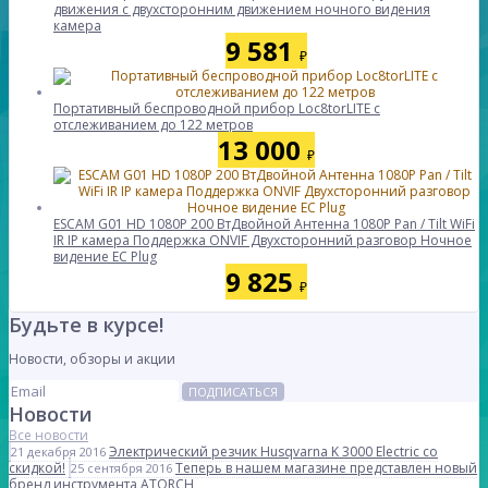
движения с двухсторонним движением ночного видения
камера
9 581
₽
Портативный беспроводной прибор Loc8torLITE с
отслеживанием до 122 метров
13 000
₽
ESCAM G01 HD 1080P 200 ВтДвойной Антенна 1080P Pan / Tilt WiFi
IR IP камера Поддержка ONVIF Двухсторонний разговор Ночное
видение ЕС Plug
9 825
₽
Будьте в курсе!
Новости, обзоры и акции
ПОДПИСАТЬСЯ
Новости
Все новости
Электрический резчик Husqvarna K 3000 Electric со
21 декабря 2016
скидкой!
Теперь в нашем магазине представлен новый
25 сентября 2016
бренд инструмента ATORCH