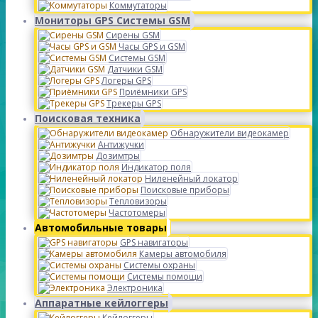
Коммутаторы
Мониторы GPS Системы GSM
Сирены GSM
Часы GPS и GSM
Системы GSM
Датчики GSM
Логеры GPS
Приёмники GPS
Трекеры GPS
Поисковая техника
Обнаружители видеокамер
Антижучки
Дозимтры
Индикатор поля
Ниленейный локатор
Поисковые приборы
Тепловизоры
Частотомеры
Автомобильные товары
GPS навигаторы
Камеры автомобиля
Системы охраны
Системы помощи
Электроника
Аппаратные кейлоггеры
Кейлоггеры