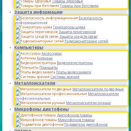
Товары здоровья
Товары при бетствиях
Защита информации
Безопасность
информационная
Генераторы шума
Защита переговоров
Защита средств связи
Радиомониторинг сетей
Компьютеры
Аксессуары
Антенны
Видеорегистраторы
Планшеты
Платы видеозахвата
Системы зрения
Металлоискатели
Металлоискатели подводные
Металлоискатели
профессиональные
Металлоискатели ручные
Микрофоны диктофоны
Диктофонов товары
Микрофонов товары
Подавители диктофонов
Оптика