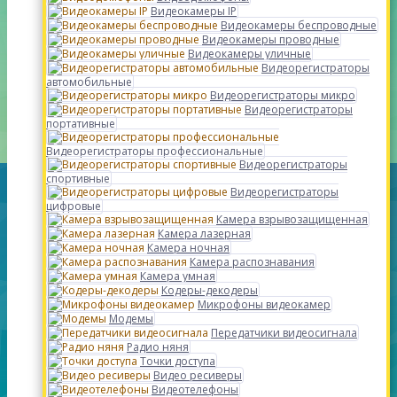
Видеокамеры IP
Видеокамеры беспроводные
Видеокамеры проводные
Видеокамеры уличные
Видеорегистраторы
автомобильные
Видеорегистраторы микро
Видеорегистраторы
портативные
Видеорегистраторы профессиональные
Видеорегистраторы
спортивные
Видеорегистраторы
цифровые
Камера взрывозащищенная
Камера лазерная
Камера ночная
Камера распознавания
Камера умная
Кодеры-декодеры
Микрофоны видеокамер
Модемы
Передатчики видеосигнала
Радио няня
Точки доступа
Видео ресиверы
Видеотелефоны