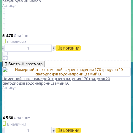
регулируемый набор
Артикул: -
5 470
₽
за 1 шт
В наличии
-
+
В КОРЗИНУ
Быстрый просмотр
Номерной знак с камерой заднего видения 170 градусов 20
светодиодов водонепроницаемый ЕС
Артикул: -
4 560
₽
за 1 шт
В наличии
-
+
В КОРЗИНУ