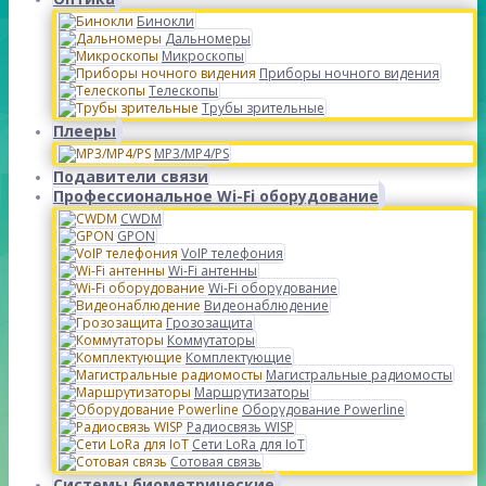
Бинокли
Дальномеры
Микроскопы
Приборы ночного видения
Телескопы
Трубы зрительные
Плееры
MP3/MP4/PS
Подавители связи
Профессиональное Wi-Fi оборудование
CWDM
GPON
VoIP телефония
Wi-Fi антенны
Wi-Fi оборудование
Видеонаблюдение
Грозозащита
Коммутаторы
Комплектующие
Магистральные радиомосты
Маршрутизаторы
Оборудование Powerline
Радиосвязь WISP
Сети LoRa для IoT
Сотовая связь
Системы биометрические