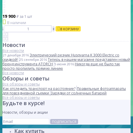
19 900
₽
за 1 шт
В наличии
-
+
В КОРЗИНУ
Новости
Все новости
Электрический резчик Husqvarna K 3000 Electric со
21 декабря 2016
скидкой!
Теперь в нашем магазине представлен новый
25 сентября 2016
бренд инструмента ATORCH
Никогда еще не было так
5 июня 2016
просто пропилить прямую линию
Все новости
Обзоры и советы
Все обзоры и советы
Как отследить транспорт на расстояние?
Правильные фотоаппараты
для повседневной съемки
Зарядки от солнечных батарей
Все обзоры и советы
Будьте в курсе!
Новости, обзоры и акции
ПОДПИСАТЬСЯ
Как купить