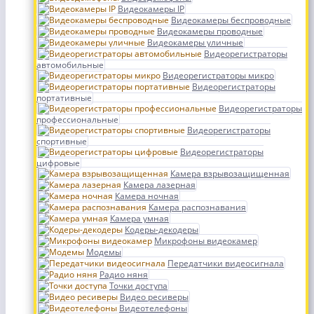
Видеокамеры IP
Видеокамеры беспроводные
Видеокамеры проводные
Видеокамеры уличные
Видеорегистраторы
автомобильные
Видеорегистраторы микро
Видеорегистраторы
портативные
Видеорегистраторы
профессиональные
Видеорегистраторы
спортивные
Видеорегистраторы
цифровые
Камера взрывозащищенная
Камера лазерная
Камера ночная
Камера распознавания
Камера умная
Кодеры-декодеры
Микрофоны видеокамер
Модемы
Передатчики видеосигнала
Радио няня
Точки доступа
Видео ресиверы
Видеотелефоны