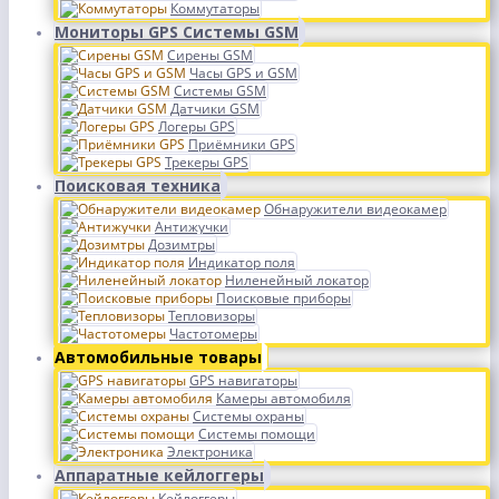
Коммутаторы
Мониторы GPS Системы GSM
Сирены GSM
Часы GPS и GSM
Системы GSM
Датчики GSM
Логеры GPS
Приёмники GPS
Трекеры GPS
Поисковая техника
Обнаружители видеокамер
Антижучки
Дозимтры
Индикатор поля
Ниленейный локатор
Поисковые приборы
Тепловизоры
Частотомеры
Автомобильные товары
GPS навигаторы
Камеры автомобиля
Системы охраны
Системы помощи
Электроника
Аппаратные кейлоггеры
Кейлоггеры