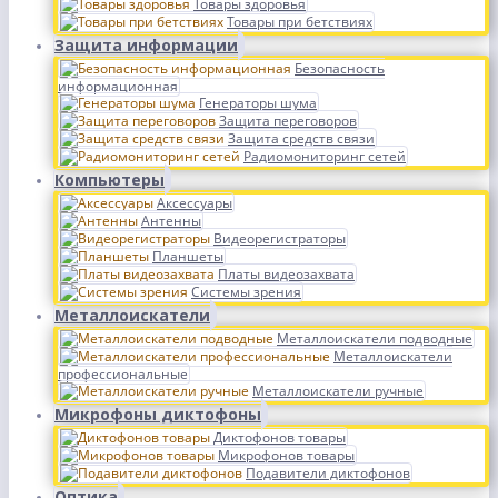
Товары здоровья
Товары при бетствиях
Защита информации
Безопасность
информационная
Генераторы шума
Защита переговоров
Защита средств связи
Радиомониторинг сетей
Компьютеры
Аксессуары
Антенны
Видеорегистраторы
Планшеты
Платы видеозахвата
Системы зрения
Металлоискатели
Металлоискатели подводные
Металлоискатели
профессиональные
Металлоискатели ручные
Микрофоны диктофоны
Диктофонов товары
Микрофонов товары
Подавители диктофонов
Оптика