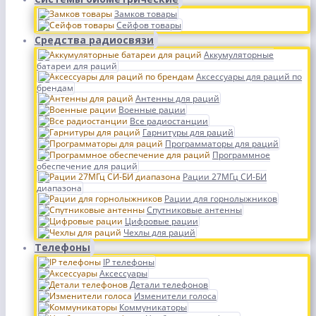
Замков товары
Сейфов товары
Средства радиосвязи
Аккумуляторные
батареи для раций
Аксессуары для раций по
брендам
Антенны для раций
Военные рации
Все радиостанции
Гарнитуры для раций
Программаторы для раций
Программное
обеспечение для раций
Рации 27МГц СИ-БИ
диапазона
Рации для горнолыжников
Спутниковые антенны
Цифровые рации
Чехлы для раций
Телефоны
IP телефоны
Аксессуары
Детали телефонов
Изменители голоса
Коммуникаторы