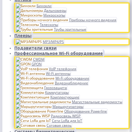
Бинокли
Дальномеры
Микроскопы
Приборы ночного видения
Телескопы
Трубы зрительные
Плееры
MP3/MP4/PS
Подавители связи
Профессиональное Wi-Fi оборудование
CWDM
GPON
VoIP телефония
Wi-Fi антенны
Wi-Fi оборудование
Видеонаблюдение
Грозозащита
Коммутаторы
Комплектующие
Магистральные радиомосты
Маршрутизаторы
Оборудование Powerline
Радиосвязь WISP
Сети LoRa для IoT
Сотовая связь
Системы биометрические