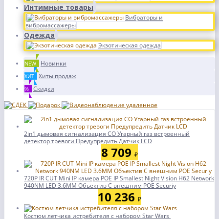
Интимные товары
Вибраторы и
вибромассажеры
Одежда
Экзотическая одежда
Новинки
NEW
Хиты продаж
ХИТ
Скидки
%
2in1 дымовая сигнализация CO Угарный газ встроенный
детектор тревоги Предупредить Датчик LCD
8 709
₽
720P IR CUT Mini IP камера POE IP Smallest Night Vision H62 Network
940NM LED 3.6MM Объектив С внешним POE Securiy
10 236
₽
Костюм летчика истребителя с набором Star Wars