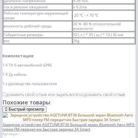
Диапазон напряжения
9-38 VDC
ток в режиме ожидания
о 0.2ma
Рабочая температура окружающей
-20 ℃ - + 70 ℃
среды
20 % -80 % относительной
влажность рабочей среды
влажности
Габаритные размеры
50 ( л ) * 35 ( ш ) * 10 ( В) мм
вес
26g
Комплектация:
1 X TX-5 автомобилей GPRS
1 X 2р кабель
1 x руководство пользователя
ДОБАВИТЬ СВОЙ ОТЗЫВ ИЛИ ЗАДАТЬ ВОПРОС
ДОБАВИТЬ СВОЙ ОТЗЫВ
Похожие товары
Быстрый просмотр
Зарядное устройство AGETUNR BT36 Большой экран Bluetooth Авто MP3-
плеер FM-передатчик Быстрая зарядка 3A Smart
Артикул: -