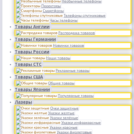
Необычные телефоны
Проекторы
Смартфоны
Телефоны спутниковые
Часы телефоны
Товары Англии
Распродажа товаров
Товары Германии
Новинки товаров
Товары России
Наши товары
Товары СТС
Рекламные товары
Товары США
Общие товары
Товары Японии
Популярные товары
Лазеры
Очки защитные
Указки желтые
Указки зелёные
Указки инфракрасные
Указки красные
Указки фиолетовые