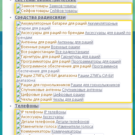
Замков товары
Сейфов товары
Средства радиосвязи
Аккумуляторные
батареи для раций
Аксессуары для раций по
брендам
Антенны для раций
Военные рации
Все радиостанции
Гарнитуры для раций
Программаторы для раций
Программное
обеспечение для раций
Рации 27МГц СИ-БИ
диапазона
Рации для горнолыжников
Спутниковые антенны
Цифровые рации
Чехлы для раций
Телефоны
IP телефоны
Аксессуары
Детали телефонов
Изменители голоса
Коммуникаторы