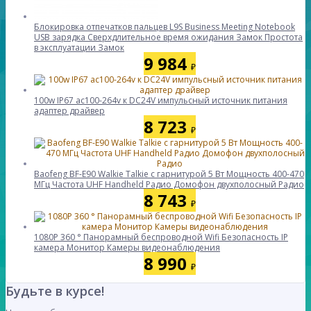
Блокировка отпечатков пальцев L9S Business Meeting Notebook
USB зарядка Сверхдлительное время ожидания Замок Простота
в эксплуатации Замок
9 984
₽
100w IP67 ac100-264v к DC24V импульсный источник питания
адаптер драйвер
8 723
₽
Baofeng BF-E90 Walkie Talkie с гарнитурой 5 Вт Мощность 400-470
МГц Частота UHF Handheld Радио Домофон двухполосный Радио
8 743
₽
1080P 360 ° Панорамный беспроводной Wifi Безопасность IP
камера Монитор Камеры видеонаблюдения
8 990
₽
Будьте в курсе!