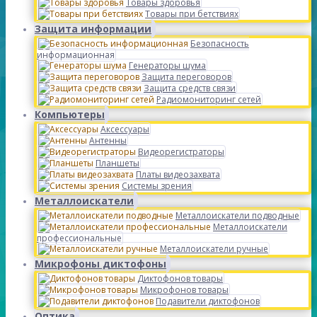
Товары здоровья
Товары при бетствиях
Защита информации
Безопасность
информационная
Генераторы шума
Защита переговоров
Защита средств связи
Радиомониторинг сетей
Компьютеры
Аксессуары
Антенны
Видеорегистраторы
Планшеты
Платы видеозахвата
Системы зрения
Металлоискатели
Металлоискатели подводные
Металлоискатели
профессиональные
Металлоискатели ручные
Микрофоны диктофоны
Диктофонов товары
Микрофонов товары
Подавители диктофонов
Оптика