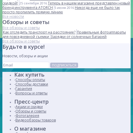
скидкой!
Теперь в нашем магазине представлен новый
25 сентября 2016
бренд инструмента ATORCH
Никогда еще не было так
5 июня 2016
просто пропилить прямую линию
Все новости
Обзоры и советы
Все обзоры и советы
Как отследить транспорт на расстояние?
Правильные фотоаппараты
для повседневной съемки
Зарядки от солнечных батарей
Все обзоры и советы
Будьте в курсе!
Новости, обзоры и акции
ПОДПИСАТЬСЯ
Как купить
Способы оплаты
Способы доставки
Гарантия
Вопросы и ответы
Пресс-центр
Акции и скидки
Обзоры и советы
Фотогалерея
Видеообзоры товаров
О магазине