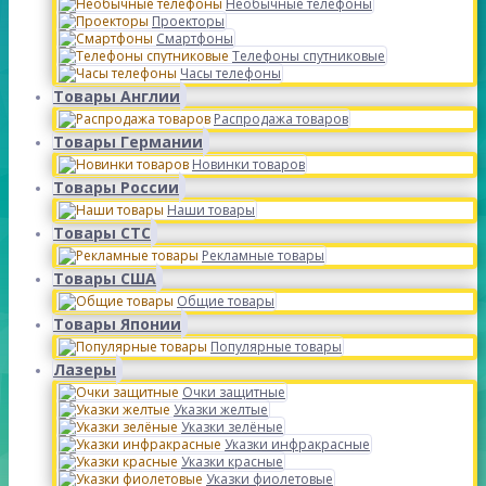
Необычные телефоны
Проекторы
Смартфоны
Телефоны спутниковые
Часы телефоны
Товары Англии
Распродажа товаров
Товары Германии
Новинки товаров
Товары России
Наши товары
Товары СТС
Рекламные товары
Товары США
Общие товары
Товары Японии
Популярные товары
Лазеры
Очки защитные
Указки желтые
Указки зелёные
Указки инфракрасные
Указки красные
Указки фиолетовые