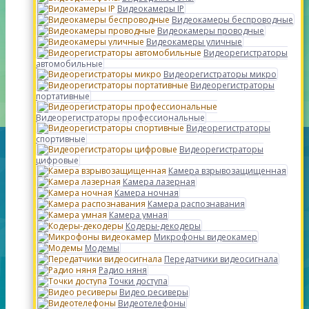
Видеокамеры IP
Видеокамеры беспроводные
Видеокамеры проводные
Видеокамеры уличные
Видеорегистраторы
автомобильные
Видеорегистраторы микро
Видеорегистраторы
портативные
Видеорегистраторы профессиональные
Видеорегистраторы
спортивные
Видеорегистраторы
цифровые
Камера взрывозащищенная
Камера лазерная
Камера ночная
Камера распознавания
Камера умная
Кодеры-декодеры
Микрофоны видеокамер
Модемы
Передатчики видеосигнала
Радио няня
Точки доступа
Видео ресиверы
Видеотелефоны