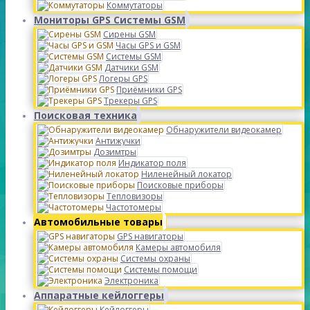
Коммутаторы
Мониторы GPS Системы GSM
Сирены GSM
Часы GPS и GSM
Системы GSM
Датчики GSM
Логеры GPS
Приёмники GPS
Трекеры GPS
Поисковая техника
Обнаружители видеокамер
Антижучки
Дозимтры
Индикатор поля
Ниленейный локатор
Поисковые приборы
Тепловизоры
Частотомеры
Автомобильные товары
GPS навигаторы
Камеры автомобиля
Системы охраны
Системы помощи
Электроника
Аппаратные кейлоггеры
Кейлоггеры