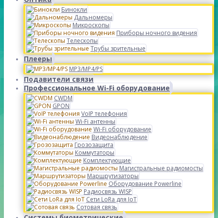
Бинокли
Дальномеры
Микроскопы
Приборы ночного видения
Телескопы
Трубы зрительные
Плееры
MP3/MP4/PS
Подавители связи
Профессиональное Wi-Fi оборудование
CWDM
GPON
VoIP телефония
Wi-Fi антенны
Wi-Fi оборудование
Видеонаблюдение
Грозозащита
Коммутаторы
Комплектующие
Магистральные радиомосты
Маршрутизаторы
Оборудование Powerline
Радиосвязь WISP
Сети LoRa для IoT
Сотовая связь
Системы биометрические