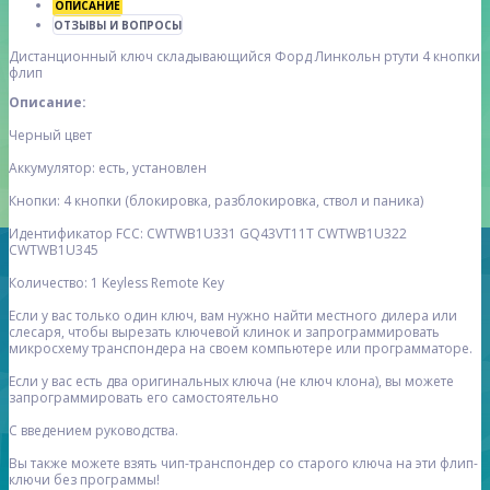
ОПИСАНИЕ
ОТЗЫВЫ И ВОПРОСЫ
Дистанционный ключ складывающийся Форд Линкольн ртути 4 кнопки
флип
Описание:
Черный цвет
Аккумулятор: есть, установлен
Кнопки: 4 кнопки (блокировка, разблокировка, ствол и паника)
Идентификатор FCC: CWTWB1U331 GQ43VT11T CWTWB1U322
CWTWB1U345
Количество: 1 Keyless Remote Key
Если у вас только один ключ, вам нужно найти местного дилера или
слесаря, чтобы вырезать ключевой клинок и запрограммировать
микросхему транспондера на своем компьютере или программаторе.
Если у вас есть два оригинальных ключа (не ключ клона), вы можете
запрограммировать его самостоятельно
С введением руководства.
Вы также можете взять чип-транспондер со старого ключа на эти флип-
ключи без программы!