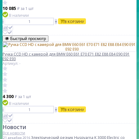
10 085
₽
за 1 шт
В наличии
-
+
В КОРЗИНУ
Быстрый просмотр
Ручка CCD HD с камерой для BMW E60 E61 E70 E71 E82 E88 E84 E90 E91
E92 E93
Артикул: -
4 300
₽
за 1 шт
В наличии
-
+
В КОРЗИНУ
Новости
Все новости
Электрический резчик Husqvarna K 3000 Electric со
21 декабря 2016