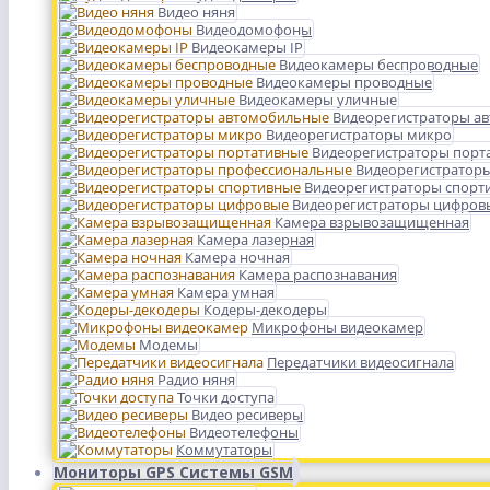
Видео няня
Видеодомофоны
Видеокамеры IP
Видеокамеры беспроводные
Видеокамеры проводные
Видеокамеры уличные
Видеорегистраторы а
Видеорегистраторы микро
Видеорегистраторы порт
Видеорегистратор
Видеорегистраторы спорт
Видеорегистраторы цифров
Камера взрывозащищенная
Камера лазерная
Камера ночная
Камера распознавания
Камера умная
Кодеры-декодеры
Микрофоны видеокамер
Модемы
Передатчики видеосигнала
Радио няня
Точки доступа
Видео ресиверы
Видеотелефоны
Коммутаторы
Мониторы GPS Системы GSM