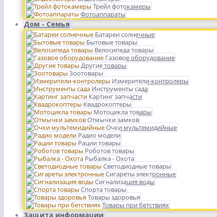
Трейл фотокамеры
Фотоаппараты
Дом - Семья
Батареи солнечные
Бытовые товары
Велосипеда товары
Газовое оборудование
Другие товары
Зоотовары
Измерители-контролеры
Инструменты сада
Картинг запчасти
Квадрокоптеры
Мотоцикла товары
Отмычки замков
Очки мультемидийные
Радио модели
Рации товары
Роботов товары
Рыбалка - Охота
Светодиодные товары
Сигареты электронные
Сигнализация воды
Спорта товары
Товары здоровья
Товары при бетствиях
Защита информации