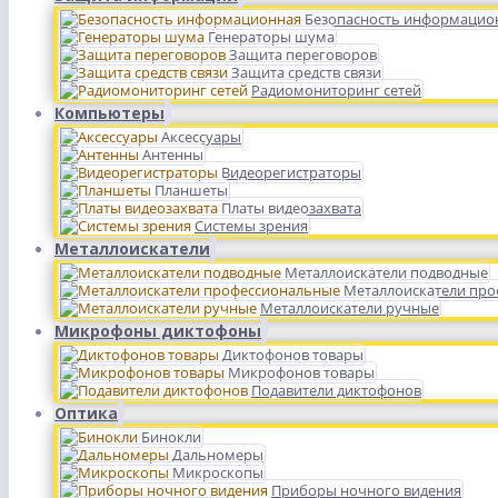
Безопасность информацио
Генераторы шума
Защита переговоров
Защита средств связи
Радиомониторинг сетей
Компьютеры
Аксессуары
Антенны
Видеорегистраторы
Планшеты
Платы видеозахвата
Системы зрения
Металлоискатели
Металлоискатели подводные
Металлоискатели пр
Металлоискатели ручные
Микрофоны диктофоны
Диктофонов товары
Микрофонов товары
Подавители диктофонов
Оптика
Бинокли
Дальномеры
Микроскопы
Приборы ночного видения