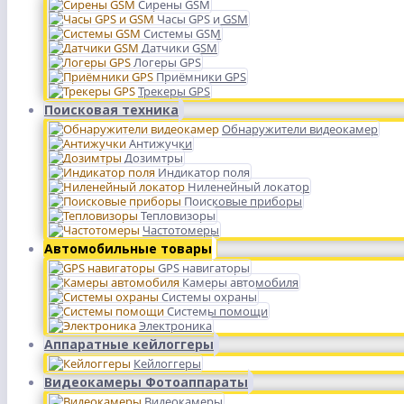
Сирены GSM
Часы GPS и GSM
Системы GSM
Датчики GSM
Логеры GPS
Приёмники GPS
Трекеры GPS
Поисковая техника
Обнаружители видеокамер
Антижучки
Дозимтры
Индикатор поля
Ниленейный локатор
Поисковые приборы
Тепловизоры
Частотомеры
Автомобильные товары
GPS навигаторы
Камеры автомобиля
Системы охраны
Системы помощи
Электроника
Аппаратные кейлоггеры
Кейлоггеры
Видеокамеры Фотоаппараты
Видеокамеры