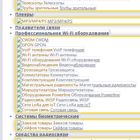
Телескопы
Трубы зрительные
Плееры
MP3/MP4/PS
Подавители связи
Профессиональное Wi-Fi оборудование
CWDM
GPON
VoIP телефония
Wi-Fi антенны
Wi-Fi оборудование
Видеонаблюдение
Грозозащита
Коммутаторы
Комплектующие
Магистральные радиомосты
Маршрутизаторы
Оборудование Powerline
Радиосвязь WISP
Сети LoRa для IoT
Сотовая связь
Системы биометрические
Замков товары
Сейфов товары
Средства радиосвязи