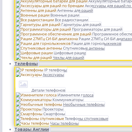
Аккумуляторные батар
Аксессуары для раций по
Антенны для раций
Военные рации
Все радиостанции
Гарнитуры для раций
Программаторы для раций
Программное обеспе
Рации 27МГц СИ-БИ диапазо
Рации для горнолыжников
Спутниковые антенны
Цифровые рации
Чехлы для раций
Телефоны
IP телефоны
Аксессуары
Детали телефонов
Изменители голоса
Коммуникаторы
Необычные телефоны
Проекторы
Смартфоны
Телефоны спутниковые
Часы телефоны
Товары Англии