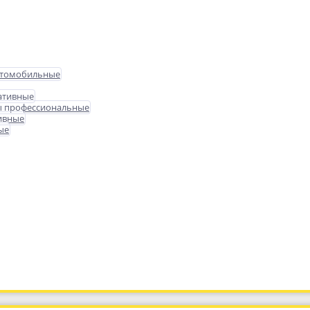
втомобильные
ативные
ы профессиональные
ивные
ые