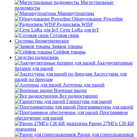
Магистральные
радиомосты
Маршрутизаторы
Оборудование Powerline
Радиосвязь WISP
Сети LoRa для IoT
Сотовая связь
Системы биометрические
Замков товары
Сейфов товары
Средства радиосвязи
Аккумуляторные
батареи для раций
Аксессуары для
раций по брендам
Антенны для раций
Военные рации
Все радиостанции
Гарнитуры для раций
Программаторы для раций
Программное
обеспечение для раций
Рации 27МГц СИ-БИ
диапазона
Рации для горнолыжников