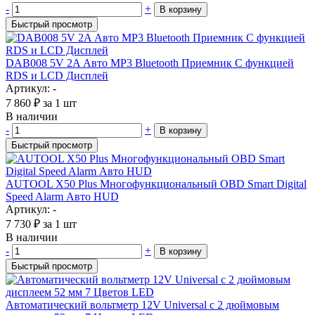
-
+
В корзину
Быстрый просмотр
DAB008 5V 2A Авто MP3 Bluetooth Приемник С функцией
RDS и LCD Дисплей
Артикул: -
7 860
₽
за 1 шт
В наличии
-
+
В корзину
Быстрый просмотр
AUTOOL X50 Plus Многофункциональный OBD Smart Digital
Speed ​​Alarm Авто HUD
Артикул: -
7 730
₽
за 1 шт
В наличии
-
+
В корзину
Быстрый просмотр
Автоматический вольтметр 12V Universal с 2 дюймовым