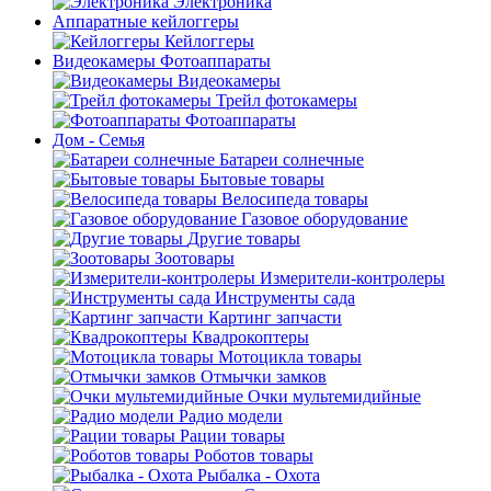
Электроника
Аппаратные кейлоггеры
Кейлоггеры
Видеокамеры Фотоаппараты
Видеокамеры
Трейл фотокамеры
Фотоаппараты
Дом - Семья
Батареи солнечные
Бытовые товары
Велосипеда товары
Газовое оборудование
Другие товары
Зоотовары
Измерители-контролеры
Инструменты сада
Картинг запчасти
Квадрокоптеры
Мотоцикла товары
Отмычки замков
Очки мультемидийные
Радио модели
Рации товары
Роботов товары
Рыбалка - Охота