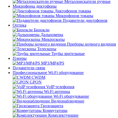
Металлоискатели ручные
Микрофоны диктофоны
Диктофонов товары
Микрофонов товары
Подавители диктофонов
Оптика
Бинокли
Дальномеры
Микроскопы
Приборы ночного видения
Телескопы
Трубы зрительные
Плееры
MP3/MP4/PS
Подавители связи
Профессиональное Wi-Fi оборудование
CWDM
GPON
VoIP телефония
Wi-Fi антенны
Wi-Fi оборудование
Видеонаблюдение
Грозозащита
Коммутаторы
Комплектующие