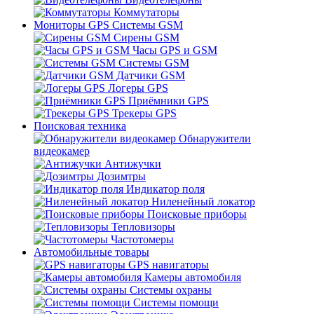
Коммутаторы
Мониторы GPS Системы GSM
Сирены GSM
Часы GPS и GSM
Системы GSM
Датчики GSM
Логеры GPS
Приёмники GPS
Трекеры GPS
Поисковая техника
Обнаружители
видеокамер
Антижучки
Дозимтры
Индикатор поля
Ниленейный локатор
Поисковые приборы
Тепловизоры
Частотомеры
Автомобильные товары
GPS навигаторы
Камеры автомобиля
Системы охраны
Системы помощи