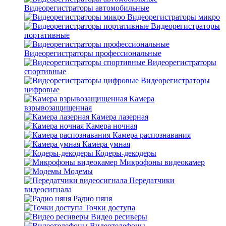
Видеорегистраторы автомобильные
Видеорегистраторы микро
Видеорегистраторы
портативные
Видеорегистраторы профессиональные
Видеорегистраторы
спортивные
Видеорегистраторы
цифровые
Камера
взрывозащищенная
Камера лазерная
Камера ночная
Камера распознавания
Камера умная
Кодеры-декодеры
Микрофоны видеокамер
Модемы
Передатчики
видеосигнала
Радио няня
Точки доступа
Видео ресиверы
Видеотелефоны