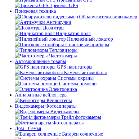
Трекеры GPS
Поисковая техника
Обнаружители видеокамер
Антижучки
Дозимтры
Индикатор поля
Ниленейный локатор
Поисковые приборы
Тепловизоры
Частотомеры
Автомобильные товары
GPS навигаторы
Камеры автомобиля
Системы охраны
Системы помощи
Электроника
Аппаратные кейлоггеры
Кейлоггеры
Видеокамеры Фотоаппараты
Видеокамеры
Трейл фотокамеры
Фотоаппараты
Дом - Семья
Батареи солнечные