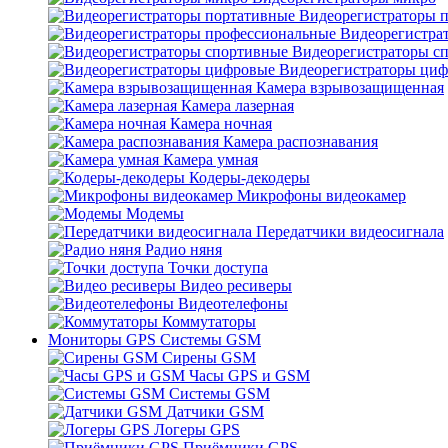
Видеорегистраторы 
Видеорегистра
Видеорегистраторы с
Видеорегистраторы ци
Камера взрывозащищенная
Камера лазерная
Камера ночная
Камера распознавания
Камера умная
Кодеры-декодеры
Микрофоны видеокамер
Модемы
Передатчики видеосигнала
Радио няня
Точки доступа
Видео ресиверы
Видеотелефоны
Коммутаторы
Мониторы GPS Системы GSM
Сирены GSM
Часы GPS и GSM
Системы GSM
Датчики GSM
Логеры GPS
Приёмники GPS