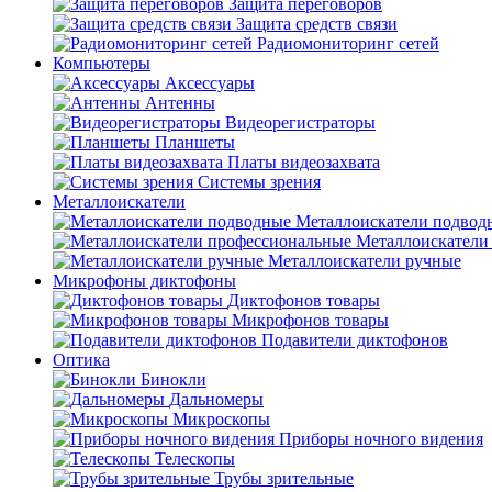
Защита переговоров
Защита средств связи
Радиомониторинг сетей
Компьютеры
Аксессуары
Антенны
Видеорегистраторы
Планшеты
Платы видеозахвата
Системы зрения
Металлоискатели
Металлоискатели подвод
Металлоискатели
Металлоискатели ручные
Микрофоны диктофоны
Диктофонов товары
Микрофонов товары
Подавители диктофонов
Оптика
Бинокли
Дальномеры
Микроскопы
Приборы ночного видения
Телескопы
Трубы зрительные