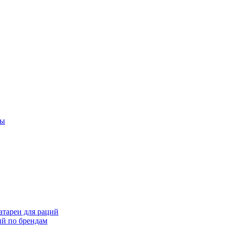
ты
тареи для раций
ий по брендам