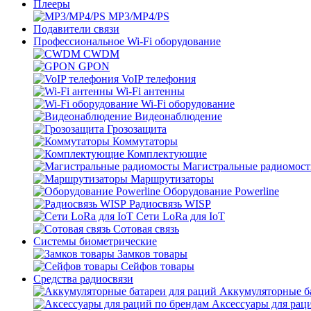
Плееры
MP3/MP4/PS
Подавители связи
Профессиональное Wi-Fi оборудование
CWDM
GPON
VoIP телефония
Wi-Fi антенны
Wi-Fi оборудование
Видеонаблюдение
Грозозащита
Коммутаторы
Комплектующие
Магистральные радиомос
Маршрутизаторы
Оборудование Powerline
Радиосвязь WISP
Сети LoRa для IoT
Сотовая связь
Системы биометрические
Замков товары
Сейфов товары
Средства радиосвязи
Аккумуляторные ба
Аксессуары для рац