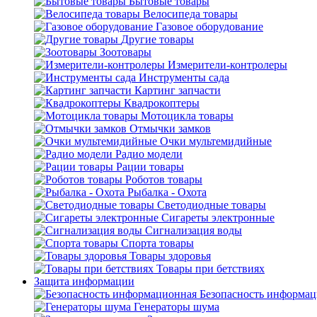
Бытовые товары
Велосипеда товары
Газовое оборудование
Другие товары
Зоотовары
Измерители-контролеры
Инструменты сада
Картинг запчасти
Квадрокоптеры
Мотоцикла товары
Отмычки замков
Очки мультемидийные
Радио модели
Рации товары
Роботов товары
Рыбалка - Охота
Светодиодные товары
Сигареты электронные
Сигнализация воды
Спорта товары
Товары здоровья
Товары при бетствиях
Защита информации
Безопасность информа
Генераторы шума