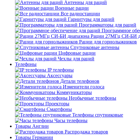
Антенны для раций
Военные рации
Все радиостанции
Гарнитуры для раций
Программаторы для раций
Программное обе
Рации 27МГц СИ-БИ д
Рации для горнолыжников
Спутниковые антенны
Цифровые рации
Чехлы для раций
Телефоны
IP телефоны
Аксессуары
Детали телефонов
Изменители голоса
Коммуникаторы
Необычные телефоны
Проекторы
Смартфоны
Телефоны спутниковые
Часы телефоны
Товары Англии
Распродажа товаров
Товары Германии