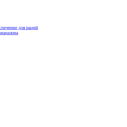
спечение для раций
иапазона