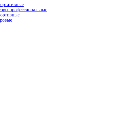
портативные
торы профессиональные
портивные
фровые