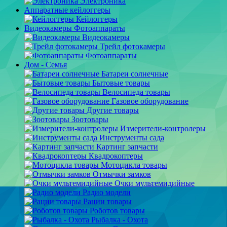
Электроника
Аппаратные кейлоггеры
Кейлоггеры
Видеокамеры Фотоаппараты
Видеокамеры
Трейл фотокамеры
Фотоаппараты
Дом - Семья
Батареи солнечные
Бытовые товары
Велосипеда товары
Газовое оборудование
Другие товары
Зоотовары
Измерители-контролеры
Инструменты сада
Картинг запчасти
Квадрокоптеры
Мотоцикла товары
Отмычки замков
Очки мультемидийные
Радио модели
Рации товары
Роботов товары
Рыбалка - Охота