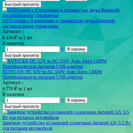
Быстрый просмотр
DVD-плеер с 8 кнопками и громкостью звука Bluetooth
дистанционное управление
Артикул: -
8 430
₽
за 1 шт
В наличии
-
+
В корзину
Быстрый просмотр
XUYUAN DC 12V to AC 110V Auto Авто 1200W
Преобразователь питания USB-адаптер
Артикул: -
6 770
₽
за 1 шт
В наличии
-
+
В корзину
Быстрый просмотр
Зарядное устройство из панелей солнечных батарей 12v 3.5 Вт
для питания автомобиля