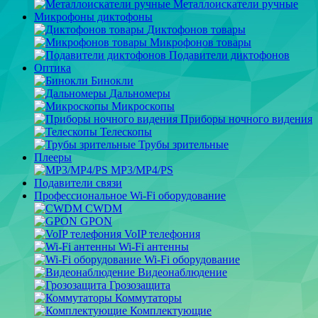
Металлоискатели ручные
Микрофоны диктофоны
Диктофонов товары
Микрофонов товары
Подавители диктофонов
Оптика
Бинокли
Дальномеры
Микроскопы
Приборы ночного видения
Телескопы
Трубы зрительные
Плееры
MP3/MP4/PS
Подавители связи
Профессиональное Wi-Fi оборудование
CWDM
GPON
VoIP телефония
Wi-Fi антенны
Wi-Fi оборудование
Видеонаблюдение
Грозозащита
Коммутаторы
Комплектующие