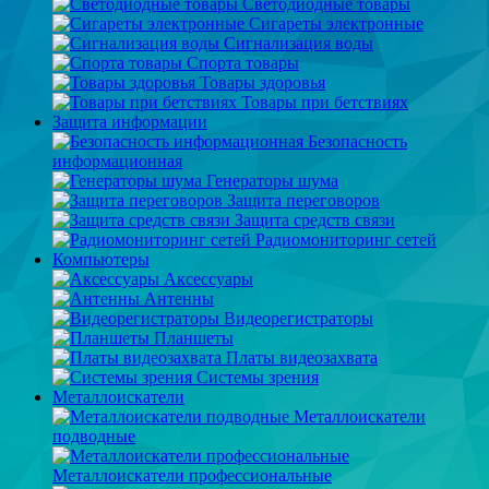
Светодиодные товары
Сигареты электронные
Сигнализация воды
Спорта товары
Товары здоровья
Товары при бетствиях
Защита информации
Безопасность
информационная
Генераторы шума
Защита переговоров
Защита средств связи
Радиомониторинг сетей
Компьютеры
Аксессуары
Антенны
Видеорегистраторы
Планшеты
Платы видеозахвата
Системы зрения
Металлоискатели
Металлоискатели
подводные
Металлоискатели профессиональные