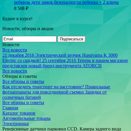
ребенок дети замок безопасности ребенка + 2 ключа
8 508
₽
Будьте в курсе!
Новости, обзоры и акции
Подписаться
Новости
Все новости
21 декабря 2016
Электрический резчик Husqvarna K 3000
Electric со скидкой!
25 сентября 2016
Теперь в нашем магазине
представлен новый бренд инструмента ATORCH
Все новости
Обзоры и советы
Все обзоры и советы
Как отследить транспорт на расстояние?
Правильные
фотоаппараты для повседневной съемки
Зарядки от
солнечных батарей
Все обзоры и советы
Главная
Каталог товаров
Автомобильные товары
Электроника
Реверсивные датчики парковки CCD. Камера заднего вида