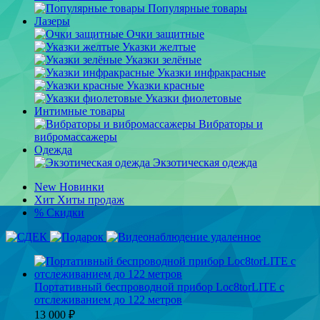
Популярные товары
Лазеры
Очки защитные
Указки желтые
Указки зелёные
Указки инфракрасные
Указки красные
Указки фиолетовые
Интимные товары
Вибраторы и
вибромассажеры
Одежда
Экзотическая одежда
New
Новинки
Хит
Хиты продаж
%
Скидки
Портативный беспроводной прибор Loc8torLITE с
отслеживанием до 122 метров
13 000
₽