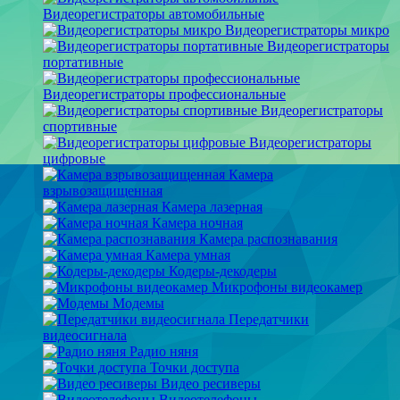
Видеорегистраторы автомобильные
Видеорегистраторы микро
Видеорегистраторы
портативные
Видеорегистраторы профессиональные
Видеорегистраторы
спортивные
Видеорегистраторы
цифровые
Камера
взрывозащищенная
Камера лазерная
Камера ночная
Камера распознавания
Камера умная
Кодеры-декодеры
Микрофоны видеокамер
Модемы
Передатчики
видеосигнала
Радио няня
Точки доступа
Видео ресиверы
Видеотелефоны