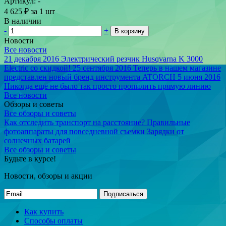
Артикул: -
4 625
₽
за 1 шт
В наличии
-
+
В корзину
Новости
Все новости
21 декабря 2016
Электрический резчик Husqvarna K 3000
Electric со скидкой!
25 сентября 2016
Теперь в нашем магазине
представлен новый бренд инструмента ATORCH
5 июня 2016
Никогда еще не было так просто пропилить прямую линию
Все новости
Обзоры и советы
Все обзоры и советы
Как отследить транспорт на расстояние?
Правильные
фотоаппараты для повседневной съемки
Зарядки от
солнечных батарей
Все обзоры и советы
Будьте в курсе!
Новости, обзоры и акции
Подписаться
Как купить
Способы оплаты