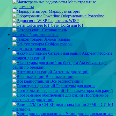
Магистральные
радиомосты
Маршрутизаторы
Оборудование Powerline
Радиосвязь WISP
Сети LoRa для IoT
Сотовая связь
Системы биометрические
Замков товары
Сейфов товары
Средства радиосвязи
Аккумуляторные
батареи для раций
Аксессуары для
раций по брендам
Антенны для раций
Военные рации
Все радиостанции
Гарнитуры для раций
Программаторы для раций
Программное
обеспечение для раций
Рации 27МГц СИ-БИ
диапазона
Рации для горнолыжников