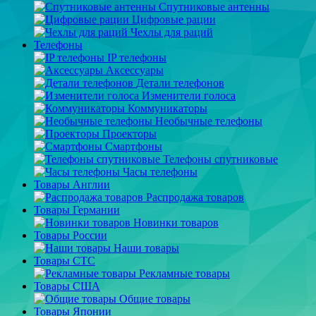
Спутниковые антенны
Цифровые рации
Чехлы для раций
Телефоны
IP телефоны
Аксессуары
Детали телефонов
Изменители голоса
Коммуникаторы
Необычные телефоны
Проекторы
Смартфоны
Телефоны спутниковые
Часы телефоны
Товары Англии
Распродажа товаров
Товары Германии
Новинки товаров
Товары России
Наши товары
Товары СТС
Рекламные товары
Товары США
Общие товары
Товары Японии