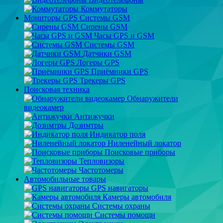
Коммутаторы
Мониторы GPS Системы GSM
Сирены GSM
Часы GPS и GSM
Системы GSM
Датчики GSM
Логеры GPS
Приёмники GPS
Трекеры GPS
Поисковая техника
Обнаружители
видеокамер
Антижучки
Дозимтры
Индикатор поля
Ниленейный локатор
Поисковые приборы
Тепловизоры
Частотомеры
Автомобильные товары
GPS навигаторы
Камеры автомобиля
Системы охраны
Системы помощи