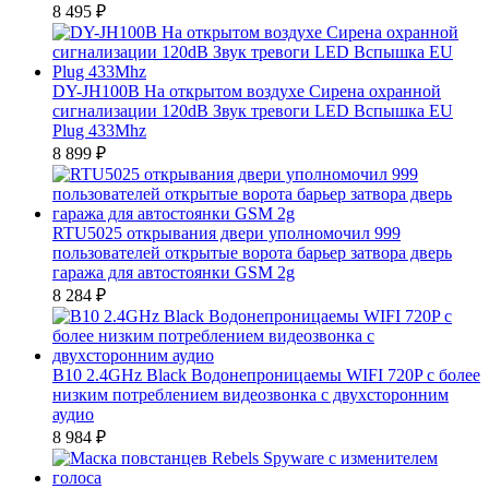
8 495
₽
DY-JH100B На открытом воздухе Сирена охранной
сигнализации 120dB Звук тревоги LED Вспышка EU
Plug 433Mhz
8 899
₽
RTU5025 открывания двери уполномочил 999
пользователей открытые ворота барьер затвора дверь
гаража для автостоянки GSM 2g
8 284
₽
B10 2.4GHz Black Водонепроницаемы WIFI 720P с более
низким потреблением видеозвонка с двухсторонним
аудио
8 984
₽