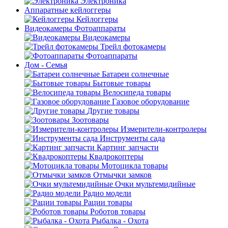
Электроника
Аппаратные кейлоггеры
Кейлоггеры
Видеокамеры Фотоаппараты
Видеокамеры
Трейл фотокамеры
Фотоаппараты
Дом - Семья
Батареи солнечные
Бытовые товары
Велосипеда товары
Газовое оборудование
Другие товары
Зоотовары
Измерители-контролеры
Инструменты сада
Картинг запчасти
Квадрокоптеры
Мотоцикла товары
Отмычки замков
Очки мультемидийные
Радио модели
Рации товары
Роботов товары
Рыбалка - Охота