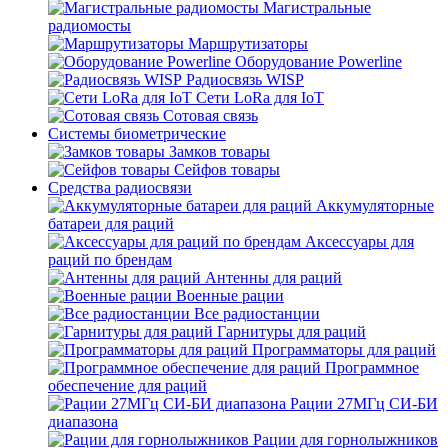
Магистральные
радиомосты
Маршрутизаторы
Оборудование Powerline
Радиосвязь WISP
Сети LoRa для IoT
Сотовая связь
Системы биометрические
Замков товары
Сейфов товары
Средства радиосвязи
Аккумуляторные
батареи для раций
Аксессуары для
раций по брендам
Антенны для раций
Военные рации
Все радиостанции
Гарнитуры для раций
Программаторы для раций
Программное
обеспечение для раций
Рации 27МГц СИ-БИ
диапазона
Рации для горнолыжников