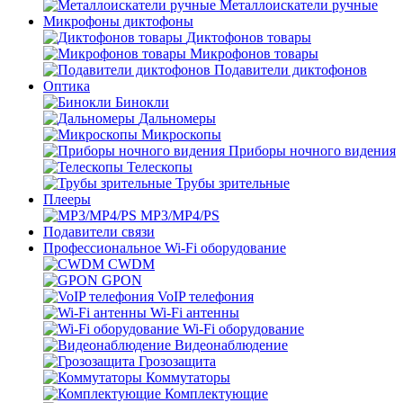
Металлоискатели ручные
Микрофоны диктофоны
Диктофонов товары
Микрофонов товары
Подавители диктофонов
Оптика
Бинокли
Дальномеры
Микроскопы
Приборы ночного видения
Телескопы
Трубы зрительные
Плееры
MP3/MP4/PS
Подавители связи
Профессиональное Wi-Fi оборудование
CWDM
GPON
VoIP телефония
Wi-Fi антенны
Wi-Fi оборудование
Видеонаблюдение
Грозозащита
Коммутаторы
Комплектующие