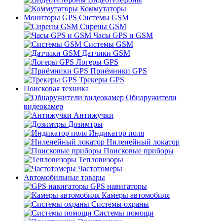
Коммутаторы
Мониторы GPS Системы GSM
Сирены GSM
Часы GPS и GSM
Системы GSM
Датчики GSM
Логеры GPS
Приёмники GPS
Трекеры GPS
Поисковая техника
Обнаружители
видеокамер
Антижучки
Дозимтры
Индикатор поля
Ниленейный локатор
Поисковые приборы
Тепловизоры
Частотомеры
Автомобильные товары
GPS навигаторы
Камеры автомобиля
Системы охраны
Системы помощи