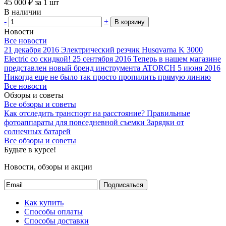
45 000
₽
за 1 шт
В наличии
-
+
В корзину
Новости
Все новости
21 декабря 2016
Электрический резчик Husqvarna K 3000
Electric со скидкой!
25 сентября 2016
Теперь в нашем магазине
представлен новый бренд инструмента ATORCH
5 июня 2016
Никогда еще не было так просто пропилить прямую линию
Все новости
Обзоры и советы
Все обзоры и советы
Как отследить транспорт на расстояние?
Правильные
фотоаппараты для повседневной съемки
Зарядки от
солнечных батарей
Все обзоры и советы
Будьте в курсе!
Новости, обзоры и акции
Подписаться
Как купить
Способы оплаты
Способы доставки