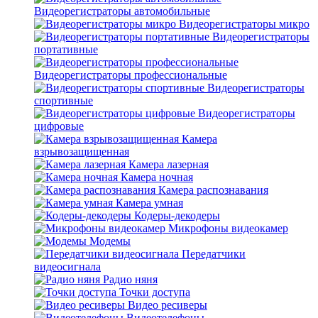
Видеорегистраторы автомобильные
Видеорегистраторы микро
Видеорегистраторы
портативные
Видеорегистраторы профессиональные
Видеорегистраторы
спортивные
Видеорегистраторы
цифровые
Камера
взрывозащищенная
Камера лазерная
Камера ночная
Камера распознавания
Камера умная
Кодеры-декодеры
Микрофоны видеокамер
Модемы
Передатчики
видеосигнала
Радио няня
Точки доступа
Видео ресиверы
Видеотелефоны