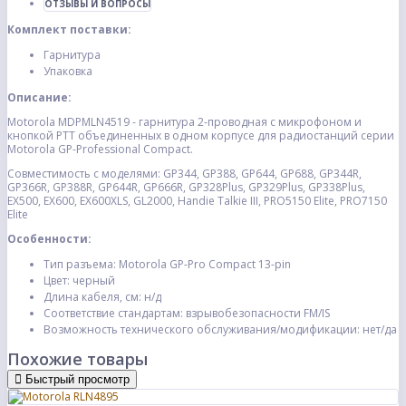
ОТЗЫВЫ И ВОПРОСЫ
Комплект поставки:
Гарнитура
Упаковка
Описание:
Motorola MDPMLN4519 - гарнитура 2-проводная с микрофоном и
кнопкой PTT объединенных в одном корпусе для радиостанций серии
Motorola GP-Professional Compact.
Совместимость с моделями: GP344, GP388, GP644, GP688, GP344R,
GP366R, GP388R, GP644R, GP666R, GP328Plus, GP329Plus, GP338Plus,
EX500, EX600, EX600XLS, GL2000, Handie Talkie III, PRO5150 Elite, PRO7150
Elite
Особенности:
Тип разъема: Motorola GP-Pro Compact 13-pin
Цвет: черный
Длина кабеля, см: н/д
Соответствие стандартам: взрывобезопасности FM/IS
Возможность технического обслуживания/модификации: нет/да
Похожие товары
Быстрый просмотр