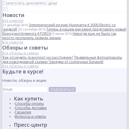
ЗАПРОСИТЬ ЦЕНУ
ЗАПРОС ЦЕНЫ
Новости
Все новости
Электрический резчик Husqvarna K 3000 Electric со
21 декабря 2016
скидкой!
Теперь в нашем магазине представлен новый
25 сентября 2016
бренд инструмента ATORCH
Никогда еще не было так
5 июня 2016
просто пропилить прямую линию
Все новости
Обзоры и советы
Все обзоры и советы
Как отследить транспорт на расстояние?
Правильные фотоаппараты
для повседневной съемки
Зарядки от солнечных батарей
Все обзоры и советы
Будьте в курсе!
Новости, обзоры и акции
ПОДПИСАТЬСЯ
Как купить
Способы оплаты
Способы доставки
Гарантия
Вопросы и ответы
Пресс-центр