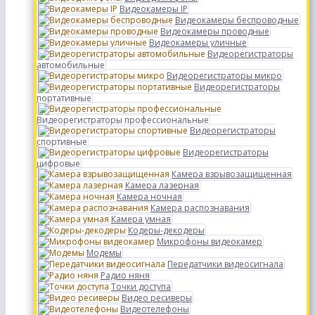
Видеокамеры IP
Видеокамеры беспроводные
Видеокамеры проводные
Видеокамеры уличные
Видеорегистраторы
автомобильные
Видеорегистраторы микро
Видеорегистраторы
портативные
Видеорегистраторы профессиональные
Видеорегистраторы
спортивные
Видеорегистраторы
цифровые
Камера взрывозащищенная
Камера лазерная
Камера ночная
Камера распознавания
Камера умная
Кодеры-декодеры
Микрофоны видеокамер
Модемы
Передатчики видеосигнала
Радио няня
Точки доступа
Видео ресиверы
Видеотелефоны