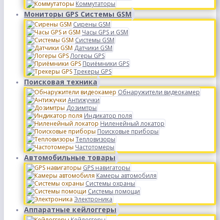
Коммутаторы
Мониторы GPS Системы GSM
Сирены GSM
Часы GPS и GSM
Системы GSM
Датчики GSM
Логеры GPS
Приёмники GPS
Трекеры GPS
Поисковая техника
Обнаружители видеокамер
Антижучки
Дозимтры
Индикатор поля
Ниленейный локатор
Поисковые приборы
Тепловизоры
Частотомеры
Автомобильные товары
GPS навигаторы
Камеры автомобиля
Системы охраны
Системы помощи
Электроника
Аппаратные кейлоггеры
Кейлоггеры