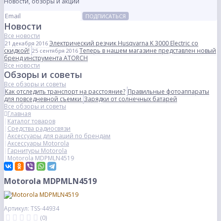
Новости, обзоры и акции
ПОДПИСАТЬСЯ
Новости
Все новости
Электрический резчик Husqvarna K 3000 Electric со
21 декабря 2016
скидкой!
Теперь в нашем магазине представлен новый
25 сентября 2016
бренд инструмента ATORCH
Все новости
Обзоры и советы
Все обзоры и советы
Как отследить транспорт на расстояние?
Правильные фотоаппараты
для повседневной съемки
Зарядки от солнечных батарей
Все обзоры и советы
Главная
Каталог товаров
Средства радиосвязи
Аксессуары для раций по брендам
Аксессуары Motorola
Гарнитуры Motorola
Motorola MDPMLN4519
Motorola MDPMLN4519
Артикул: TSS-44934
(0)