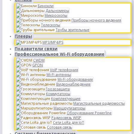
Бинокли
Дальномеры
Микроскопы
Приборы ночного видения
Телескопы
Трубы зрительные
Плееры
MP3/MP4/PS
Подавители связи
Профессиональное Wi-Fi оборудование
CWDM
GPON
VoIP телефония
Wi-Fi антенны
Wi-Fi оборудование
Видеонаблюдение
Грозозащита
Коммутаторы
Комплектующие
Магистральные радиомосты
Маршрутизаторы
Оборудование Powerline
Радиосвязь WISP
Сети LoRa для IoT
Сотовая связь
Системы биометрические