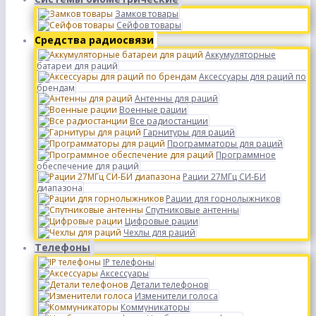
Замков товары
Сейфов товары
Средства радиосвязи
Аккумуляторные
батареи для раций
Аксессуары для раций по
брендам
Антенны для раций
Военные рации
Все радиостанции
Гарнитуры для раций
Программаторы для раций
Программное
обеспечение для раций
Рации 27МГц СИ-БИ
диапазона
Рации для горнолыжников
Спутниковые антенны
Цифровые рации
Чехлы для раций
Телефоны
IP телефоны
Аксессуары
Детали телефонов
Изменители голоса
Коммуникаторы