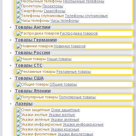
Необычные телефоны
Проекторы
Смартфоны
Телефоны спутниковые
Часы телефоны
Товары Англии
Распродажа товаров
Товары Германии
Новинки товаров
Товары России
Наши товары
Товары СТС
Рекламные товары
Товары США
Общие товары
Товары Японии
Популярные товары
Лазеры
Очки защитные
Указки желтые
Указки зелёные
Указки инфракрасные
Указки красные
Указки фиолетовые