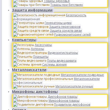
Товары здоровья
Товары при бетствиях
Защита информации
Безопасность
информационная
Генераторы шума
Защита переговоров
Защита средств связи
Радиомониторинг сетей
Компьютеры
Аксессуары
Антенны
Видеорегистраторы
Планшеты
Платы видеозахвата
Системы зрения
Металлоискатели
Металлоискатели подводные
Металлоискатели
профессиональные
Металлоискатели ручные
Микрофоны диктофоны
Диктофонов товары
Микрофонов товары
Подавители диктофонов
Оптика