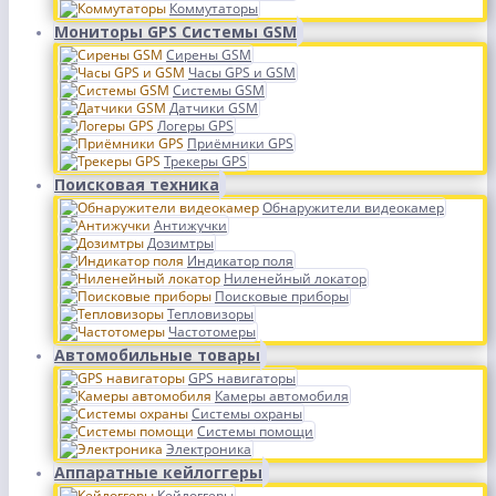
Коммутаторы
Мониторы GPS Системы GSM
Сирены GSM
Часы GPS и GSM
Системы GSM
Датчики GSM
Логеры GPS
Приёмники GPS
Трекеры GPS
Поисковая техника
Обнаружители видеокамер
Антижучки
Дозимтры
Индикатор поля
Ниленейный локатор
Поисковые приборы
Тепловизоры
Частотомеры
Автомобильные товары
GPS навигаторы
Камеры автомобиля
Системы охраны
Системы помощи
Электроника
Аппаратные кейлоггеры
Кейлоггеры