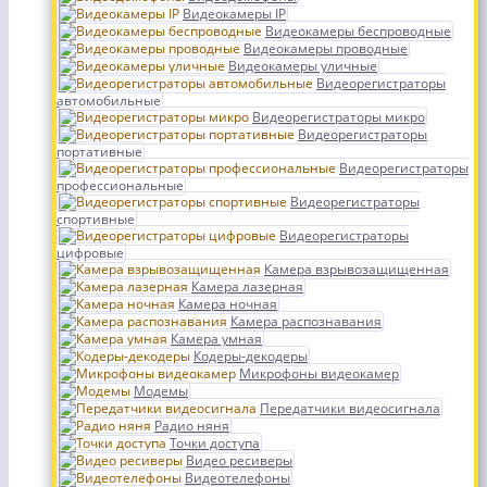
Видеокамеры IP
Видеокамеры беспроводные
Видеокамеры проводные
Видеокамеры уличные
Видеорегистраторы
автомобильные
Видеорегистраторы микро
Видеорегистраторы
портативные
Видеорегистраторы
профессиональные
Видеорегистраторы
спортивные
Видеорегистраторы
цифровые
Камера взрывозащищенная
Камера лазерная
Камера ночная
Камера распознавания
Камера умная
Кодеры-декодеры
Микрофоны видеокамер
Модемы
Передатчики видеосигнала
Радио няня
Точки доступа
Видео ресиверы
Видеотелефоны