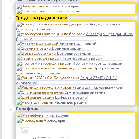
Замков товары
Сейфов товары
Средства радиосвязи
Аккумуляторные
батареи для раций
Аксессуары для раций по
брендам
Антенны для раций
Военные рации
Все радиостанции
Гарнитуры для раций
Программаторы для раций
Программное
обеспечение для раций
Рации 27МГц СИ-БИ
диапазона
Рации для горнолыжников
Спутниковые антенны
Цифровые рации
Чехлы для раций
Телефоны
IP телефоны
Аксессуары
Детали телефонов