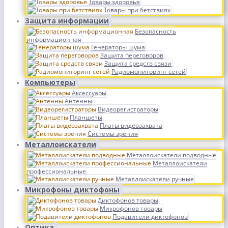
Товары здоровья
Товары при бетствиях
Защита информации
Безопасность
информационная
Генераторы шума
Защита переговоров
Защита средств связи
Радиомониторинг сетей
Компьютеры
Аксессуары
Антенны
Видеорегистраторы
Планшеты
Платы видеозахвата
Системы зрения
Металлоискатели
Металлоискатели подводные
Металлоискатели
профессиональные
Металлоискатели ручные
Микрофоны диктофоны
Диктофонов товары
Микрофонов товары
Подавители диктофонов
Оптика