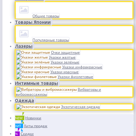
Общие товары
Товары Японии
Популярные товары
Лазеры
Очки защитные
Указки желтые
Указки зелёные
Указки инфракрасные
Указки красные
Указки фиолетовые
Интимные товары
Вибраторы и
вибромассажеры
Одежда
Экзотическая одежда
Новинки
NEW
Хиты продаж
ХИТ
Скидки
%