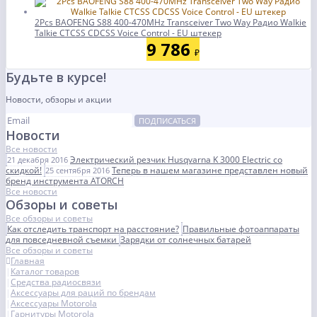
2Pcs BAOFENG S88 400-470MHz Transceiver Two Way Радио Walkie
Talkie CTCSS CDCSS Voice Control - EU штекер
9 786
₽
Будьте в курсе!
Новости, обзоры и акции
ПОДПИСАТЬСЯ
Новости
Все новости
Электрический резчик Husqvarna K 3000 Electric со
21 декабря 2016
скидкой!
Теперь в нашем магазине представлен новый
25 сентября 2016
бренд инструмента ATORCH
Все новости
Обзоры и советы
Все обзоры и советы
Как отследить транспорт на расстояние?
Правильные фотоаппараты
для повседневной съемки
Зарядки от солнечных батарей
Все обзоры и советы
Главная
Каталог товаров
Средства радиосвязи
Аксессуары для раций по брендам
Аксессуары Motorola
Гарнитуры Motorola