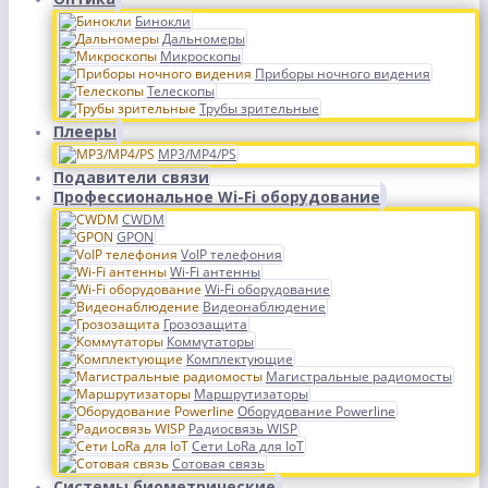
Бинокли
Дальномеры
Микроскопы
Приборы ночного видения
Телескопы
Трубы зрительные
Плееры
MP3/MP4/PS
Подавители связи
Профессиональное Wi-Fi оборудование
CWDM
GPON
VoIP телефония
Wi-Fi антенны
Wi-Fi оборудование
Видеонаблюдение
Грозозащита
Коммутаторы
Комплектующие
Магистральные радиомосты
Маршрутизаторы
Оборудование Powerline
Радиосвязь WISP
Сети LoRa для IoT
Сотовая связь
Системы биометрические