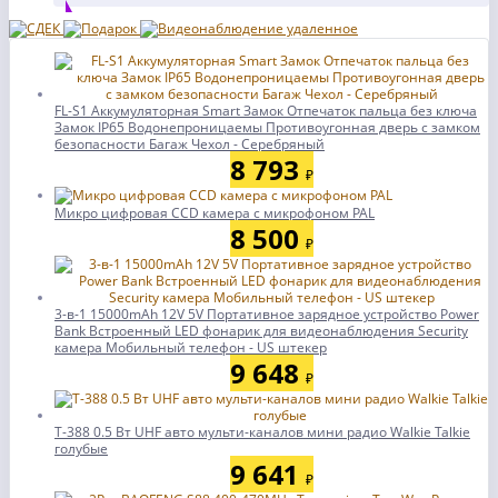
FL-S1 Аккумуляторная Smart Замок Отпечаток пальца без ключа
Замок IP65 Водонепроницаемы Противоугонная дверь с замком
безопасности Багаж Чехол - Серебряный
8 793
₽
Микро цифровая CCD камера с микрофоном PAL
8 500
₽
3-в-1 15000mAh 12V 5V Портативное зарядное устройство Power
Bank Встроенный LED фонарик для видеонаблюдения Security
камера Мобильный телефон - US штекер
9 648
₽
T-388 0.5 Вт UHF авто мульти-каналов мини радио Walkie Talkie
голубые
9 641
₽