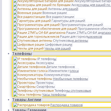
Аккумуляторные батар
Аксессуары для раций по
Антенны для раций
Военные рации
Все радиостанции
Гарнитуры для раций
Программаторы для раций
Программное обеспе
Рации 27МГц СИ-БИ диапазо
Рации для горнолыжников
Спутниковые антенны
Цифровые рации
Чехлы для раций
Телефоны
IP телефоны
Аксессуары
Детали телефонов
Изменители голоса
Коммуникаторы
Необычные телефоны
Проекторы
Смартфоны
Телефоны спутниковые
Часы телефоны
Товары Англии
Распродажа товаров
Товары Германии