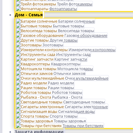
Трейл фотокамеры
Фотоаппараты
Дом - Семья
Батареи солнечные
Бытовые товары
Велосипеда товары
Газовое оборудование
Другие товары
Зоотовары
Измерители-контролеры
Инструменты сада
Картинг запчасти
Квадрокоптеры
Мотоцикла товары
Отмычки замков
Очки мультемидийные
Радио модели
Рации товары
Роботов товары
Рыбалка - Охота
Светодиодные товары
Сигареты электронные
Сигнализация воды
Спорта товары
Товары здоровья
Товары при бетствиях
Защита информации