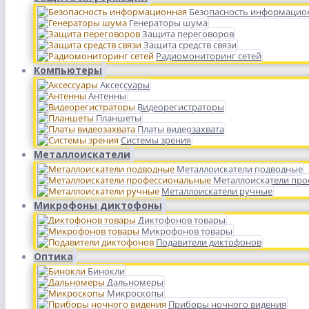
Безопасность информацио
Генераторы шума
Защита переговоров
Защита средств связи
Радиомониторинг сетей
Компьютеры
Аксессуары
Антенны
Видеорегистраторы
Планшеты
Платы видеозахвата
Системы зрения
Металлоискатели
Металлоискатели подводные
Металлоискатели пр
Металлоискатели ручные
Микрофоны диктофоны
Диктофонов товары
Микрофонов товары
Подавители диктофонов
Оптика
Бинокли
Дальномеры
Микроскопы
Приборы ночного видения