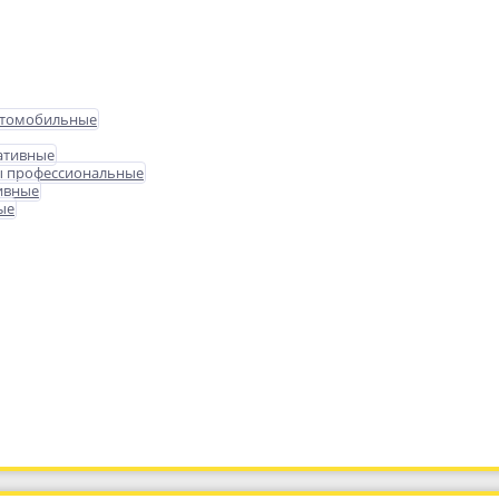
втомобильные
ативные
ы профессиональные
ивные
ые