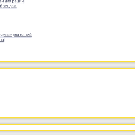
еи для раций
 брендам
чение для раций
на