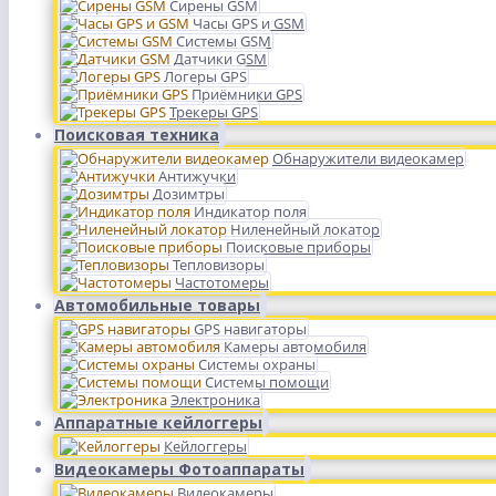
Сирены GSM
Часы GPS и GSM
Системы GSM
Датчики GSM
Логеры GPS
Приёмники GPS
Трекеры GPS
Поисковая техника
Обнаружители видеокамер
Антижучки
Дозимтры
Индикатор поля
Ниленейный локатор
Поисковые приборы
Тепловизоры
Частотомеры
Автомобильные товары
GPS навигаторы
Камеры автомобиля
Системы охраны
Системы помощи
Электроника
Аппаратные кейлоггеры
Кейлоггеры
Видеокамеры Фотоаппараты
Видеокамеры