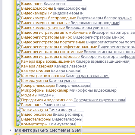
Видео няня
Видеодомофоны
Видеокамеры IP
Видеокамеры беспроводные
Видеокамеры проводные
Видеокамеры уличные
Видеорегистраторы а
Видеорегистраторы микро
Видеорегистраторы порт
Видеорегистратор
Видеорегистраторы спорт
Видеорегистраторы цифров
Камера взрывозащищенная
Камера лазерная
Камера ночная
Камера распознавания
Камера умная
Кодеры-декодеры
Микрофоны видеокамер
Модемы
Передатчики видеосигнала
Радио няня
Точки доступа
Видео ресиверы
Видеотелефоны
Коммутаторы
Мониторы GPS Системы GSM