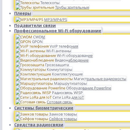
Телескопы
Трубы зрительные
Плееры
MP3/MP4/PS
Подавители связи
Профессиональное Wi-Fi оборудование
CWDM
GPON
VoIP телефония
Wi-Fi антенны
Wi-Fi оборудование
Видеонаблюдение
Грозозащита
Коммутаторы
Комплектующие
Магистральные радиомосты
Маршрутизаторы
Оборудование Powerline
Радиосвязь WISP
Сети LoRa для IoT
Сотовая связь
Системы биометрические
Замков товары
Сейфов товары
Средства радиосвязи