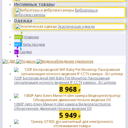
Интимные товары
Вибраторы и
вибромассажеры
Одежда
Экзотическая одежда
Новинки
NEW
Хиты продаж
ХИТ
Скидки
%
720P Беспроводной Wifi Baby Pet Монитор Панорамная
сигнализация ночного видения IP CCTV камера - EU штекер
8 968
₽
1080P Авто Ключ Мини H iden камера Видеорегистратор
Обнаружение движения Ночное видение DV
5 949
₽