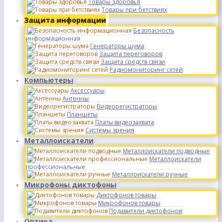
Товары здоровья
Товары при бетствиях
Защита информации
Безопасность
информационная
Генераторы шума
Защита переговоров
Защита средств связи
Радиомониторинг сетей
Компьютеры
Аксессуары
Антенны
Видеорегистраторы
Планшеты
Платы видеозахвата
Системы зрения
Металлоискатели
Металлоискатели подводные
Металлоискатели
профессиональные
Металлоискатели ручные
Микрофоны диктофоны
Диктофонов товары
Микрофонов товары
Подавители диктофонов
Оптика