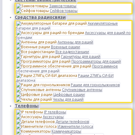
Замков товары
Сейфов товары
Средства радиосвязи
Аккумуляторные
батареи для раций
Аксессуары для раций по
брендам
Антенны для раций
Военные рации
Все радиостанции
Гарнитуры для раций
Программаторы для раций
Программное
обеспечение для раций
Рации 27МГц СИ-БИ
диапазона
Рации для горнолыжников
Спутниковые антенны
Цифровые рации
Чехлы для раций
Телефоны
IP телефоны
Аксессуары
Детали телефонов
Изменители голоса
Коммуникаторы