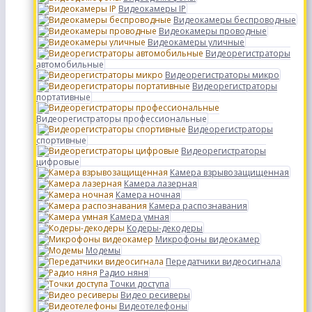
Видеокамеры IP
Видеокамеры беспроводные
Видеокамеры проводные
Видеокамеры уличные
Видеорегистраторы
автомобильные
Видеорегистраторы микро
Видеорегистраторы
портативные
Видеорегистраторы профессиональные
Видеорегистраторы
спортивные
Видеорегистраторы
цифровые
Камера взрывозащищенная
Камера лазерная
Камера ночная
Камера распознавания
Камера умная
Кодеры-декодеры
Микрофоны видеокамер
Модемы
Передатчики видеосигнала
Радио няня
Точки доступа
Видео ресиверы
Видеотелефоны