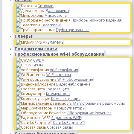
Бинокли
Дальномеры
Микроскопы
Приборы ночного видения
Телескопы
Трубы зрительные
Плееры
MP3/MP4/PS
Подавители связи
Профессиональное Wi-Fi оборудование
CWDM
GPON
VoIP телефония
Wi-Fi антенны
Wi-Fi оборудование
Видеонаблюдение
Грозозащита
Коммутаторы
Комплектующие
Магистральные радиомосты
Маршрутизаторы
Оборудование Powerline
Радиосвязь WISP
Сети LoRa для IoT
Сотовая связь
Системы биометрические