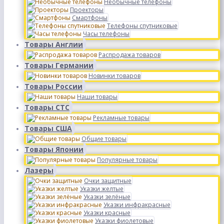
Необычные телефоны
Проекторы
Смартфоны
Телефоны спутниковые
Часы телефоны
Товары Англии
Распродажа товаров
Товары Германии
Новинки товаров
Товары России
Наши товары
Товары СТС
Рекламные товары
Товары США
Общие товары
Товары Японии
Популярные товары
Лазеры
Очки защитные
Указки желтые
Указки зелёные
Указки инфракрасные
Указки красные
Указки фиолетовые