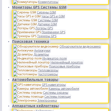
Коммутаторы
Мониторы GPS Системы GSM
Сирены GSM
Часы GPS и GSM
Системы GSM
Датчики GSM
Логеры GPS
Приёмники GPS
Трекеры GPS
Поисковая техника
Обнаружители видеокамер
Антижучки
Дозимтры
Индикатор поля
Ниленейный локатор
Поисковые приборы
Тепловизоры
Частотомеры
Автомобильные товары
GPS навигаторы
Камеры автомобиля
Системы охраны
Системы помощи
Электроника
Аппаратные кейлоггеры
Кейлоггеры