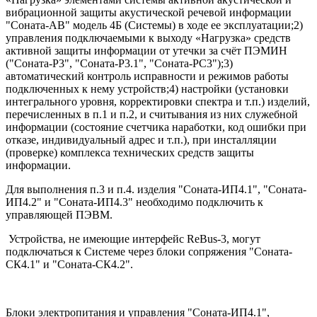
вибрационной защиты акустической речевой информации
"Соната-АВ" модель 4Б (Системы) в ходе ее эксплуатации;2)
управления подключаемыми к выходу «Нагрузка» средств
активной защиты информации от утечки за счёт ПЭМИН
("Соната-Р3", "Соната-Р3.1", "Соната-РС3");3)
автоматический контроль исправности и режимов работы
подключенных к нему устройств;4) настройки (установки
интегрального уровня, корректировки спектра и т.п.) изделий,
перечисленных в п.1 и п.2, и считывания из них служебной
информации (состояние счетчика наработки, код ошибки при
отказе, индивидуальный адрес и т.п.), при инсталляции
(проверке) комплекса технических средств защиты
информации.
Для выполнения п.3 и п.4. изделия "Соната-ИП4.1", "Соната-
ИП4.2" и "Соната-ИП4.3" необходимо подключить к
управляющей ПЭВМ.
Устройства, не имеющие интерфейс ReBus-3, могут
подключаться к Системе через блоки сопряжения "Соната-
СК4.1" и "Соната-СК4.2".
Блоки электропитания и управления "Соната-ИП4.1",