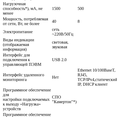
Нагрузочная
способность*), мА, не
1500
500
менее
Мощность, потребляемая
40
8
от сети, Вт, не более
сеть
Электропитание
~220В/50Гц
Виды индикации
световая,
(отображаемая
звуковая
информация)
Интерфейс для
подключения к
USB 2.0
управляющей ПЭВМ
Ethernet 10/100BaseT,
Интерфейс удаленного
RJ45,
Нет
мониторинга
TCP/IPv4,статически
IP, DHCP клиент
Программное обеспечение
для
СПО
настройки подключаемых
"Камертон"*)
к выходу «Нагрузка»
устройств
Программное обеспечение