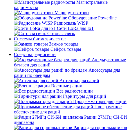
Магистральные
радиомосты
Маршрутизаторы
Оборудование Powerline
Радиосвязь WISP
Сети LoRa для IoT
Сотовая связь
Системы биометрические
Замков товары
Сейфов товары
Средства радиосвязи
Аккумуляторные
батареи для раций
Аксессуары для
раций по брендам
Антенны для раций
Военные рации
Все радиостанции
Гарнитуры для раций
Программаторы для раций
Программное
обеспечение для раций
Рации 27МГц СИ-БИ
диапазона
Рации для горнолыжников