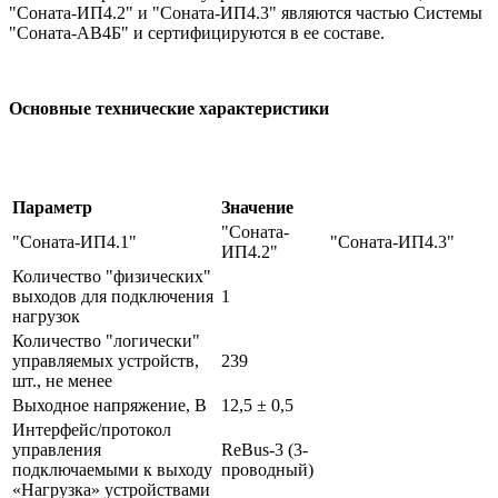
"Соната-ИП4.2" и "Соната-ИП4.3" являются частью Системы
"Соната-АВ4Б" и сертифицируются в ее составе.
Основные технические характеристики
Параметр
Значение
"Соната-
"Соната-ИП4.1"
"Соната-ИП4.3"
ИП4.2"
Количество "физических"
выходов для подключения
1
нагрузок
Количество "логически"
управляемых устройств,
239
шт., не менее
Выходное напряжение, В
12,5 ± 0,5
Интерфейс/протокол
управления
ReBus-3 (3-
подключаемыми к выходу
проводный)
«Нагрузка» устройствами