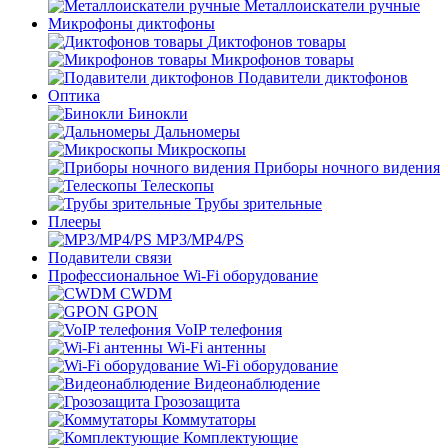
Металлоискатели ручные
Микрофоны диктофоны
Диктофонов товары
Микрофонов товары
Подавители диктофонов
Оптика
Бинокли
Дальномеры
Микроскопы
Приборы ночного видения
Телескопы
Трубы зрительные
Плееры
MP3/MP4/PS
Подавители связи
Профессиональное Wi-Fi оборудование
CWDM
GPON
VoIP телефония
Wi-Fi антенны
Wi-Fi оборудование
Видеонаблюдение
Грозозащита
Коммутаторы
Комплектующие