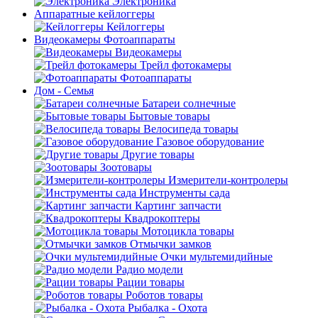
Электроника
Аппаратные кейлоггеры
Кейлоггеры
Видеокамеры Фотоаппараты
Видеокамеры
Трейл фотокамеры
Фотоаппараты
Дом - Семья
Батареи солнечные
Бытовые товары
Велосипеда товары
Газовое оборудование
Другие товары
Зоотовары
Измерители-контролеры
Инструменты сада
Картинг запчасти
Квадрокоптеры
Мотоцикла товары
Отмычки замков
Очки мультемидийные
Радио модели
Рации товары
Роботов товары
Рыбалка - Охота