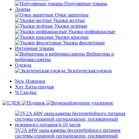
Популярные товары
Лазеры
Очки защитные
Указки желтые
Указки зелёные
Указки инфракрасные
Указки красные
Указки фиолетовые
Интимные товары
Вибраторы и
вибромассажеры
Одежда
Экзотическая одежда
New
Новинки
Хит
Хиты продаж
%
Скидки
5V2A 44W окна камеры бесперебойного питания
системы охранной сигнализации, посвященный