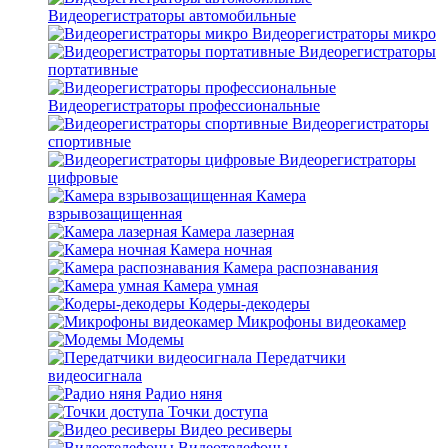
Видеорегистраторы автомобильные
Видеорегистраторы микро
Видеорегистраторы
портативные
Видеорегистраторы профессиональные
Видеорегистраторы
спортивные
Видеорегистраторы
цифровые
Камера
взрывозащищенная
Камера лазерная
Камера ночная
Камера распознавания
Камера умная
Кодеры-декодеры
Микрофоны видеокамер
Модемы
Передатчики
видеосигнала
Радио няня
Точки доступа
Видео ресиверы
Видеотелефоны