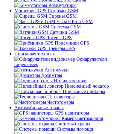
Коммутаторы
Мониторы GPS Системы GSM
Сирены GSM
Часы GPS и GSM
Системы GSM
Датчики GSM
Логеры GPS
Приёмники GPS
Трекеры GPS
Поисковая техника
Обнаружители
видеокамер
Антижучки
Дозимтры
Индикатор поля
Ниленейный локатор
Поисковые приборы
Тепловизоры
Частотомеры
Автомобильные товары
GPS навигаторы
Камеры автомобиля
Системы охраны
Системы помощи