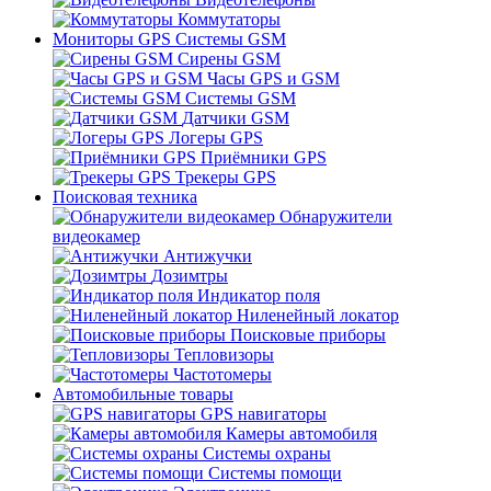
Коммутаторы
Мониторы GPS Системы GSM
Сирены GSM
Часы GPS и GSM
Системы GSM
Датчики GSM
Логеры GPS
Приёмники GPS
Трекеры GPS
Поисковая техника
Обнаружители
видеокамер
Антижучки
Дозимтры
Индикатор поля
Ниленейный локатор
Поисковые приборы
Тепловизоры
Частотомеры
Автомобильные товары
GPS навигаторы
Камеры автомобиля
Системы охраны
Системы помощи