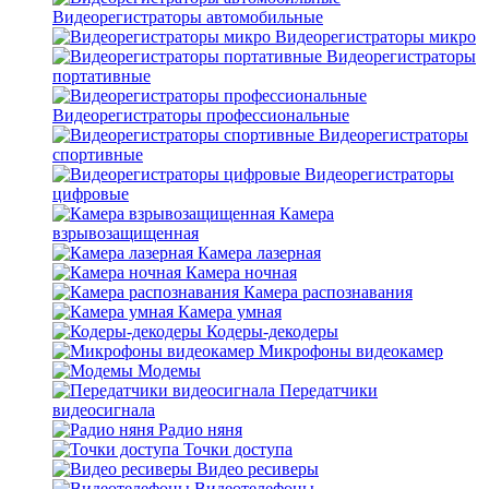
Видеорегистраторы автомобильные
Видеорегистраторы микро
Видеорегистраторы
портативные
Видеорегистраторы профессиональные
Видеорегистраторы
спортивные
Видеорегистраторы
цифровые
Камера
взрывозащищенная
Камера лазерная
Камера ночная
Камера распознавания
Камера умная
Кодеры-декодеры
Микрофоны видеокамер
Модемы
Передатчики
видеосигнала
Радио няня
Точки доступа
Видео ресиверы
Видеотелефоны