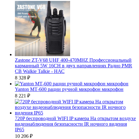
Zastone ZT-V68 UHF 400-470MHZ Профессиональный
карманный 5W 16CH в двух направлениях Радио PMR
CB Walkie Talkie - НАС
8 328
₽
Yanton МТ-600 рации ручной микрофон микрофон
8 221
₽
720P беспроводной WIFI IP камера На открытом воздухе
видеонаблюдения безопасности IR ночного видения
IP65
10 206
₽