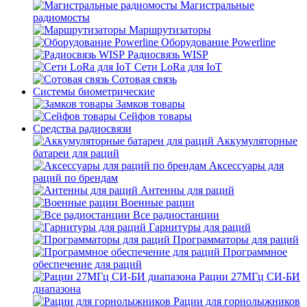
Магистральные
радиомосты
Маршрутизаторы
Оборудование Powerline
Радиосвязь WISP
Сети LoRa для IoT
Сотовая связь
Системы биометрические
Замков товары
Сейфов товары
Средства радиосвязи
Аккумуляторные
батареи для раций
Аксессуары для
раций по брендам
Антенны для раций
Военные рации
Все радиостанции
Гарнитуры для раций
Программаторы для раций
Программное
обеспечение для раций
Рации 27МГц СИ-БИ
диапазона
Рации для горнолыжников