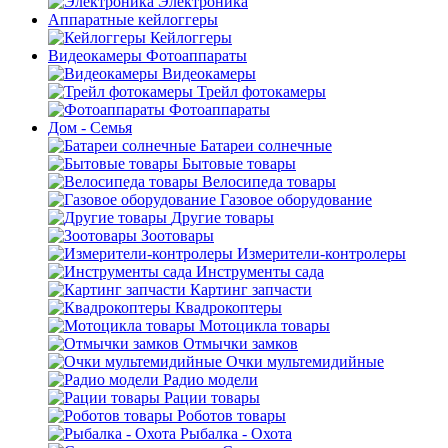
Электроника
Аппаратные кейлоггеры
Кейлоггеры
Видеокамеры Фотоаппараты
Видеокамеры
Трейл фотокамеры
Фотоаппараты
Дом - Семья
Батареи солнечные
Бытовые товары
Велосипеда товары
Газовое оборудование
Другие товары
Зоотовары
Измерители-контролеры
Инструменты сада
Картинг запчасти
Квадрокоптеры
Мотоцикла товары
Отмычки замков
Очки мультемидийные
Радио модели
Рации товары
Роботов товары
Рыбалка - Охота