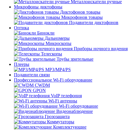
Металлоискатели ручные
Микрофоны диктофоны
Диктофонов товары
Микрофонов товары
Подавители диктофонов
Оптика
Бинокли
Дальномеры
Микроскопы
Приборы ночного видения
Телескопы
Трубы зрительные
Плееры
MP3/MP4/PS
Подавители связи
Профессиональное Wi-Fi оборудование
CWDM
GPON
VoIP телефония
Wi-Fi антенны
Wi-Fi оборудование
Видеонаблюдение
Грозозащита
Коммутаторы
Комплектующие