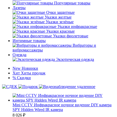
Популярные товары
Лазеры
Очки защитные
Указки желтые
Указки зелёные
Указки инфракрасные
Указки красные
Указки фиолетовые
Интимные товары
Вибраторы и
вибромассажеры
Одежда
Экзотическая одежда
New
Новинки
Хит
Хиты продаж
%
Скидки
Mini CCTV Инфракрасное ночное видение DIY камера
SPY Hidden Wired IR камера
8 026
₽