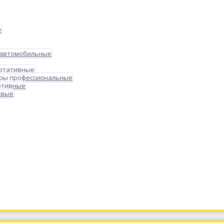
е
 автомобильные
ортативные
ры профессиональные
ртивные
овые