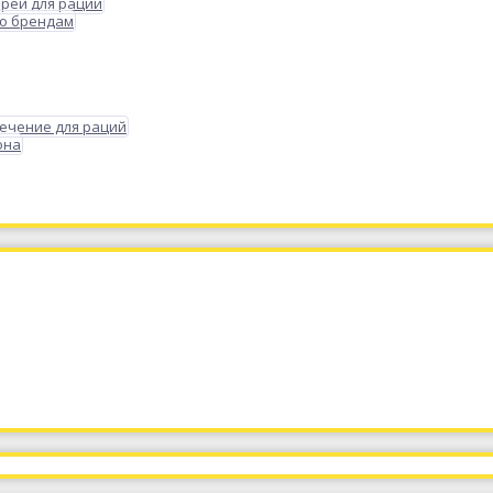
реи для раций
по брендам
ечение для раций
она