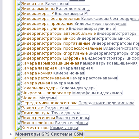
Видео няня
Видеодомофоны
Видеокамеры IP
Видеокамеры беспроводны
Видеокамеры проводные
Видеокамеры уличные
Видеорегистраторы
Видеорегистраторы микро
Видеорегистраторы п
Видеорегистрато
Видеорегистраторы спо
Видеорегистраторы цифр
Камера взрывозащищенная
Камера лазерная
Камера ночная
Камера распознавания
Камера умная
Кодеры-декодеры
Микрофоны видеокамер
Модемы
Передатчики видеосигнала
Радио няня
Точки доступа
Видео ресиверы
Видеотелефоны
Коммутаторы
Мониторы GPS Системы GSM