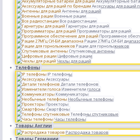
Аккумуляторные бата
Аксессуары для раций 
Антенны для раций
Военные рации
Все радиостанции
Гарнитуры для раций
Программаторы для раций
Программное обесп
Рации 27МГц СИ-БИ диапаз
Рации для горнолыжников
Спутниковые антенны
Цифровые рации
Чехлы для раций
Телефоны
IP телефоны
Аксессуары
Детали телефонов
Изменители голоса
Коммуникаторы
Необычные телефоны
Проекторы
Смартфоны
Телефоны спутниковые
Часы телефоны
Товары Англии
Распродажа товаров
Товары Германии