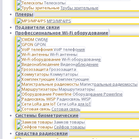
Телескопы
Трубы зрительные
Плееры
MP3/MP4/PS
Подавители связи
Профессиональное Wi-Fi оборудование
CWDM
GPON
VoIP телефония
Wi-Fi антенны
Wi-Fi оборудование
Видеонаблюдение
Грозозащита
Коммутаторы
Комплектующие
Магистральные радиомосты
Маршрутизаторы
Оборудование Powerline
Радиосвязь WISP
Сети LoRa для IoT
Сотовая связь
Системы биометрические
Замков товары
Сейфов товары
Средства радиосвязи