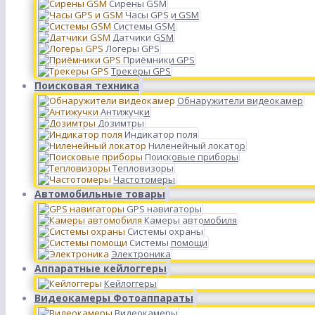
Сирены GSM
Часы GPS и GSM
Системы GSM
Датчики GSM
Логеры GPS
Приёмники GPS
Трекеры GPS
Поисковая техника
Обнаружители видеокамер
Антижучки
Дозимтры
Индикатор поля
Ниленейный локатор
Поисковые приборы
Тепловизоры
Частотомеры
Автомобильные товары
GPS навигаторы
Камеры автомобиля
Системы охраны
Системы помощи
Электроника
Аппаратные кейлоггеры
Кейлоггеры
Видеокамеры Фотоаппараты
Видеокамеры