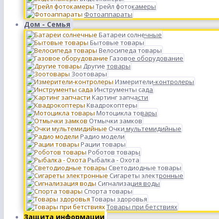
Трейл фотокамеры
Фотоаппараты
Дом - Семья
Батареи солнечные
Бытовые товары
Велосипеда товары
Газовое оборудование
Другие товары
Зоотовары
Измерители-контролеры
Инструменты сада
Картинг запчасти
Квадрокоптеры
Мотоцикла товары
Отмычки замков
Очки мультемидийные
Радио модели
Рации товары
Роботов товары
Рыбалка - Охота
Светодиодные товары
Сигареты электронные
Сигнализация воды
Спорта товары
Товары здоровья
Товары при бетствиях
Защита информации