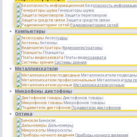
Безопасность информаци
Генераторы шума
Защита переговоров
Защита средств связи
Радиомониторинг сетей
Компьютеры
Аксессуары
Антенны
Видеорегистраторы
Планшеты
Платы видеозахвата
Системы зрения
Металлоискатели
Металлоискатели подводн
Металлоискатели п
Металлоискатели ручные
Микрофоны диктофоны
Диктофонов товары
Микрофонов товары
Подавители диктофонов
Оптика
Бинокли
Дальномеры
Микроскопы
Приборы ночного видения