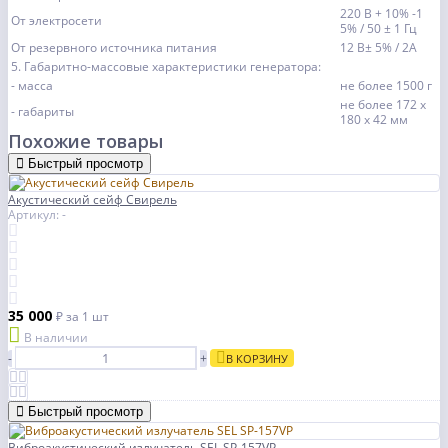
220 В + 10% -1
От электросети
5% / 50 ± 1 Гц
От резервного источника питания
12 В± 5% / 2А
5. Габаритно-массовые характеристики генератора:
- масса
не более 1500 г
не более 172 х
- габариты
180 х 42 мм
Похожие товары
Быстрый просмотр
Акустический сейф Свирель
Артикул: -
35 000
₽
за 1 шт
В наличии
-
+
В КОРЗИНУ
Быстрый просмотр
Виброакустический излучатель SEL SP-157VP