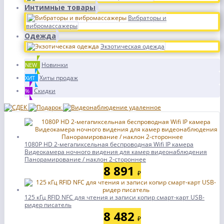
Интимные товары
Вибраторы и
вибромассажеры
Одежда
Экзотическая одежда
Новинки
NEW
Хиты продаж
ХИТ
Скидки
%
1080P HD 2-мегапиксельная беспроводная Wifi IP камера
Видеокамера ночного видения для камер видеонаблюдения
Панорамирование / наклон 2-стороннее
8 891
₽
125 кГц RFID NFC для чтения и записи копир смарт-карт USB-
ридер писатель
8 482
₽