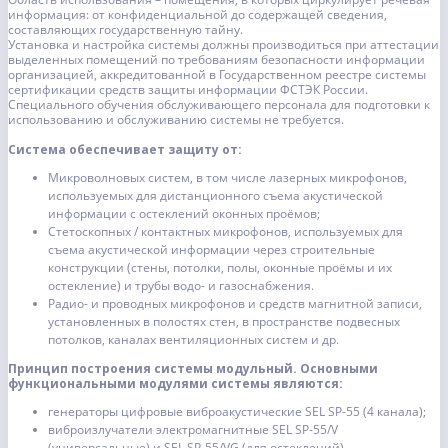
информация: от конфиденциальной до содержащей сведения,
составляющих государственную тайну.
Установка и настройка системы должны производиться при аттестации
выделенных помещений по требованиям безопасности информации
организацией, аккредитованной в Государственном реестре системы
сертификации средств защиты информации ФСТЭК России.
Специального обучения обслуживающего персонала для подготовки к
использованию и обслуживанию системы не требуется.
Система обеспечивает защиту от:
Микроволновых систем, в том числе лазерных микрофонов,
используемых для дистанционного съема акустической
информации с остеклений оконных проёмов;
Стетоскопных / контактных микрофонов, используемых для
съема акустической информации через строительные
конструкции (стены, потолки, полы, оконные проёмы и их
остекление) и трубы водо- и газоснабжения.
Радио- и проводных микрофонов и средств магнитной записи,
установленных в полостях стен, в пространстве подвесных
потолков, каналах вентиляционных систем и др.
Принцип построения системы модульный. Основными
функциональными модулями системы являются:
генераторы цифровые виброакустические SEL SP-55 (4 канала);
виброизлучатели электромагнитные SEL SP-55/V
(универсальные) и SEL SP-55/VG (для остеклений)