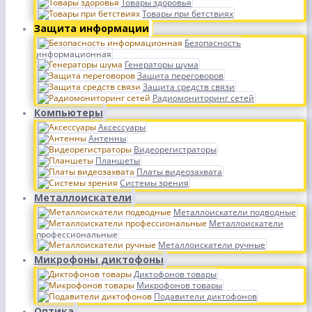
Товары здоровья
Товары при бетствиях
Защита информации
Безопасность
информационная
Генераторы шума
Защита переговоров
Защита средств связи
Радиомониторинг сетей
Компьютеры
Аксессуары
Антенны
Видеорегистраторы
Планшеты
Платы видеозахвата
Системы зрения
Металлоискатели
Металлоискатели подводные
Металлоискатели
профессиональные
Металлоискатели ручные
Микрофоны диктофоны
Диктофонов товары
Микрофонов товары
Подавители диктофонов
Оптика