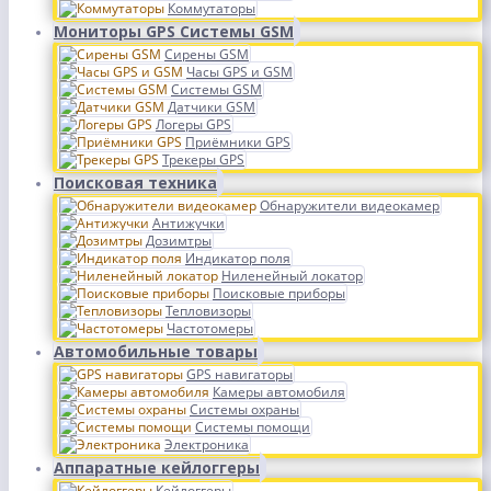
Коммутаторы
Мониторы GPS Системы GSM
Сирены GSM
Часы GPS и GSM
Системы GSM
Датчики GSM
Логеры GPS
Приёмники GPS
Трекеры GPS
Поисковая техника
Обнаружители видеокамер
Антижучки
Дозимтры
Индикатор поля
Ниленейный локатор
Поисковые приборы
Тепловизоры
Частотомеры
Автомобильные товары
GPS навигаторы
Камеры автомобиля
Системы охраны
Системы помощи
Электроника
Аппаратные кейлоггеры
Кейлоггеры