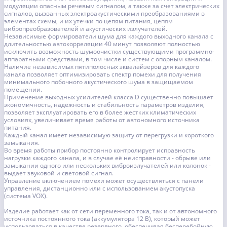
модуляции опасным речевым сигналом, а также за счет электрических
сигналов, вызванных электроакустическими преобразованиями в
элементах схемы, и их утечки по цепям питания, цепям
вибропреобразователей и акустических излучателей.
Независимые формирователи шума для каждого выходного канала с
длительностью автокорреляции 40 минут позволяют полностью
исключить возможность шумоочистки существующими программно-
аппаратными средствами, в том числе и систем с опорным каналом.
Наличие независимых пятиполосных эквалайзеров для каждого
канала позволяет оптимизировать спектр помехи для получения
минимального побочного акустического шума в защищаемом
помещении.
Применение выходных усилителей класса D существенно повышает
экономичность, надежность и стабильность параметров изделия,
позволяет эксплуатировать его в более жестких климатических
условиях, увеличивает время работы от автономного источника
питания.
Каждый канал имеет независимую защиту от перегрузки и короткого
замыкания.
Во время работы прибор постоянно контролирует исправность
нагрузки каждого канала, и в случае её неисправности - обрыве или
замыкании одного или нескольких виброизлучателей или колонок -
выдает звуковой и световой сигнал.
Управление включением помехи может осуществляться с панели
управления, дистанционно или с использованием акустопуска
(система VOX).
Изделие работает как от сети переменного тока, так и от автономного
источника постоянного тока (аккумулятора 12 В), который может
использоваться в качестве резервного, обеспечивая бесперебойную