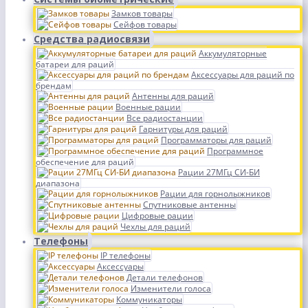
Замков товары
Сейфов товары
Средства радиосвязи
Аккумуляторные
батареи для раций
Аксессуары для раций по
брендам
Антенны для раций
Военные рации
Все радиостанции
Гарнитуры для раций
Программаторы для раций
Программное
обеспечение для раций
Рации 27МГц СИ-БИ
диапазона
Рации для горнолыжников
Спутниковые антенны
Цифровые рации
Чехлы для раций
Телефоны
IP телефоны
Аксессуары
Детали телефонов
Изменители голоса
Коммуникаторы