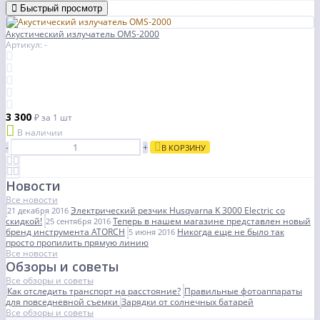
Быстрый просмотр
Акустический излучатель OMS-2000
Артикул: -
3 300
₽
за 1 шт
В наличии
-
+
В КОРЗИНУ
Новости
Все новости
Электрический резчик Husqvarna K 3000 Electric со
21 декабря 2016
скидкой!
Теперь в нашем магазине представлен новый
25 сентября 2016
бренд инструмента ATORCH
Никогда еще не было так
5 июня 2016
просто пропилить прямую линию
Все новости
Обзоры и советы
Все обзоры и советы
Как отследить транспорт на расстояние?
Правильные фотоаппараты
для повседневной съемки
Зарядки от солнечных батарей
Все обзоры и советы