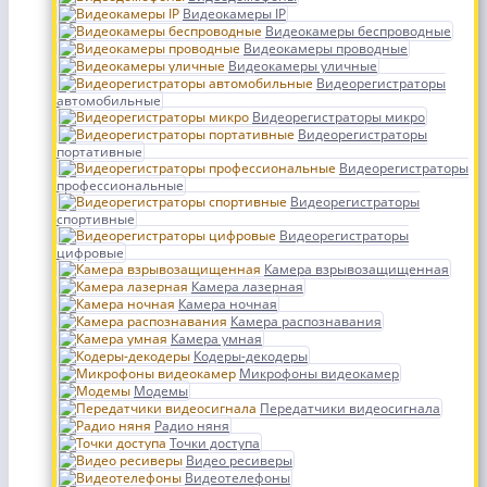
Видеокамеры IP
Видеокамеры беспроводные
Видеокамеры проводные
Видеокамеры уличные
Видеорегистраторы
автомобильные
Видеорегистраторы микро
Видеорегистраторы
портативные
Видеорегистраторы
профессиональные
Видеорегистраторы
спортивные
Видеорегистраторы
цифровые
Камера взрывозащищенная
Камера лазерная
Камера ночная
Камера распознавания
Камера умная
Кодеры-декодеры
Микрофоны видеокамер
Модемы
Передатчики видеосигнала
Радио няня
Точки доступа
Видео ресиверы
Видеотелефоны