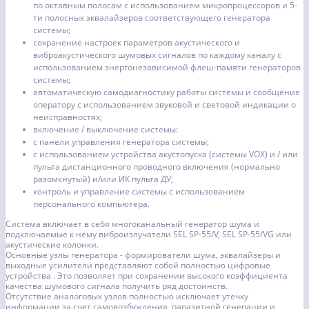
по октавным полосам с использованием микропроцессоров и 5-
ти полосных эквалайзеров соответствующего генератора
системы;
сохранение настроек параметров акустического и
виброакустического шумовых сигналов по каждому каналу с
использованием энергонезависимой флеш-памяти генераторов
системы;
автоматическую самодиагностику работы системы и сообщение
оператору с использованием звуковой и световой индикации о
неисправностях;
включение / выключение системы:
с панели управления генератора системы;
с использованием устройства акустопуска (системы VOX) и / или
пульта дистанционного проводного включения (нормально
разомкнутый) и/или ИК пульта ДУ;
контроль и управление системы с использованием
персонального компьютера.
Система включает в себя многоканальный генератор шума и
подключаемые к нему виброизлучатели SEL SP-55/V, SEL SP-55/VG или
акустические колонки.
Основные узлы генератора - формирователи шума, эквалайзеры и
выходные усилители представляют собой полностью цифровые
устройства . Это позволяет при сохранении высокого коэффициента
качества шумового сигнала получить ряд достоинств.
Отсутствие аналоговых узлов полностью исключает утечку
информации за счет самовозбуждения, паразитной генерации и