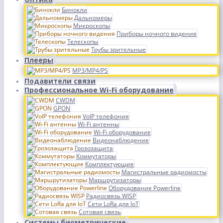
Бинокли
Дальномеры
Микроскопы
Приборы ночного видения
Телескопы
Трубы зрительные
Плееры
MP3/MP4/PS
Подавители связи
Профессиональное Wi-Fi оборудование
CWDM
GPON
VoIP телефония
Wi-Fi антенны
Wi-Fi оборудование
Видеонаблюдение
Грозозащита
Коммутаторы
Комплектующие
Магистральные радиомосты
Маршрутизаторы
Оборудование Powerline
Радиосвязь WISP
Сети LoRa для IoT
Сотовая связь
Системы биометрические