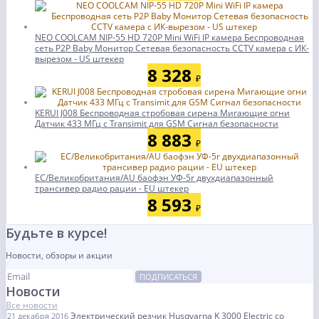
NEO COOLCAM NIP-55 HD 720P Mini WiFi IP камера Беспроводная
сеть P2P Baby Монитор Сетевая безопасность CCTV камера с ИК-
вырезом - US штекер
8 328
₽
KERUI J008 Беспроводная стробовая сирена Мигающие огни
Датчик 433 МГц с Transimit для GSM Сигнал безопасности
8 883
₽
ЕС/Великобритания/AU баофэн УФ-5r двухдиапазонный
трансивер радио рации - EU штекер
8 593
₽
Будьте в курсе!
Новости, обзоры и акции
ПОДПИСАТЬСЯ
Новости
Все новости
Электрический резчик Husqvarna K 3000 Electric со
21 декабря 2016