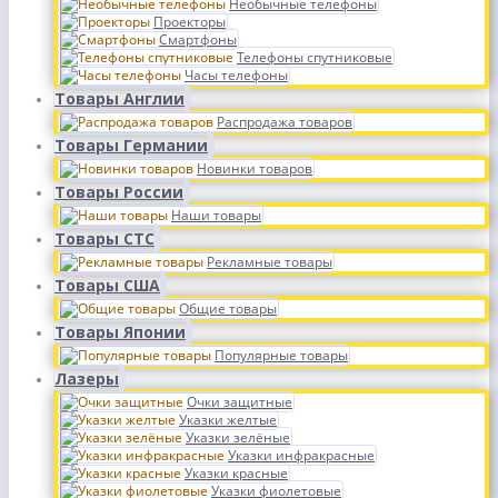
Необычные телефоны
Проекторы
Смартфоны
Телефоны спутниковые
Часы телефоны
Товары Англии
Распродажа товаров
Товары Германии
Новинки товаров
Товары России
Наши товары
Товары СТС
Рекламные товары
Товары США
Общие товары
Товары Японии
Популярные товары
Лазеры
Очки защитные
Указки желтые
Указки зелёные
Указки инфракрасные
Указки красные
Указки фиолетовые