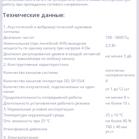
работу при пропадании сетевого напряжения.
Технические данные:
1. Акустический и виброакустический шумовые
сигналы:
Диапазон частот
100 - 5600 Гц
Номинальная (при линейной АЧХ) выходная
2,5 Вт
мощность по одному каналу при нагрузке 4 Ом
Диапазон регулирования уровня в каждой октавной
не менее 5 дБ
полосе эквалайзера по любому каналу
2. Конструктивные характеристики:
логически
Количество каналов системы
неограниченно
Количество каналов генератора SEL SP-55/4
4
Количество излучателей, подключаемых на один
от 1 до 12 шт
канал
Продолжительность непрерывной работы
не менее 8 ч
Длительность установления рабочего режима
не более 10 с
3. Нормальные условия эксплуатации:
Температура окружающей среды
25 ± 10 °С
Отн. влажность при 25 °С
не более 80 %
740 ± 40 мм
Атмосферное давление
рт.ст
4. Электропитание: