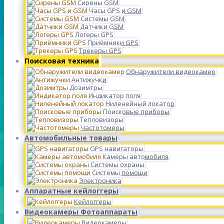
Сирены GSM
Часы GPS и GSM
Системы GSM
Датчики GSM
Логеры GPS
Приёмники GPS
Трекеры GPS
Поисковая техника
Обнаружители видеокамер
Антижучки
Дозимтры
Индикатор поля
Ниленейный локатор
Поисковые приборы
Тепловизоры
Частотомеры
Автомобильные товары
GPS навигаторы
Камеры автомобиля
Системы охраны
Системы помощи
Электроника
Аппаратные кейлоггеры
Кейлоггеры
Видеокамеры Фотоаппараты
Видеокамеры