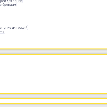
реи для раций
по брендам
ечение для раций
она