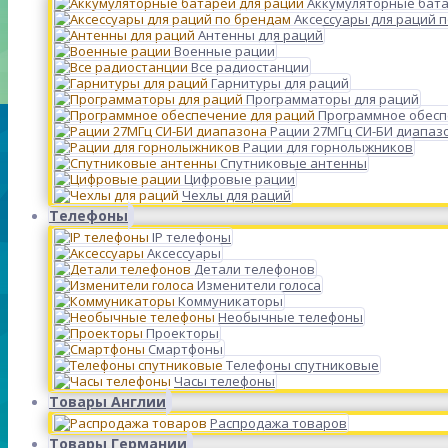
Аккумуляторные бата
Аксессуары для раций 
Антенны для раций
Военные рации
Все радиостанции
Гарнитуры для раций
Программаторы для раций
Программное обесп
Рации 27МГц СИ-БИ диапаз
Рации для горнолыжников
Спутниковые антенны
Цифровые рации
Чехлы для раций
Телефоны
IP телефоны
Аксессуары
Детали телефонов
Изменители голоса
Коммуникаторы
Необычные телефоны
Проекторы
Смартфоны
Телефоны спутниковые
Часы телефоны
Товары Англии
Распродажа товаров
Товары Германии