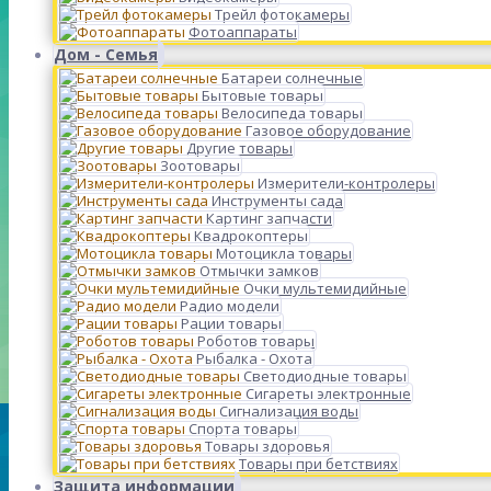
Трейл фотокамеры
Фотоаппараты
Дом - Семья
Батареи солнечные
Бытовые товары
Велосипеда товары
Газовое оборудование
Другие товары
Зоотовары
Измерители-контролеры
Инструменты сада
Картинг запчасти
Квадрокоптеры
Мотоцикла товары
Отмычки замков
Очки мультемидийные
Радио модели
Рации товары
Роботов товары
Рыбалка - Охота
Светодиодные товары
Сигареты электронные
Сигнализация воды
Спорта товары
Товары здоровья
Товары при бетствиях
Защита информации