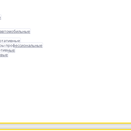
е
 автомобильные
ортативные
ры профессиональные
ртивные
овые