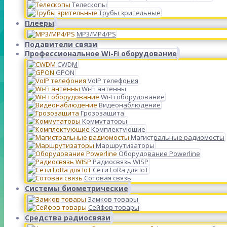
Телескопы
Трубы зрительные
Плееры
MP3/MP4/PS
Подавители связи
Профессиональное Wi-Fi оборудование
CWDM
GPON
VoIP телефония
Wi-Fi антенны
Wi-Fi оборудование
Видеонаблюдение
Грозозащита
Коммутаторы
Комплектующие
Магистральные радиомосты
Маршрутизаторы
Оборудование Powerline
Радиосвязь WISP
Сети LoRa для IoT
Сотовая связь
Системы биометрические
Замков товары
Сейфов товары
Средства радиосвязи