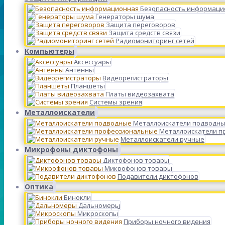
Безопасность информаци
Генераторы шума
Защита переговоров
Защита средств связи
Радиомониторинг сетей
Компьютеры
Аксессуары
Антенны
Видеорегистраторы
Планшеты
Платы видеозахвата
Системы зрения
Металлоискатели
Металлоискатели подводн
Металлоискатели п
Металлоискатели ручные
Микрофоны диктофоны
Диктофонов товары
Микрофонов товары
Подавители диктофонов
Оптика
Бинокли
Дальномеры
Микроскопы
Приборы ночного видения