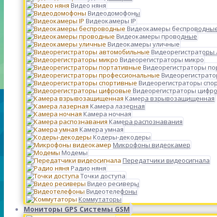
Видео няня
Видеодомофоны
Видеокамеры IP
Видеокамеры беспроводны
Видеокамеры проводные
Видеокамеры уличные
Видеорегистраторы
Видеорегистраторы микро
Видеорегистраторы п
Видеорегистрато
Видеорегистраторы спо
Видеорегистраторы цифр
Камера взрывозащищенная
Камера лазерная
Камера ночная
Камера распознавания
Камера умная
Кодеры-декодеры
Микрофоны видеокамер
Модемы
Передатчики видеосигнала
Радио няня
Точки доступа
Видео ресиверы
Видеотелефоны
Коммутаторы
Мониторы GPS Системы GSM