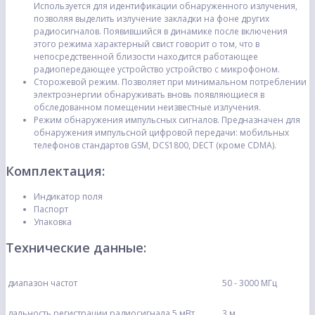
Используется для идентификации обнаруженного излучения,
позволяя выделить излучение закладки на фоне других
радиосигналов. Появившийся в динамике после включения
этого режима характерный свист говорит о том, что в
непосредственной близости находится работающее
радиопередающее устройство устройство с микрофоном.
Сторожевой режим. Позволяет при минимальном потреблении
электроэнергии обнаруживать вновь появляющиеся в
обследованном помещении неизвестные излучения.
Режим обнаружения импульсных сигналов. Предназначен для
обнаружения импульсной цифровой передачи: мобильных
телефонов стандартов GSM, DCS1800, DECT (кроме CDMA).
Комплектация:
Индикатор поля
Паспорт
Упаковка
Технические данные:
диапазон частот
50 - 3000 МГц
дальность регистрации радиосигнала 5 мВт
3 м