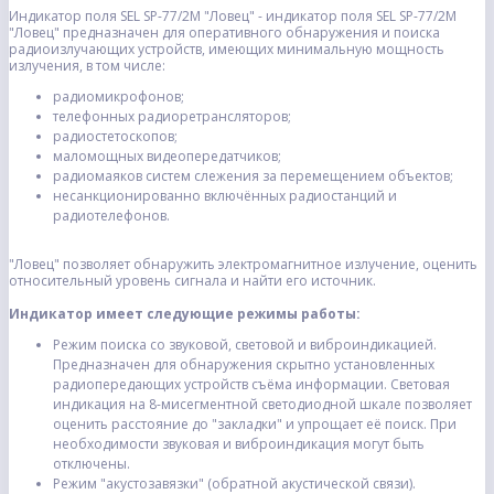
Индикатор поля SEL SP-77/2M "Ловец" - индикатор поля SEL SP-77/2M
"Ловец" предназначен для оперативного обнаружения и поиска
радиоизлучающих устройств, имеющих минимальную мощность
излучения, в том числе:
радиомикрофонов;
телефонных радиоретрансляторов;
радиостетоскопов;
маломощных видеопередатчиков;
радиомаяков систем слежения за перемещением объектов;
несанкционированно включённых радиостанций и
радиотелефонов.
"Ловец" позволяет обнаружить электромагнитное излучение, оценить
относительный уровень сигнала и найти его источник.
Индикатор имеет следующие режимы работы:
Режим поиска со звуковой, световой и виброиндикацией.
Предназначен для обнаружения скрытно установленных
радиопередающих устройств съёма информации. Световая
индикация на 8-мисегментной светодиодной шкале позволяет
оценить расстояние до "закладки" и упрощает её поиск. При
необходимости звуковая и виброиндикация могут быть
отключены.
Режим "акустозавязки" (обратной акустической связи).