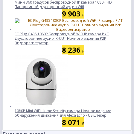
Мини 360 градусов беспроводной IP камера 1080P HD
Панорамный двусторонний аудио Wifi
9 903
₽
ЕС Plug G43S 1080P Беспроводной WiFi IP камера P / T
Двухстороннее аудио IR-CUT Ночного видения P2P
Видеорегистратор
8 236
₽
1080P Mini WiFi Home Security камера Ночное видение
обнаружения движения для Alexa Echo - US штекер
8 071
₽