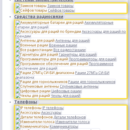
Замков товары
Сейфов товары
Средства радиосвязи
Аккумуляторные
батареи для раций
Аксессуары для раций по
брендам
Антенны для раций
Военные рации
Все радиостанции
Гарнитуры для раций
Программаторы для раций
Программное
обеспечение для раций
Рации 27МГц СИ-БИ
диапазона
Рации для горнолыжников
Спутниковые антенны
Цифровые рации
Чехлы для раций
Телефоны
IP телефоны
Аксессуары
Детали телефонов
Изменители голоса
Коммуникаторы