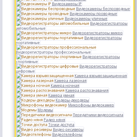
Видеокамеры IP
Видеокамеры беспроводные
Видеокамеры проводные
Видеокамеры уличные
Видеорегистраторы
автомобильные
Видеорегистраторы микро
Видеорегистраторы
портативные
Видеорегистраторы профессиональные
Видеорегистраторы
спортивные
Видеорегистраторы
цифровые
Камера взрывозащищенная
Камера лазерная
Камера ночная
Камера распознавания
Камера умная
Кодеры-декодеры
Микрофоны видеокамер
Модемы
Передатчики видеосигнала
Радио няня
Точки доступа
Видео ресиверы
Видеотелефоны