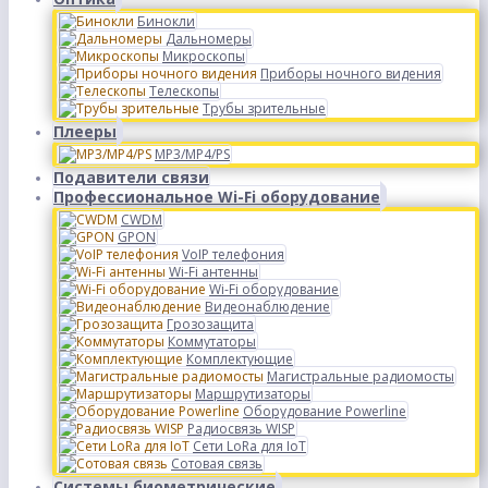
Бинокли
Дальномеры
Микроскопы
Приборы ночного видения
Телескопы
Трубы зрительные
Плееры
MP3/MP4/PS
Подавители связи
Профессиональное Wi-Fi оборудование
CWDM
GPON
VoIP телефония
Wi-Fi антенны
Wi-Fi оборудование
Видеонаблюдение
Грозозащита
Коммутаторы
Комплектующие
Магистральные радиомосты
Маршрутизаторы
Оборудование Powerline
Радиосвязь WISP
Сети LoRa для IoT
Сотовая связь
Системы биометрические