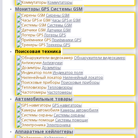
Коммутаторы
Мониторы GPS Системы GSM
Сирены GSM
Часы GPS и GSM
Системы GSM
Датчики GSM
Логеры GPS
Приёмники GPS
Трекеры GPS
Поисковая техника
Обнаружители видеокамер
Антижучки
Дозимтры
Индикатор поля
Ниленейный локатор
Поисковые приборы
Тепловизоры
Частотомеры
Автомобильные товары
GPS навигаторы
Камеры автомобиля
Системы охраны
Системы помощи
Электроника
Аппаратные кейлоггеры
Кейлоггеры