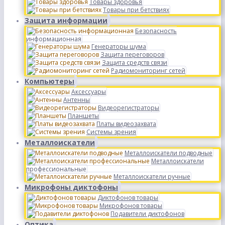
Товары здоровья
Товары при бетствиях
Защита информации
Безопасность
информационная
Генераторы шума
Защита переговоров
Защита средств связи
Радиомониторинг сетей
Компьютеры
Аксессуары
Антенны
Видеорегистраторы
Планшеты
Платы видеозахвата
Системы зрения
Металлоискатели
Металлоискатели подводные
Металлоискатели
профессиональные
Металлоискатели ручные
Микрофоны диктофоны
Диктофонов товары
Микрофонов товары
Подавители диктофонов
Оптика