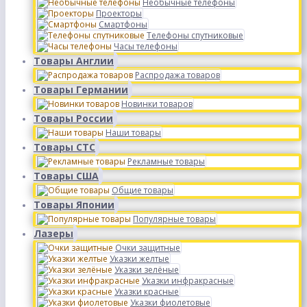
Необычные телефоны
Проекторы
Смартфоны
Телефоны спутниковые
Часы телефоны
Товары Англии
Распродажа товаров
Товары Германии
Новинки товаров
Товары России
Наши товары
Товары СТС
Рекламные товары
Товары США
Общие товары
Товары Японии
Популярные товары
Лазеры
Очки защитные
Указки желтые
Указки зелёные
Указки инфракрасные
Указки красные
Указки фиолетовые