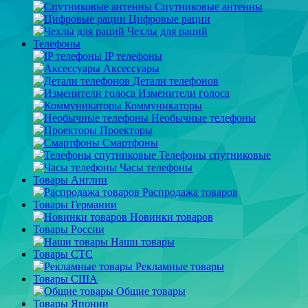
Спутниковые антенны
Цифровые рации
Чехлы для раций
Телефоны
IP телефоны
Аксессуары
Детали телефонов
Изменители голоса
Коммуникаторы
Необычные телефоны
Проекторы
Смартфоны
Телефоны спутниковые
Часы телефоны
Товары Англии
Распродажа товаров
Товары Германии
Новинки товаров
Товары России
Наши товары
Товары СТС
Рекламные товары
Товары США
Общие товары
Товары Японии