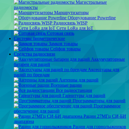
Магистральные
радиомосты
Маршрутизаторы
Оборудование Powerline
Радиосвязь WISP
Сети LoRa для IoT
Сотовая связь
Системы биометрические
Замков товары
Сейфов товары
Средства радиосвязи
Аккумуляторные
батареи для раций
Аксессуары для
раций по брендам
Антенны для раций
Военные рации
Все радиостанции
Гарнитуры для раций
Программаторы для раций
Программное
обеспечение для раций
Рации 27МГц СИ-БИ
диапазона
Рации для горнолыжников