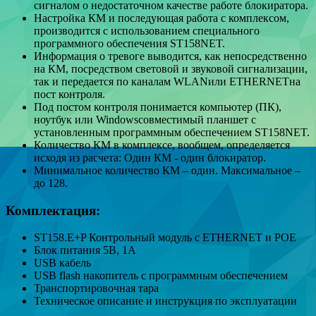
сигналом о недостаточном качестве работе блокиратора.
Настройка КМ и последующая работа с комплексом,
производится с использованием специального
программного обеспечения ST158NET.
Информация о тревоге выводится, как непосредственно
на КМ, посредством световой и звуковой сигнализации,
так и передается по каналам WLANили ETHERNETна
пост контроля.
Под постом контроля понимается компьютер (ПК),
ноутбук или Windowsсовместимый планшет с
установленным программным обеспечением ST158NET.
Количество КМ в комплексе, вообщем, определяется
исходя из расчета: Один КМ - один блокиратор.
Минимальное количество КМ – один. Максимальное –
до 128.
Комплектация:
ST158.E+P Контрольный модуль с ETHERNET и POE
Блок питания 5В, 1А
USB кабель
USB flash накопитель с программным обеспечением
Транспортировочная тара
Техническое описание и инструкция по эксплуатации