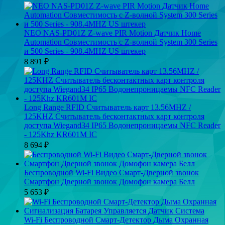
NEO NAS-PD01Z Z-wave PIR Motion Датчик Home
Automation Совместимость с Z-волной System 300 Series
и 500 Series - 908.4MHZ US штекер
8 891
₽
Long Range RFID Считыватель карт 13.56MHZ /
125KHZ Считыватель бесконтактных карт контроля
доступа Wiegand34 IP65 Водонепроницаемы NFC Reader
- 125Khz KR601M IC
8 694
₽
Беспроводной Wi-Fi Видео Смарт-Дверной звонок
Смартфон Дверной звонок Домофон камера Белл
5 653
₽
Wi-Fi Беспроводной Смарт-Детектор Дыма Охранная