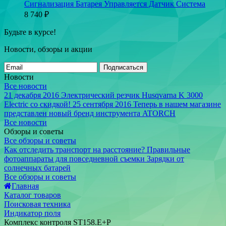
Сигнализация Батарея Управляется Датчик Система
8 740
₽
Будьте в курсе!
Новости, обзоры и акции
Подписаться
Новости
Все новости
21 декабря 2016
Электрический резчик Husqvarna K 3000
Electric со скидкой!
25 сентября 2016
Теперь в нашем магазине
представлен новый бренд инструмента ATORCH
Все новости
Обзоры и советы
Все обзоры и советы
Как отследить транспорт на расстояние?
Правильные
фотоаппараты для повседневной съемки
Зарядки от
солнечных батарей
Все обзоры и советы
Главная
Каталог товаров
Поисковая техника
Индикатор поля
Комплекс контроля ST158.E+P