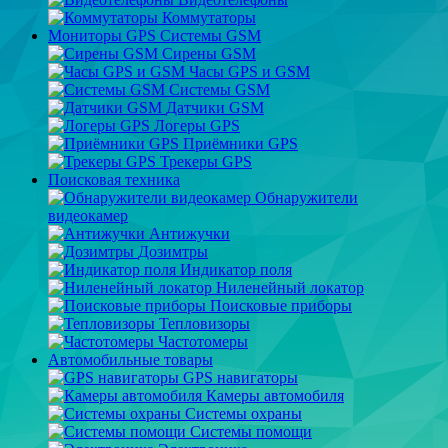
Коммутаторы
Мониторы GPS Системы GSM
Сирены GSM
Часы GPS и GSM
Системы GSM
Датчики GSM
Логеры GPS
Приёмники GPS
Трекеры GPS
Поисковая техника
Обнаружители
видеокамер
Антижучки
Дозимтры
Индикатор поля
Ниленейный локатор
Поисковые приборы
Тепловизоры
Частотомеры
Автомобильные товары
GPS навигаторы
Камеры автомобиля
Системы охраны
Системы помощи