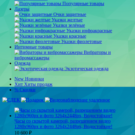
Популярные товары
Лазеры
Очки защитные
Указки желтые
Указки зелёные
Указки инфракрасные
Указки красные
Указки фиолетовые
Интимные товары
Вибраторы и
вибромассажеры
Одежда
Экзотическая одежда
New
Новинки
Хит
Хиты продаж
%
Скидки
Часы со скрытой камерой, разрешением видео
1280х960px и фото 3264х2448px, Водостойкие!
10 600
₽