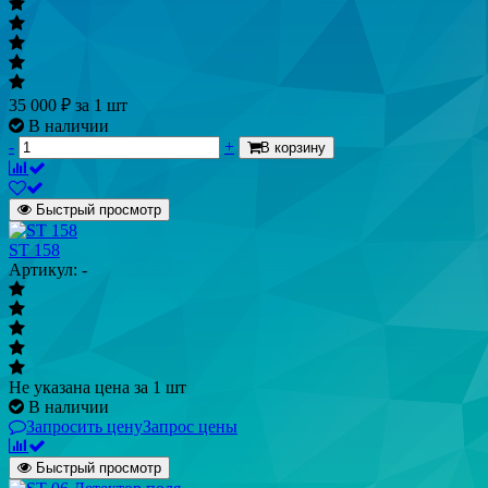
35 000
₽
за 1 шт
В наличии
-
+
В корзину
Быстрый просмотр
ST 158
Артикул: -
Не указана цена
за 1 шт
В наличии
Запросить цену
Запрос цены
Быстрый просмотр