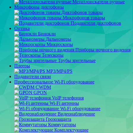
Металлоискатели ручные
Микрофоны диктофоны
Диктофонов товары
Микрофонов товары
Подавители диктофонов
Оптика
Бинокли
Дальномеры
Микроскопы
Приборы ночного видения
Телескопы
Трубы зрительные
Плееры
MP3/MP4/PS
Подавители связи
Профессиональное Wi-Fi оборудование
CWDM
GPON
VoIP телефония
Wi-Fi антенны
Wi-Fi оборудование
Видеонаблюдение
Грозозащита
Коммутаторы
Комплектующие