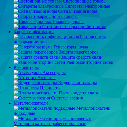
Светодиодные товары
Сигареты электронные
Сигнализация воды
Спорта товары
Товары здоровья
Товары при бетствиях
Защита информации
Безопасность
информационная
Генераторы шума
Защита переговоров
Защита средств связи
Радиомониторинг сетей
Компьютеры
Аксессуары
Антенны
Видеорегистраторы
Планшеты
Платы видеозахвата
Системы зрения
Металлоискатели
Металлоискатели
подводные
Металлоискатели профессиональные