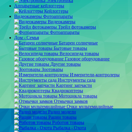
Электроника
Аппаратные кейлоггеры
Кейлоггеры
Видеокамеры Фотоаппараты
Видеокамеры
Трейл фотокамеры
Фотоаппараты
Дом - Семья
Батареи солнечные
Бытовые товары
Велосипеда товары
Газовое оборудование
Другие товары
Зоотовары
Измерители-контролеры
Инструменты сада
Картинг запчасти
Квадрокоптеры
Мотоцикла товары
Отмычки замков
Очки мультемидийные
Радио модели
Рации товары
Роботов товары
Рыбалка - Охота