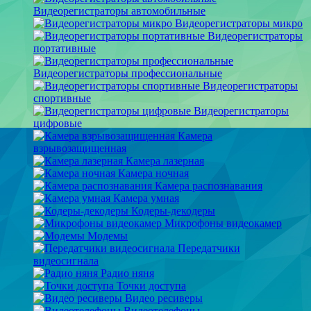
Видеорегистраторы автомобильные
Видеорегистраторы микро
Видеорегистраторы
портативные
Видеорегистраторы профессиональные
Видеорегистраторы
спортивные
Видеорегистраторы
цифровые
Камера
взрывозащищенная
Камера лазерная
Камера ночная
Камера распознавания
Камера умная
Кодеры-декодеры
Микрофоны видеокамер
Модемы
Передатчики
видеосигнала
Радио няня
Точки доступа
Видео ресиверы
Видеотелефоны