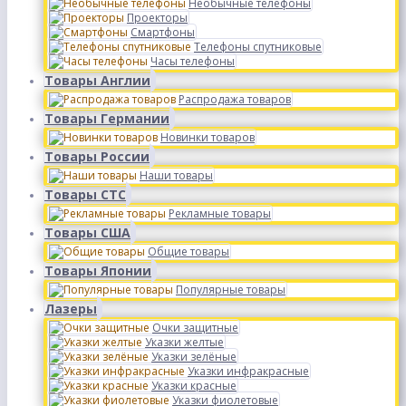
Необычные телефоны
Проекторы
Смартфоны
Телефоны спутниковые
Часы телефоны
Товары Англии
Распродажа товаров
Товары Германии
Новинки товаров
Товары России
Наши товары
Товары СТС
Рекламные товары
Товары США
Общие товары
Товары Японии
Популярные товары
Лазеры
Очки защитные
Указки желтые
Указки зелёные
Указки инфракрасные
Указки красные
Указки фиолетовые