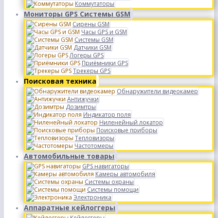
Коммутаторы
Мониторы GPS Системы GSM
Сирены GSM
Часы GPS и GSM
Системы GSM
Датчики GSM
Логеры GPS
Приёмники GPS
Трекеры GPS
Поисковая техника
Обнаружители видеокамер
Антижучки
Дозимтры
Индикатор поля
Ниленейный локатор
Поисковые приборы
Тепловизоры
Частотомеры
Автомобильные товары
GPS навигаторы
Камеры автомобиля
Системы охраны
Системы помощи
Электроника
Аппаратные кейлоггеры
Кейлоггеры