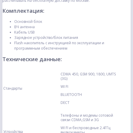
рассчитывать на бесплатную доставку по Москве.
Комплектация:
Основной блок
ВЧ антенна
Кабель USB
Зарядное устройство/блок питания
Flash накопитель с инструкцией по эксплуатации и
программным обеспечением
Технические данные:
CDMA 450, GSM 900, 1800, UMTS
(3G)
WI FI
Стандарты
BLUETOOTH
DECT
Телефоны и модемы сотовой
связи CDMA,GSM и 3G
WI FI и беспроводные 2.4ГГц
Устройства
видеокамеры