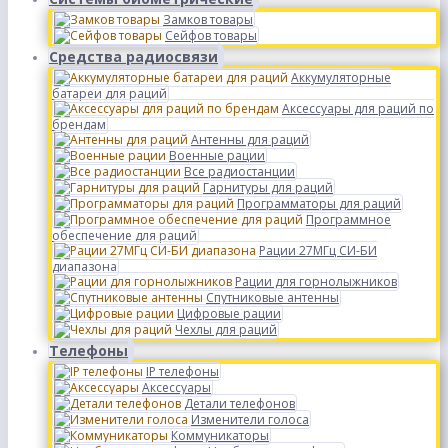
Замков товары
Сейфов товары
Средства радиосвязи
Аккумуляторные
батареи для раций
Аксессуары для раций по
брендам
Антенны для раций
Военные рации
Все радиостанции
Гарнитуры для раций
Программаторы для раций
Программное
обеспечение для раций
Рации 27МГц СИ-БИ
диапазона
Рации для горнолыжников
Спутниковые антенны
Цифровые рации
Чехлы для раций
Телефоны
IP телефоны
Аксессуары
Детали телефонов
Изменители голоса
Коммуникаторы