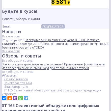
8 581
₽
Будьте в курсе!
Новости, обзоры и акции
ПОДПИСАТЬСЯ
Новости
Все новости
Электрический резчик Husqvarna K 3000 Electric со
21 декабря 2016
скидкой!
Теперь в нашем магазине представлен новый
25 сентября 2016
бренд инструмента ATORCH
Все новости
Обзоры и советы
Все обзоры и советы
Как отследить транспорт на расстояние?
Правильные фотоаппараты
для повседневной съемки
Зарядки от солнечных батарей
Все обзоры и советы
Главная
Каталог товаров
Поисковая техника
Индикатор поля
ST 165 Селективный обнаружитель цифровых радиопередающих
устройств
ST 165 Селективный обнаружитель цифровых
радиопередающих устройств