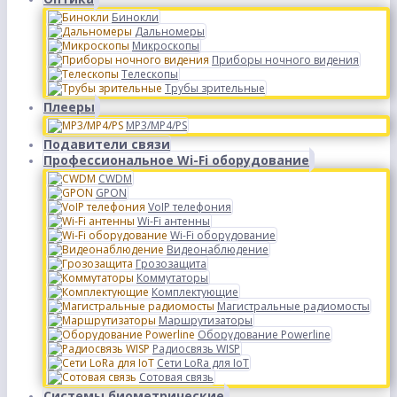
Бинокли
Дальномеры
Микроскопы
Приборы ночного видения
Телескопы
Трубы зрительные
Плееры
MP3/MP4/PS
Подавители связи
Профессиональное Wi-Fi оборудование
CWDM
GPON
VoIP телефония
Wi-Fi антенны
Wi-Fi оборудование
Видеонаблюдение
Грозозащита
Коммутаторы
Комплектующие
Магистральные радиомосты
Маршрутизаторы
Оборудование Powerline
Радиосвязь WISP
Сети LoRa для IoT
Сотовая связь
Системы биометрические