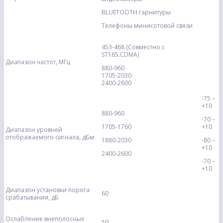
BLUETOOTH гарнитуры
Телефоны минисотовой связи
453-468 (Совместно с
ST165.CDMA)
Диапазон частот, МГц
880-960
1705-2030
2400-2600
-75 –
+10
880-960
-70 –
1705-1760
+10
Диапазон уровней
отображаемого сигнала, дБм
1880-2030
-80 –
+10
2400-2600
-70 –
+10
Диапазон установки порога
60
срабатывания, дБ
Ослабление внеполосных
50