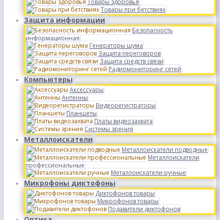
Товары здоровья
Товары при бетствиях
Защита информации
Безопасность
информационная
Генераторы шума
Защита переговоров
Защита средств связи
Радиомониторинг сетей
Компьютеры
Аксессуары
Антенны
Видеорегистраторы
Планшеты
Платы видеозахвата
Системы зрения
Металлоискатели
Металлоискатели подводные
Металлоискатели
профессиональные
Металлоискатели ручные
Микрофоны диктофоны
Диктофонов товары
Микрофонов товары
Подавители диктофонов
Оптика