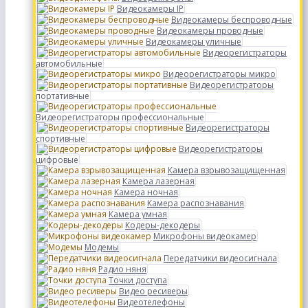
Видеокамеры IP
Видеокамеры беспроводные
Видеокамеры проводные
Видеокамеры уличные
Видеорегистраторы
автомобильные
Видеорегистраторы микро
Видеорегистраторы
портативные
Видеорегистраторы профессиональные
Видеорегистраторы
спортивные
Видеорегистраторы
цифровые
Камера взрывозащищенная
Камера лазерная
Камера ночная
Камера распознавания
Камера умная
Кодеры-декодеры
Микрофоны видеокамер
Модемы
Передатчики видеосигнала
Радио няня
Точки доступа
Видео ресиверы
Видеотелефоны