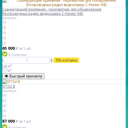
Сканирующий приёмник - перехватчик для обнаружения
беспроводных радио видеокамер C-Hunter 945
Артикул: -
65 000
₽
за 1 шт
В наличии
-
+
В КОРЗИНУ
Быстрый просмотр
ST152 B
Артикул: -
87 000
₽
за 1 шт
В наличии