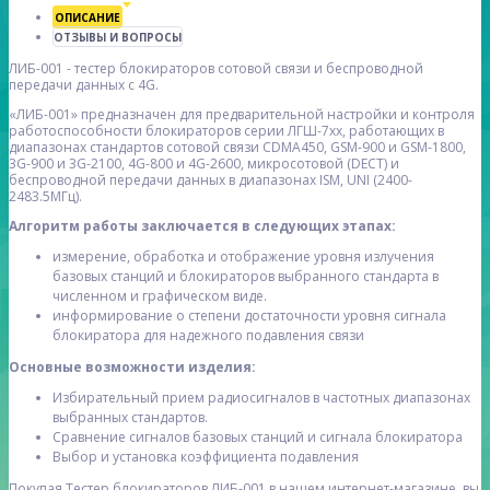
ОПИСАНИЕ
ОТЗЫВЫ И ВОПРОСЫ
ЛИБ-001 - тестер блокираторов сотовой связи и беспроводной
передачи данных с 4G.
«ЛИБ-001» предназначен для предварительной настройки и контроля
работоспособности блокираторов серии ЛГШ-7хх, работающих в
диапазонах стандартов сотовой связи CDMA450, GSM-900 и GSM-1800,
3G-900 и 3G-2100, 4G-800 и 4G-2600, микросотовой (DECT) и
беспроводной передачи данных в диапазонах ISM, UNI (2400-
2483.5МГц).
Алгоритм работы заключается в следующих этапах:
измерение, обработка и отображение уровня излучения
базовых станций и блокираторов выбранного стандарта в
численном и графическом виде.
информирование о степени достаточности уровня сигнала
блокиратора для надежного подавления связи
Основные возможности изделия:
Избирательный прием радиосигналов в частотных диапазонах
выбранных стандартов.
Сравнение сигналов базовых станций и сигнала блокиратора
Выбор и установка коэффициента подавления
Покупая Тестер блокираторов ЛИБ-001 в нашем интернет-магазине, вы