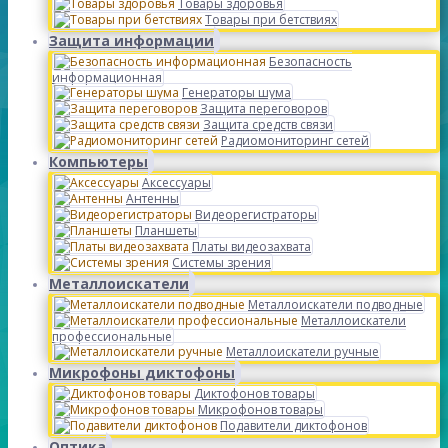
Товары здоровья
Товары при бетствиях
Защита информации
Безопасность
информационная
Генераторы шума
Защита переговоров
Защита средств связи
Радиомониторинг сетей
Компьютеры
Аксессуары
Антенны
Видеорегистраторы
Планшеты
Платы видеозахвата
Системы зрения
Металлоискатели
Металлоискатели подводные
Металлоискатели
профессиональные
Металлоискатели ручные
Микрофоны диктофоны
Диктофонов товары
Микрофонов товары
Подавители диктофонов
Оптика