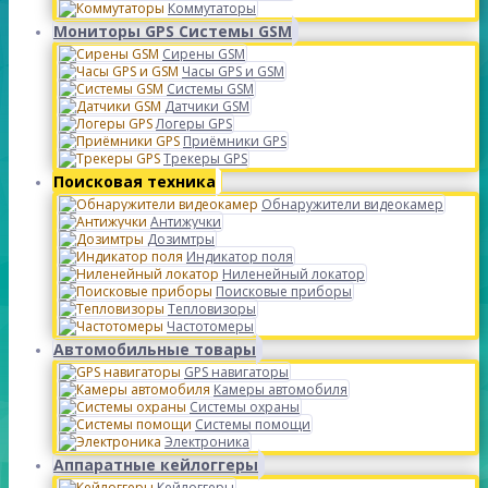
Коммутаторы
Мониторы GPS Системы GSM
Сирены GSM
Часы GPS и GSM
Системы GSM
Датчики GSM
Логеры GPS
Приёмники GPS
Трекеры GPS
Поисковая техника
Обнаружители видеокамер
Антижучки
Дозимтры
Индикатор поля
Ниленейный локатор
Поисковые приборы
Тепловизоры
Частотомеры
Автомобильные товары
GPS навигаторы
Камеры автомобиля
Системы охраны
Системы помощи
Электроника
Аппаратные кейлоггеры
Кейлоггеры