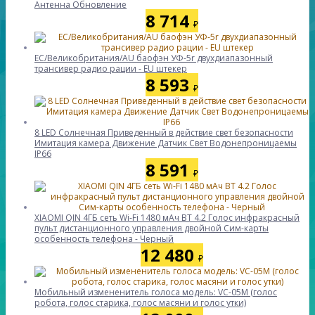
Антенна Обновление
8 714
₽
ЕС/Великобритания/AU баофэн УФ-5r двухдиапазонный
трансивер радио рации - EU штекер
8 593
₽
8 LED Солнечная Приведенный в действие свет безопасности
Имитация камера Движение Датчик Свет Водонепроницаемы
IP66
8 591
₽
XIAOMI QIN 4ГБ сеть Wi-Fi 1480 мАч BT 4.2 Голос инфракрасный
пульт дистанционного управления двойной Сим-карты
особенность телефона - Черный
12 480
₽
Мобильный измененитель голоса модель: VC-05M (голос
робота, голос старика, голос масяни и голос утки)