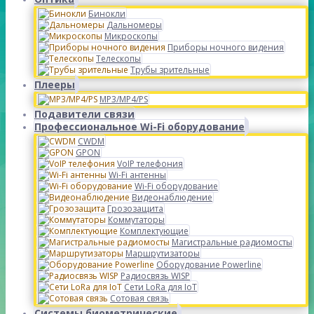
Бинокли
Дальномеры
Микроскопы
Приборы ночного видения
Телескопы
Трубы зрительные
Плееры
MP3/MP4/PS
Подавители связи
Профессиональное Wi-Fi оборудование
CWDM
GPON
VoIP телефония
Wi-Fi антенны
Wi-Fi оборудование
Видеонаблюдение
Грозозащита
Коммутаторы
Комплектующие
Магистральные радиомосты
Маршрутизаторы
Оборудование Powerline
Радиосвязь WISP
Сети LoRa для IoT
Сотовая связь
Системы биометрические