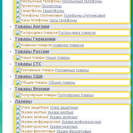
Необычные телефоны
Проекторы
Смартфоны
Телефоны спутниковые
Часы телефоны
Товары Англии
Распродажа товаров
Товары Германии
Новинки товаров
Товары России
Наши товары
Товары СТС
Рекламные товары
Товары США
Общие товары
Товары Японии
Популярные товары
Лазеры
Очки защитные
Указки желтые
Указки зелёные
Указки инфракрасные
Указки красные
Указки фиолетовые