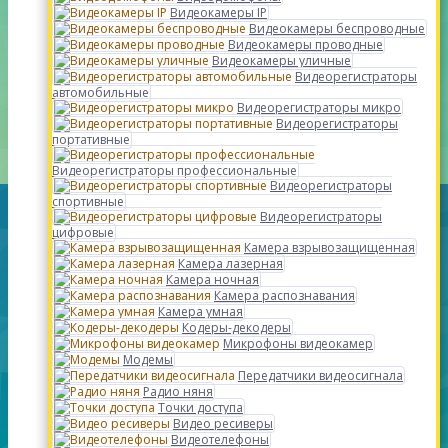
Видеокамеры IP
Видеокамеры беспроводные
Видеокамеры проводные
Видеокамеры уличные
Видеорегистраторы
автомобильные
Видеорегистраторы микро
Видеорегистраторы
портативные
Видеорегистраторы профессиональные
Видеорегистраторы
спортивные
Видеорегистраторы
цифровые
Камера взрывозащищенная
Камера лазерная
Камера ночная
Камера распознавания
Камера умная
Кодеры-декодеры
Микрофоны видеокамер
Модемы
Передатчики видеосигнала
Радио няня
Точки доступа
Видео ресиверы
Видеотелефоны