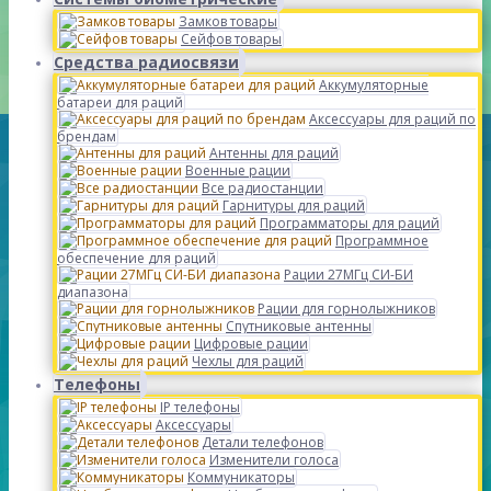
Замков товары
Сейфов товары
Средства радиосвязи
Аккумуляторные
батареи для раций
Аксессуары для раций по
брендам
Антенны для раций
Военные рации
Все радиостанции
Гарнитуры для раций
Программаторы для раций
Программное
обеспечение для раций
Рации 27МГц СИ-БИ
диапазона
Рации для горнолыжников
Спутниковые антенны
Цифровые рации
Чехлы для раций
Телефоны
IP телефоны
Аксессуары
Детали телефонов
Изменители голоса
Коммуникаторы