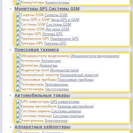
Коммутаторы
Мониторы GPS Системы GSM
Сирены GSM
Часы GPS и GSM
Системы GSM
Датчики GSM
Логеры GPS
Приёмники GPS
Трекеры GPS
Поисковая техника
Обнаружители видеокамер
Антижучки
Дозимтры
Индикатор поля
Ниленейный локатор
Поисковые приборы
Тепловизоры
Частотомеры
Автомобильные товары
GPS навигаторы
Камеры автомобиля
Системы охраны
Системы помощи
Электроника
Аппаратные кейлоггеры
Кейлоггеры