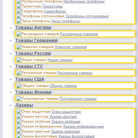
Необычные телефоны
Проекторы
Смартфоны
Телефоны спутниковые
Часы телефоны
Товары Англии
Распродажа товаров
Товары Германии
Новинки товаров
Товары России
Наши товары
Товары СТС
Рекламные товары
Товары США
Общие товары
Товары Японии
Популярные товары
Лазеры
Очки защитные
Указки желтые
Указки зелёные
Указки инфракрасные
Указки красные
Указки фиолетовые