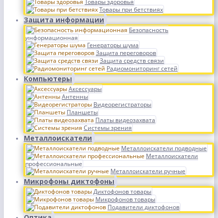
Товары здоровья
Товары при бетствиях
Защита информации
Безопасность
информационная
Генераторы шума
Защита переговоров
Защита средств связи
Радиомониторинг сетей
Компьютеры
Аксессуары
Антенны
Видеорегистраторы
Планшеты
Платы видеозахвата
Системы зрения
Металлоискатели
Металлоискатели подводные
Металлоискатели
профессиональные
Металлоискатели ручные
Микрофоны диктофоны
Диктофонов товары
Микрофонов товары
Подавители диктофонов
Оптика