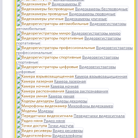
Видеокамеры IP
Видеокамеры беспроводные
Видеокамеры проводные
Видеокамеры уличные
Видеорегистраторы
автомобильные
Видеорегистраторы микро
Видеорегистраторы
портативные
Видеорегистраторы
профессиональные
Видеорегистраторы
спортивные
Видеорегистраторы
цифровые
Камера взрывозащищенная
Камера лазерная
Камера ночная
Камера распознавания
Камера умная
Кодеры-декодеры
Микрофоны видеокамер
Модемы
Передатчики видеосигнала
Радио няня
Точки доступа
Видео ресиверы
Видеотелефоны