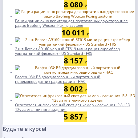
8 080
₽
Рации рации окно репитера для портативных двухстороннее
радио Baofeng Wouxun Puxing zastone
10 011
₽
2 шт. Retevis A9160 черный RT619 мини рация скремблер
ультратонкий фюзеляж - US Standard - FRS
8 157
₽
Баофэн УФ-В6 двухдиапазонный портативный
приемопередатчик радио рации - НАС
8 002
₽
Осветителя инфракрасный свет для камеры слежения IR 8 LED
12v лампа ночного видения
5 857
₽
Будьте в курсе!