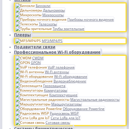
Бинокли
Дальномеры
Микроскопы
Приборы ночного видения
Телескопы
Трубы зрительные
Плееры
MP3/MP4/PS
Подавители связи
Профессиональное Wi-Fi оборудование
CWDM
GPON
VoIP телефония
Wi-Fi антенны
Wi-Fi оборудование
Видеонаблюдение
Грозозащита
Коммутаторы
Комплектующие
Магистральные радиомосты
Маршрутизаторы
Оборудование Powerline
Радиосвязь WISP
Сети LoRa для IoT
Сотовая связь
Системы биометрические