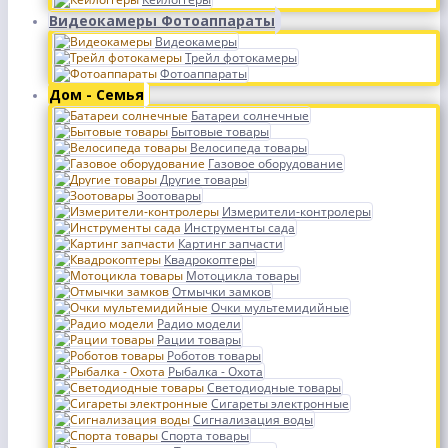
Видеокамеры Фотоаппараты
Видеокамеры
Трейл фотокамеры
Фотоаппараты
Дом - Семья
Батареи солнечные
Бытовые товары
Велосипеда товары
Газовое оборудование
Другие товары
Зоотовары
Измерители-контролеры
Инструменты сада
Картинг запчасти
Квадрокоптеры
Мотоцикла товары
Отмычки замков
Очки мультемидийные
Радио модели
Рации товары
Роботов товары
Рыбалка - Охота
Светодиодные товары
Сигареты электронные
Сигнализация воды
Спорта товары