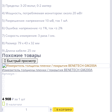
3) Пределы: 3-20 вольт, 0-2 ампер
4) Мощность, потребляемая монитором: около 20 мВт
5) Разрешение: напряжение 10 мВ, ток 1 мА
6) Ошибка: напряжение <± 1%, ток <± 2%
7) Скорость измерения: 3 раза / сек.
8) Размер: 79 х 43 х 32 мм
9) Длина кабеля: 25 см
Похожие товары
Быстрый просмотр
Измеритель толщины пленки / покрытия BENETECH GM200A
Артикул: -
4 908
₽
за 1 шт
В наличии
-
+
В КОРЗИНУ