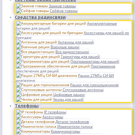
Замков товары
Сейфов товары
Средства радиосвязи
Аккумуляторные
батареи для раций
Аксессуары для раций по
брендам
Антенны для раций
Военные рации
Все радиостанции
Гарнитуры для раций
Программаторы для раций
Программное
обеспечение для раций
Рации 27МГц СИ-БИ
диапазона
Рации для горнолыжников
Спутниковые антенны
Цифровые рации
Чехлы для раций
Телефоны
IP телефоны
Аксессуары
Детали телефонов
Изменители голоса
Коммуникаторы