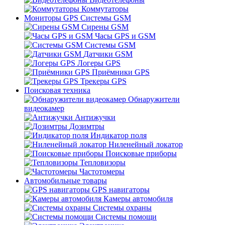
Коммутаторы
Мониторы GPS Системы GSM
Сирены GSM
Часы GPS и GSM
Системы GSM
Датчики GSM
Логеры GPS
Приёмники GPS
Трекеры GPS
Поисковая техника
Обнаружители
видеокамер
Антижучки
Дозимтры
Индикатор поля
Ниленейный локатор
Поисковые приборы
Тепловизоры
Частотомеры
Автомобильные товары
GPS навигаторы
Камеры автомобиля
Системы охраны
Системы помощи