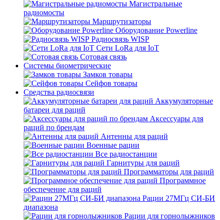
Магистральные
радиомосты
Маршрутизаторы
Оборудование Powerline
Радиосвязь WISP
Сети LoRa для IoT
Сотовая связь
Системы биометрические
Замков товары
Сейфов товары
Средства радиосвязи
Аккумуляторные
батареи для раций
Аксессуары для
раций по брендам
Антенны для раций
Военные рации
Все радиостанции
Гарнитуры для раций
Программаторы для раций
Программное
обеспечение для раций
Рации 27МГц СИ-БИ
диапазона
Рации для горнолыжников