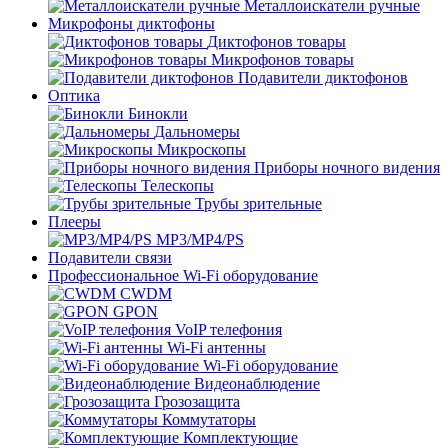
Металлоискатели ручные
Микрофоны диктофоны
Диктофонов товары
Микрофонов товары
Подавители диктофонов
Оптика
Бинокли
Дальномеры
Микроскопы
Приборы ночного видения
Телескопы
Трубы зрительные
Плееры
MP3/MP4/PS
Подавители связи
Профессиональное Wi-Fi оборудование
CWDM
GPON
VoIP телефония
Wi-Fi антенны
Wi-Fi оборудование
Видеонаблюдение
Грозозащита
Коммутаторы
Комплектующие