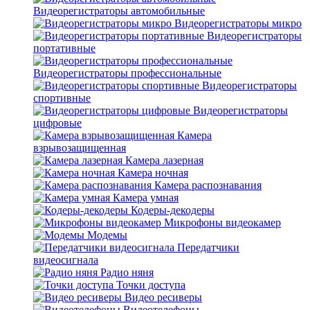
Видеорегистраторы автомобильные
Видеорегистраторы микро
Видеорегистраторы
портативные
Видеорегистраторы профессиональные
Видеорегистраторы
спортивные
Видеорегистраторы
цифровые
Камера
взрывозащищенная
Камера лазерная
Камера ночная
Камера распознавания
Камера умная
Кодеры-декодеры
Микрофоны видеокамер
Модемы
Передатчики
видеосигнала
Радио няня
Точки доступа
Видео ресиверы
Видеотелефоны