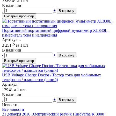
7 968
₽
за 1 шт
В наличии
-
+
В корзину
Быстрый просмотр
Портативный портативный цифровой мультиметр XL830L,
измеритель тока и напряжения
Артикул: -
3 251
₽
за 1 шт
В наличии
-
+
В корзину
Быстрый просмотр
USB Voltage Charge Doctor / Тестер тока для мобильных
телефонов / планшетов (синий)
Артикул: -
129
₽
за 1 шт
В наличии
-
+
В корзину
Новости
Все новости
21 декабря 2016
Электрический резчик Husqvarna K 3000