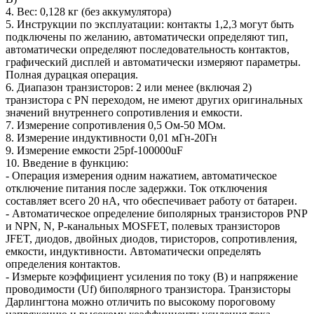
4. Вес: 0,128 кг (без аккумулятора)
5. Инструкции по эксплуатации: контакты 1,2,3 могут быть
подключены по желанию, автоматически определяют тип,
автоматически определяют последовательность контактов,
графический дисплей и автоматически измеряют параметры.
Полная дурацкая операция.
6. Диапазон транзисторов: 2 или менее (включая 2)
транзистора с PN переходом, не имеют других оригинальных
значений внутреннего сопротивления и емкости.
7. Измерение сопротивления 0,5 Ом-50 МОм.
8. Измерение индуктивности 0,01 мГн-20Гн
9. Измерение емкости 25pf-100000uF
10. Введение в функцию:
- Операция измерения одним нажатием, автоматическое
отключение питания после задержки. Ток отключения
составляет всего 20 нА, что обеспечивает работу от батареи.
- Автоматическое определение биполярных транзисторов PNP
и NPN, N, P-канальных MOSFET, полевых транзисторов
JFET, диодов, двойных диодов, тиристоров, сопротивления,
емкости, индуктивности. Автоматически определять
определения контактов.
- Измерьте коэффициент усиления по току (B) и напряжение
проводимости (Uf) биполярного транзистора. Транзисторы
Дарлингтона можно отличить по высокому пороговому