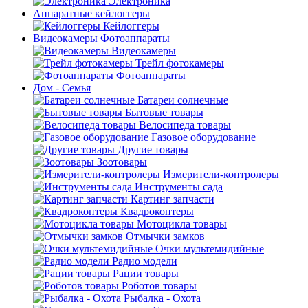
Электроника
Аппаратные кейлоггеры
Кейлоггеры
Видеокамеры Фотоаппараты
Видеокамеры
Трейл фотокамеры
Фотоаппараты
Дом - Семья
Батареи солнечные
Бытовые товары
Велосипеда товары
Газовое оборудование
Другие товары
Зоотовары
Измерители-контролеры
Инструменты сада
Картинг запчасти
Квадрокоптеры
Мотоцикла товары
Отмычки замков
Очки мультемидийные
Радио модели
Рации товары
Роботов товары
Рыбалка - Охота