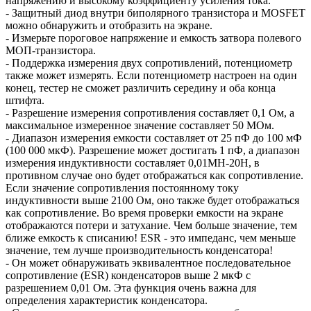
напряжению и высокому коэффициенту усиления тока.
- Защитный диод внутри биполярного транзистора и MOSFET
можно обнаружить и отобразить на экране.
- Измерьте пороговое напряжение и емкость затвора полевого
МОП-транзистора.
- Поддержка измерения двух сопротивлений, потенциометр
также может измерять. Если потенциометр настроен на один
конец, тестер не сможет различить середину и оба конца
штифта.
- Разрешение измерения сопротивления составляет 0,1 Ом, а
максимальное измеренное значение составляет 50 МОм.
- Диапазон измерения емкости составляет от 25 пФ до 100 мФ
(100 000 мкФ). Разрешение может достигать 1 пФ, а диапазон
измерения индуктивности составляет 0,01MH-20H, в
противном случае оно будет отображаться как сопротивление.
Если значение сопротивления постоянному току
индуктивности выше 2100 Ом, оно также будет отображаться
как сопротивление. Во время проверки емкости на экране
отображаются потери и затухание. Чем больше значение, тем
ближе емкость к списанию! ESR - это импеданс, чем меньше
значение, тем лучше производительность конденсатора!
- Он может обнаруживать эквивалентное последовательное
сопротивление (ESR) конденсаторов выше 2 мкФ с
разрешением 0,01 Ом. Эта функция очень важна для
определения характеристик конденсатора.