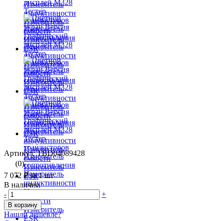
Артикул: TBD04089428
(0)
7 072 ₽
за 1 шт
В наличии
-
+
В корзину
Нашли дешевле?