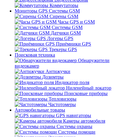
Коммутаторы
Мониторы GPS Системы GSM
Сирены GSM
Часы GPS и GSM
Системы GSM
Датчики GSM
Логеры GPS
Приёмники GPS
Трекеры GPS
Поисковая техника
Обнаружители
видеокамер
Антижучки
Дозимтры
Индикатор поля
Ниленейный локатор
Поисковые приборы
Тепловизоры
Частотомеры
Автомобильные товары
GPS навигаторы
Камеры автомобиля
Системы охраны
Системы помощи