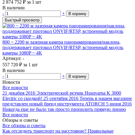
2 874 752
₽
за 1 шт
В наличии
-
+
В корзину
Быстрый просмотр
800 ~ 2200 м лазерная камера панорамирования/наклона,
поддерживает протокол ONVIF/RTSP, встроенный модуль
камеры 1080P ~ 4K
Артикул: -
557 720
₽
за 1 шт
В наличии
-
+
В корзину
Новости
Все новости
21 декабря 2016
Электрический резчик Husqvarna K 3000
Electric со скидкой!
25 сентября 2016
Теперь в нашем магазине
представлен новый бренд инструмента ATORCH
5 июня 2016
Никогда еще не было так просто пропилить прямую линию
Все новости
Обзоры и советы
Все обзоры и советы
Как отследить транспорт на расстояние?
Правильные