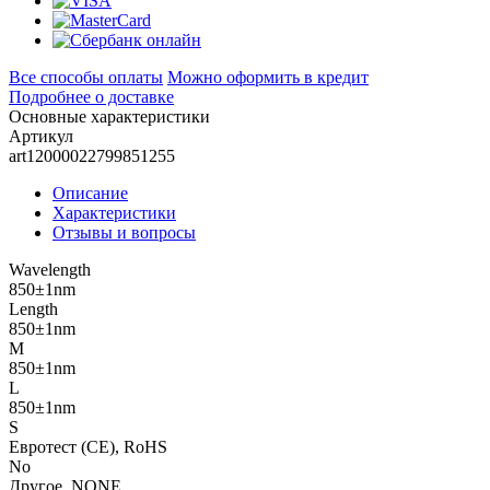
Все способы оплаты
Можно оформить в кредит
Подробнее о доставке
Основные характеристики
Артикул
art12000022799851255
Описание
Характеристики
Отзывы и вопросы
Wavelength
850±1nm
Length
850±1nm
M
850±1nm
L
850±1nm
S
Евротест (СЕ), RoHS
No
Другое, NONE