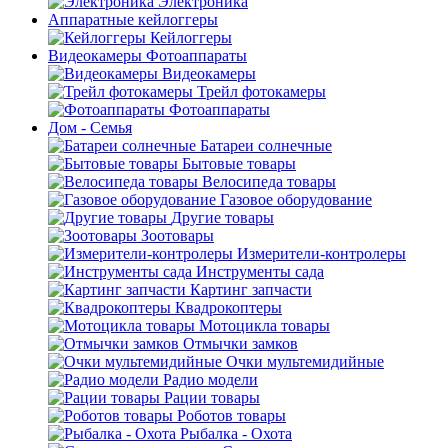
Электроника
Аппаратные кейлоггеры
Кейлоггеры
Видеокамеры Фотоаппараты
Видеокамеры
Трейл фотокамеры
Фотоаппараты
Дом - Семья
Батареи солнечные
Бытовые товары
Велосипеда товары
Газовое оборудование
Другие товары
Зоотовары
Измерители-контролеры
Инструменты сада
Картинг запчасти
Квадрокоптеры
Мотоцикла товары
Отмычки замков
Очки мультемидийные
Радио модели
Рации товары
Роботов товары
Рыбалка - Охота