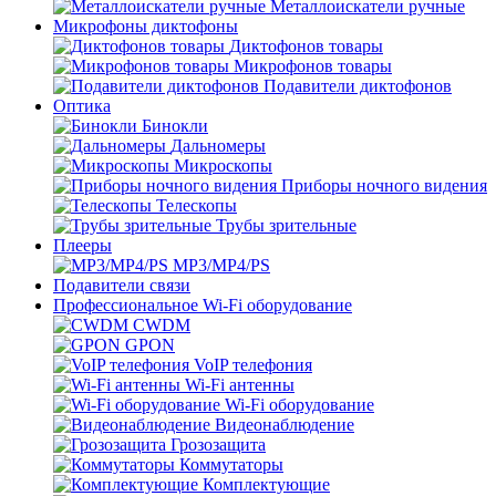
Металлоискатели ручные
Микрофоны диктофоны
Диктофонов товары
Микрофонов товары
Подавители диктофонов
Оптика
Бинокли
Дальномеры
Микроскопы
Приборы ночного видения
Телескопы
Трубы зрительные
Плееры
MP3/MP4/PS
Подавители связи
Профессиональное Wi-Fi оборудование
CWDM
GPON
VoIP телефония
Wi-Fi антенны
Wi-Fi оборудование
Видеонаблюдение
Грозозащита
Коммутаторы
Комплектующие