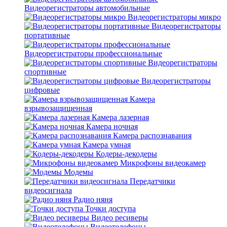
Видеорегистраторы автомобильные
Видеорегистраторы микро
Видеорегистраторы
портативные
Видеорегистраторы профессиональные
Видеорегистраторы
спортивные
Видеорегистраторы
цифровые
Камера
взрывозащищенная
Камера лазерная
Камера ночная
Камера распознавания
Камера умная
Кодеры-декодеры
Микрофоны видеокамер
Модемы
Передатчики
видеосигнала
Радио няня
Точки доступа
Видео ресиверы
Видеотелефоны