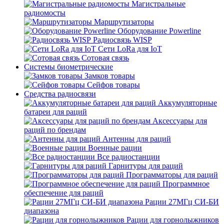
Магистральные
радиомосты
Маршрутизаторы
Оборудование Powerline
Радиосвязь WISP
Сети LoRa для IoT
Сотовая связь
Системы биометрические
Замков товары
Сейфов товары
Средства радиосвязи
Аккумуляторные
батареи для раций
Аксессуары для
раций по брендам
Антенны для раций
Военные рации
Все радиостанции
Гарнитуры для раций
Программаторы для раций
Программное
обеспечение для раций
Рации 27МГц СИ-БИ
диапазона
Рации для горнолыжников