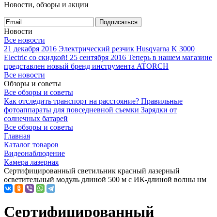
Новости, обзоры и акции
Подписаться
Новости
Все новости
21 декабря 2016
Электрический резчик Husqvarna K 3000
Electric со скидкой!
25 сентября 2016
Теперь в нашем магазине
представлен новый бренд инструмента ATORCH
Все новости
Обзоры и советы
Все обзоры и советы
Как отследить транспорт на расстояние?
Правильные
фотоаппараты для повседневной съемки
Зарядки от
солнечных батарей
Все обзоры и советы
Главная
Каталог товаров
Видеонаблюдение
Камера лазерная
Сертифицированный светильник красный лазерный
осветительный модуль длиной 500 м с ИК-длиной волны нм
Сертифицированный