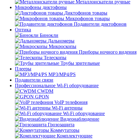
Металлоискатели ручные
Микрофоны диктофоны
Диктофонов товары
Микрофонов товары
Подавители диктофонов
Оптика
Бинокли
Дальномеры
Микроскопы
Приборы ночного видения
Телескопы
Трубы зрительные
Плееры
MP3/MP4/PS
Подавители связи
Профессиональное Wi-Fi оборудование
CWDM
GPON
VoIP телефония
Wi-Fi антенны
Wi-Fi оборудование
Видеонаблюдение
Грозозащита
Коммутаторы
Комплектующие