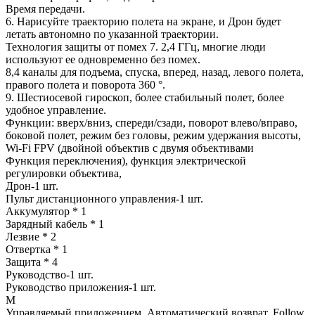
Время передачи.
6. Нарисуйте траекторию полета на экране, и Дрон будет
летать автономно по указанной траектории.
Технология защиты от помех 7. 2,4 ГГц, многие люди
используют ее одновременно без помех.
8,4 каналы для подъема, спуска, вперед, назад, левого полета,
правого полета и поворота 360 °.
9. Шестиосевой гироскоп, более стабильный полет, более
удобное управление.
Функции: вверх/вниз, спереди/сзади, поворот влево/вправо,
боковой полет, режим без головы, режим удержания высоты,
Wi-Fi FPV (двойной объектив с двумя объективами
Функция переключения), функция электрической
регулировки объектива,
Дрон-1 шт.
Пульт дистанционного управления-1 шт.
Аккумулятор * 1
Зарядный кабель * 1
Лезвие * 2
Отвертка * 1
Защита * 4
Руководство-1 шт.
Руководство приложения-1 шт.
M
Управляемый приложением, Автоматический возврат, Follow