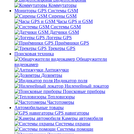
Коммутаторы
Мониторы GPS Системы GSM
Сирены GSM
Часы GPS и GSM
Системы GSM
Датчики GSM
Логеры GPS
Приёмники GPS
Трекеры GPS
Поисковая техника
Обнаружители
видеокамер
Антижучки
Дозимтры
Индикатор поля
Ниленейный локатор
Поисковые приборы
Тепловизоры
Частотомеры
Автомобильные товары
GPS навигаторы
Камеры автомобиля
Системы охраны
Системы помощи