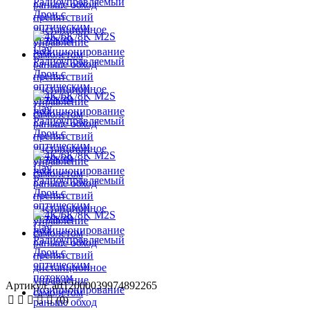
Артикул: art12000039974892265
(0)