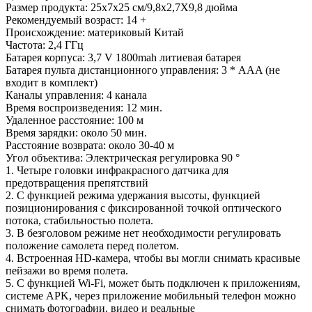
Размер продукта: 25x7x25 см/9,8x2,7X9,8 дюйма
Рекомендуемый возраст: 14 +
Происхождение: материковый Китай
Частота: 2,4 ГГц
Батарея корпуса: 3,7 V 1800mah литиевая батарея
Батарея пульта дистанционного управления: 3 * AAA (не
входит в комплект)
Каналы управления: 4 канала
Время воспроизведения: 12 мин.
Удаленное расстояние: 100 м
Время зарядки: около 50 мин.
Расстояние возврата: около 30-40 м
Угол объектива: Электрическая регулировка 90 °
1. Четыре головки инфракрасного датчика для
предотвращения препятствий
2. С функцией режима удержания высоты, функцией
позиционирования с фиксированной точкой оптического
потока, стабильностью полета.
3. В безголовом режиме нет необходимости регулировать
положение самолета перед полетом.
4. Встроенная HD-камера, чтобы вы могли снимать красивые
пейзажи во время полета.
5. С функцией Wi-Fi, может быть подключен к приложениям,
системе APK, через приложение мобильный телефон можно
снимать фотографии, видео и реальные