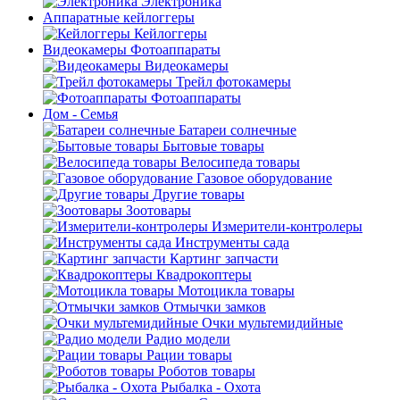
Электроника
Аппаратные кейлоггеры
Кейлоггеры
Видеокамеры Фотоаппараты
Видеокамеры
Трейл фотокамеры
Фотоаппараты
Дом - Семья
Батареи солнечные
Бытовые товары
Велосипеда товары
Газовое оборудование
Другие товары
Зоотовары
Измерители-контролеры
Инструменты сада
Картинг запчасти
Квадрокоптеры
Мотоцикла товары
Отмычки замков
Очки мультемидийные
Радио модели
Рации товары
Роботов товары
Рыбалка - Охота