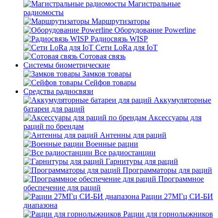
Магистральные
радиомосты
Маршрутизаторы
Оборудование Powerline
Радиосвязь WISP
Сети LoRa для IoT
Сотовая связь
Системы биометрические
Замков товары
Сейфов товары
Средства радиосвязи
Аккумуляторные
батареи для раций
Аксессуары для
раций по брендам
Антенны для раций
Военные рации
Все радиостанции
Гарнитуры для раций
Программаторы для раций
Программное
обеспечение для раций
Рации 27МГц СИ-БИ
диапазона
Рации для горнолыжников