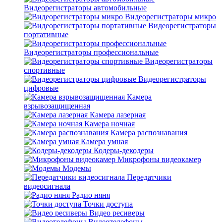
Видеорегистраторы автомобильные
Видеорегистраторы микро
Видеорегистраторы
портативные
Видеорегистраторы профессиональные
Видеорегистраторы
спортивные
Видеорегистраторы
цифровые
Камера
взрывозащищенная
Камера лазерная
Камера ночная
Камера распознавания
Камера умная
Кодеры-декодеры
Микрофоны видеокамер
Модемы
Передатчики
видеосигнала
Радио няня
Точки доступа
Видео ресиверы
Видеотелефоны