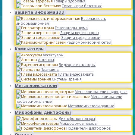
Товары здоровья
Товары при бетствиях
Защита информации
Безопасность
информационная
Генераторы шума
Защита переговоров
Защита средств связи
Радиомониторинг сетей
Компьютеры
Аксессуары
Антенны
Видеорегистраторы
Планшеты
Платы видеозахвата
Системы зрения
Металлоискатели
Металлоискатели подводные
Металлоискатели
профессиональные
Металлоискатели ручные
Микрофоны диктофоны
Диктофонов товары
Микрофонов товары
Подавители диктофонов
Оптика