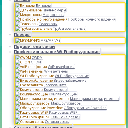
Бинокли
Дальномеры
Микроскопы
Приборы ночного видения
Телескопы
Трубы зрительные
Плееры
MP3/MP4/PS
Подавители связи
Профессиональное Wi-Fi оборудование
CWDM
GPON
VoIP телефония
Wi-Fi антенны
Wi-Fi оборудование
Видеонаблюдение
Грозозащита
Коммутаторы
Комплектующие
Магистральные радиомосты
Маршрутизаторы
Оборудование Powerline
Радиосвязь WISP
Сети LoRa для IoT
Сотовая связь
Системы биометрические