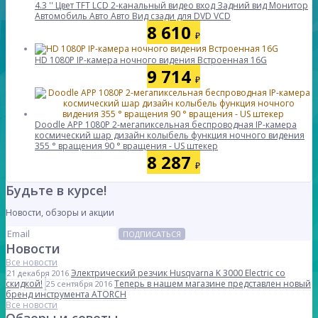
4.3 '' Цвет TFT LCD 2-канальный видео вход Задний вид Монитор
Автомобиль Авто Авто Вид сзади для DVD VCD
8 610
₽
HD 1080P IP-камера ночного видения Встроенная 16G
9 714
₽
Doodle APP 1080P 2-мегапиксельная беспроводная IP-камера
космический шар дизайн колыбель функция ночного видения
355 ° вращения 90 ° вращения - US штекер
8 287
₽
Будьте в курсе!
Новости, обзоры и акции
ПОДПИСАТЬСЯ
Новости
Все новости
Электрический резчик Husqvarna K 3000 Electric со
21 декабря 2016
скидкой!
Теперь в нашем магазине представлен новый
25 сентября 2016
бренд инструмента ATORCH
Все новости