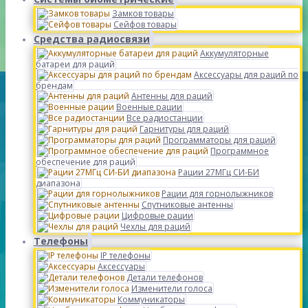
Замков товары
Сейфов товары
Средства радиосвязи
Аккумуляторные
батареи для раций
Аксессуары для раций по
брендам
Антенны для раций
Военные рации
Все радиостанции
Гарнитуры для раций
Программаторы для раций
Программное
обеспечение для раций
Рации 27МГц СИ-БИ
диапазона
Рации для горнолыжников
Спутниковые антенны
Цифровые рации
Чехлы для раций
Телефоны
IP телефоны
Аксессуары
Детали телефонов
Изменители голоса
Коммуникаторы