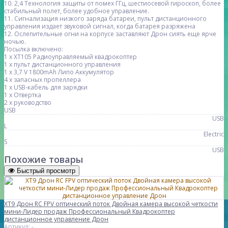
10. 2,4 Технология защиты от помех ГГц, шестиосевой гироскоп, более
стабильный полет, более удобное управление.
11. Сигнализация низкого заряда батареи, пульт дистанционного
управления издает звуковой сигнал, когда батарея разряжена
12. Ослепительные огни на корпусе заставляют Дрон сиять еще ярче
ночью.
Посылка включено:
1 х XT105 Радиоуправляемый квадрокоптер
1 х пульт дистанционного управления
1 х 3,7 V 1800mAh Липо Аккумулятор
4 х запасных пропеллера
1 х USB-кабель для зарядки
1 х Отвертка
2 х руководство
USB
USB
L
Electric
S
USB
Похожие товары
Быстрый просмотр
XT9 Дрон RC FPV оптический поток Двойная камера высокой четкости
мини-Лидер продаж Профессиональный Квадрокоптер
дистанционное управление Дрон
Артикул: -