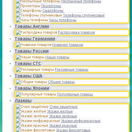
Необычные телефоны
Проекторы
Смартфоны
Телефоны спутниковые
Часы телефоны
Товары Англии
Распродажа товаров
Товары Германии
Новинки товаров
Товары России
Наши товары
Товары СТС
Рекламные товары
Товары США
Общие товары
Товары Японии
Популярные товары
Лазеры
Очки защитные
Указки желтые
Указки зелёные
Указки инфракрасные
Указки красные
Указки фиолетовые