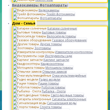
Видеокамеры Фотоаппараты
Видеокамеры
Трейл фотокамеры
Фотоаппараты
Дом - Семья
Батареи солнечные
Бытовые товары
Велосипеда товары
Газовое оборудование
Другие товары
Зоотовары
Измерители-контролеры
Инструменты сада
Картинг запчасти
Квадрокоптеры
Мотоцикла товары
Отмычки замков
Очки мультемидийные
Радио модели
Рации товары
Роботов товары
Рыбалка - Охота
Светодиодные товары
Сигареты электронные
Сигнализация воды
Спорта товары