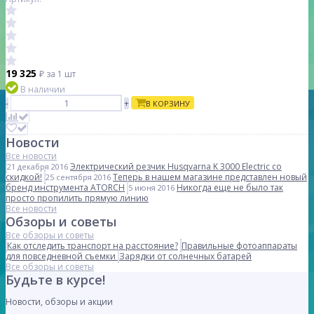
19 325
₽
за 1 шт
В наличии
-
+
В КОРЗИНУ
Новости
Все новости
Электрический резчик Husqvarna K 3000 Electric со
21 декабря 2016
скидкой!
Теперь в нашем магазине представлен новый
25 сентября 2016
бренд инструмента ATORCH
Никогда еще не было так
5 июня 2016
просто пропилить прямую линию
Все новости
Обзоры и советы
Все обзоры и советы
Как отследить транспорт на расстояние?
Правильные фотоаппараты
для повседневной съемки
Зарядки от солнечных батарей
Все обзоры и советы
Будьте в курсе!
Новости, обзоры и акции