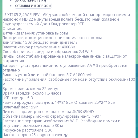
ХАРАКТЕРИСТИКИ
ОТЗЫВЫ И ВОПРОСЫ
LS-XT105 2,4 WIFI FPV с 6K двухосной камерой с панорамированием и
наклоном HD 22 минуты время полета бесщеточный складной
Радиоуправляемый Дрон Квадрокоптер RTF
Описание:
Датчик давления: установка высоты
Позиционер: позиционирование оптического потока
Двигатель: 1503 бесщеточный двигатель
Электрическое регулирование: 4000/кв
Способ приема передачи изображения: 2.4 Wi-Fi
Линзы: самостабилизированные электронные линзы с защитой от
сотрясения
Батарея пульта дистанционного управления: AA * 3 приобретается
отдельно
Емкость умной литиевой батареи: 3,7 V 1800mAh
Расстояние управления (свободные помехи и отсутствие окклюзии):100
м
Время полета: около 22 минут
Время зарядки: около 1,5 часов
USB-зарядка: 5 В
Размер продукта: складной: 14*8*6 см Открытый: 25*24*6 см
Взлетный вес: 159 г
Пиксель параметров камеры: камера 4K/6K /8KHD
Объектив камеры можно отрегулировать на-45 °-90 °
Расстояние передачи изображения Wi-Fi: (свободные помехи и
отсутствие окклюзии) около 30 м
Фокусное расстояние: 50X
Частота кадров 25 кадров в секунду