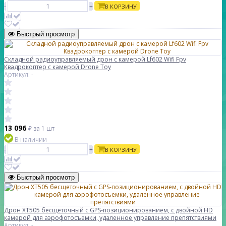
-
+
В КОРЗИНУ
Быстрый просмотр
Складной радиоуправляемый дрон с камерой Lf602 Wifi Fpv
Квадрокоптер с камерой Drone Toy
Артикул: -
13 096
₽
за 1 шт
В наличии
-
+
В КОРЗИНУ
Быстрый просмотр
Дрон XT505 бесщеточный с GPS-позиционированием, с двойной HD
камерой для аэрофотосъемки, удаленное управление препятствиями
Артикул: -