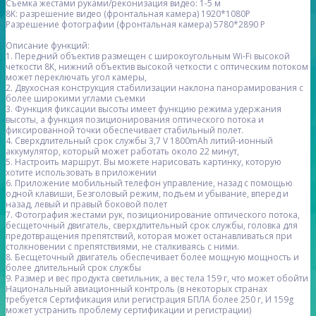
Съемка жестами руками/реконизация видео: 1-5 м
8K: разрешение видео (фронтальная камера) 1920*1080P
Разрешение фотографии (фронтальная камера) 5780*2890 P
Описание функций:
1. Передний объектив размещен с широкоугольным Wi-Fi высокой
четкости 8K, нижний объектив высокой четкости с оптическим потоком
может переключать угол камеры,
2. Двухосная конструкция стабилизации наклона панорамирования с
более широкими углами съемки
3. Функция фиксации высоты имеет функцию режима удержания
высоты, а функция позиционирования оптического потока и
фиксированной точки обеспечивает стабильный полет.
4. Сверхдлительный срок службы 3,7 V 1800mAh литий-ионный
аккумулятор, который может работать около 22 минут,
5. Настроить маршрут. Вы можете нарисовать картинку, которую
хотите использовать в приложении
6. Приложение мобильный телефон управление, назад с помощью
одной клавиши, Безголовый режим, подъем и убывание, вперед и
назад, левый и правый боковой полет
7. Фотография жестами рук, позиционирование оптического потока,
бесщеточный двигатель, сверхдлительный срок службы, головка для
предотвращения препятствий, которая может останавливаться при
столкновении с препятствиями, не сталкиваясь с ними.
8. Бесщеточный двигатель обеспечивает более мощную мощность и
более длительный срок службы
9. Размер и вес продукта светильник, а вес тела 159 г, что может обойти
Национальный авиационный контроль (в некоторых странах
требуется Сертификация или регистрация БПЛА более 250 г, И 159g
может устранить проблему сертификации и регистрации)