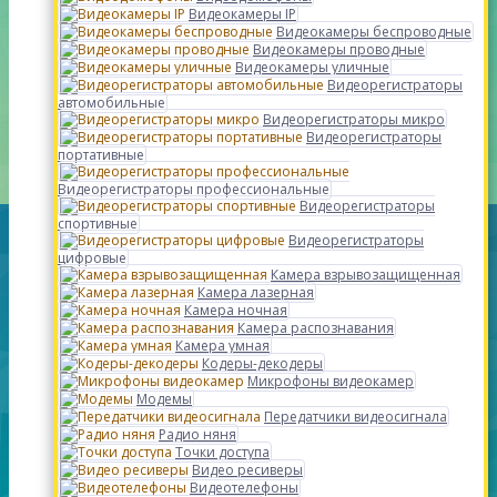
Видеокамеры IP
Видеокамеры беспроводные
Видеокамеры проводные
Видеокамеры уличные
Видеорегистраторы
автомобильные
Видеорегистраторы микро
Видеорегистраторы
портативные
Видеорегистраторы профессиональные
Видеорегистраторы
спортивные
Видеорегистраторы
цифровые
Камера взрывозащищенная
Камера лазерная
Камера ночная
Камера распознавания
Камера умная
Кодеры-декодеры
Микрофоны видеокамер
Модемы
Передатчики видеосигнала
Радио няня
Точки доступа
Видео ресиверы
Видеотелефоны