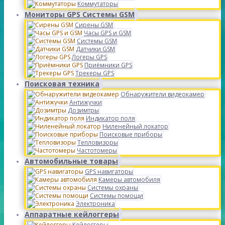
Коммутаторы
Мониторы GPS Системы GSM
Сирены GSM
Часы GPS и GSM
Системы GSM
Датчики GSM
Логеры GPS
Приёмники GPS
Трекеры GPS
Поисковая техника
Обнаружители видеокамер
Антижучки
Дозимтры
Индикатор поля
Ниленейный локатор
Поисковые приборы
Тепловизоры
Частотомеры
Автомобильные товары
GPS навигаторы
Камеры автомобиля
Системы охраны
Системы помощи
Электроника
Аппаратные кейлоггеры
Кейлоггеры