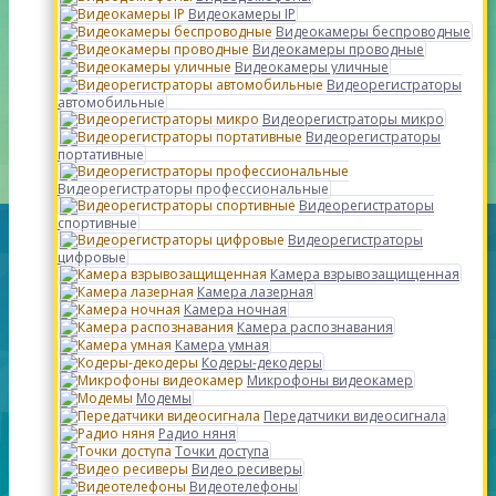
Видеокамеры IP
Видеокамеры беспроводные
Видеокамеры проводные
Видеокамеры уличные
Видеорегистраторы
автомобильные
Видеорегистраторы микро
Видеорегистраторы
портативные
Видеорегистраторы профессиональные
Видеорегистраторы
спортивные
Видеорегистраторы
цифровые
Камера взрывозащищенная
Камера лазерная
Камера ночная
Камера распознавания
Камера умная
Кодеры-декодеры
Микрофоны видеокамер
Модемы
Передатчики видеосигнала
Радио няня
Точки доступа
Видео ресиверы
Видеотелефоны