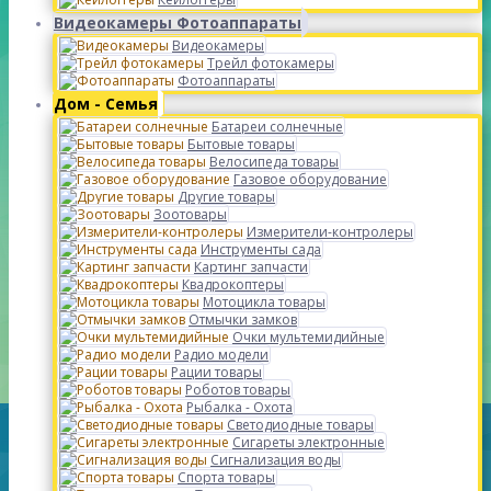
Видеокамеры Фотоаппараты
Видеокамеры
Трейл фотокамеры
Фотоаппараты
Дом - Семья
Батареи солнечные
Бытовые товары
Велосипеда товары
Газовое оборудование
Другие товары
Зоотовары
Измерители-контролеры
Инструменты сада
Картинг запчасти
Квадрокоптеры
Мотоцикла товары
Отмычки замков
Очки мультемидийные
Радио модели
Рации товары
Роботов товары
Рыбалка - Охота
Светодиодные товары
Сигареты электронные
Сигнализация воды
Спорта товары