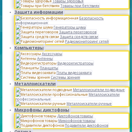
Товары здоровья
Товары при бетствиях
Защита информации
Безопасность
информационная
Генераторы шума
Защита переговоров
Защита средств связи
Радиомониторинг сетей
Компьютеры
Аксессуары
Антенны
Видеорегистраторы
Планшеты
Платы видеозахвата
Системы зрения
Металлоискатели
Металлоискатели подводные
Металлоискатели
профессиональные
Металлоискатели ручные
Микрофоны диктофоны
Диктофонов товары
Микрофонов товары
Подавители диктофонов
Оптика