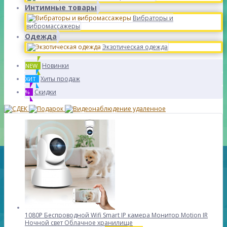
Интимные товары
Вибраторы и
вибромассажеры
Одежда
Экзотическая одежда
Новинки
NEW
Хиты продаж
ХИТ
Скидки
%
1080P Беспроводной Wifi Smart IP камера Монитор Motion IR
Ночной свет Облачное хранилище