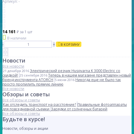
Артикул: -
14 161
₽
за 1 шт
В наличии
-
+
В КОРЗИНУ
Новости
Все новости
Электрический резчик Husqvarna K 3000 Electric со
21 декабря 2016
скидкой!
Теперь в нашем магазине представлен новый
25 сентября 2016
бренд инструмента ATORCH
Никогда еще не было так
5 июня 2016
просто пропилить прямую линию
Все новости
Обзоры и советы
Все обзоры и советы
Как отследить транспорт на расстояние?
Правильные фотоаппараты
для повседневной съемки
Зарядки от солнечных батарей
Все обзоры и советы
Будьте в курсе!
Новости, обзоры и акции