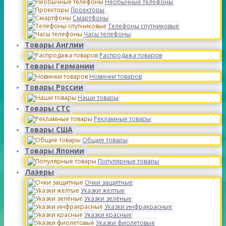
Необычные телефоны
Проекторы
Смартфоны
Телефоны спутниковые
Часы телефоны
Товары Англии
Распродажа товаров
Товары Германии
Новинки товаров
Товары России
Наши товары
Товары СТС
Рекламные товары
Товары США
Общие товары
Товары Японии
Популярные товары
Лазеры
Очки защитные
Указки желтые
Указки зелёные
Указки инфракрасные
Указки красные
Указки фиолетовые