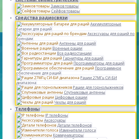
Замков товары
Сейфов товары
Средства радиосвязи
Аккумуляторные
батареи для раций
Аксессуары для раций по
брендам
Антенны для раций
Военные рации
Все радиостанции
Гарнитуры для раций
Программаторы для раций
Программное
обеспечение для раций
Рации 27МГц СИ-БИ
диапазона
Рации для горнолыжников
Спутниковые антенны
Цифровые рации
Чехлы для раций
Телефоны
IP телефоны
Аксессуары
Детали телефонов
Изменители голоса
Коммуникаторы