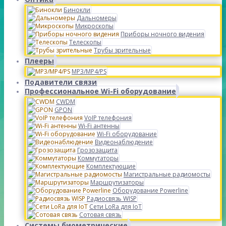
Бинокли
Дальномеры
Микроскопы
Приборы ночного видения
Телескопы
Трубы зрительные
Плееры
MP3/MP4/PS
Подавители связи
Профессиональное Wi-Fi оборудование
CWDM
GPON
VoIP телефония
Wi-Fi антенны
Wi-Fi оборудование
Видеонаблюдение
Грозозащита
Коммутаторы
Комплектующие
Магистральные радиомосты
Маршрутизаторы
Оборудование Powerline
Радиосвязь WISP
Сети LoRa для IoT
Сотовая связь
Системы биометрические