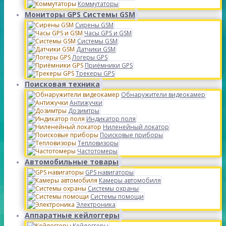
Коммутаторы
Мониторы GPS Системы GSM
Сирены GSM
Часы GPS и GSM
Системы GSM
Датчики GSM
Логеры GPS
Приёмники GPS
Трекеры GPS
Поисковая техника
Обнаружители видеокамер
Антижучки
Дозимтры
Индикатор поля
Ниленейный локатор
Поисковые приборы
Тепловизоры
Частотомеры
Автомобильные товары
GPS навигаторы
Камеры автомобиля
Системы охраны
Системы помощи
Электроника
Аппаратные кейлоггеры
Кейлоггеры