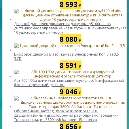
8 593
₽
Дверной диспетчер управления доступом sy5100rid abs
дистанционное управление клавиатуры RFID-считывателя случая
10 удостоверений личности
8 080
₽
Цифровой дверной глазок камера Электронный Кот Глаз 3,5
'LCD
8 591
₽
Абт-100 100м датчик сигнализации двухлучевой инфракрасный
фотоэлектрический детектор
9 046
₽
Обновленные Baofeng UV-5R Уоки-токи VH / UHF
Двухдиапазонный двухсторонний радиоприемопередатчик
Трансивер радио 3800mAh батареи - EU штекер
8 656
₽