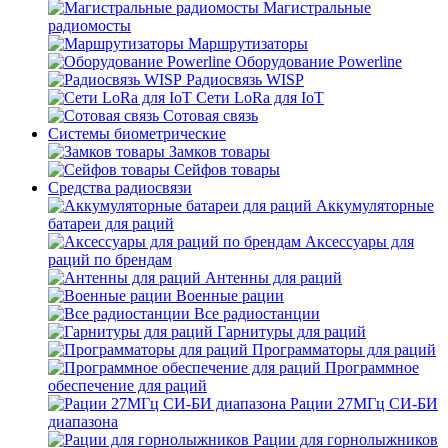
Магистральные
радиомосты
Маршрутизаторы
Оборудование Powerline
Радиосвязь WISP
Сети LoRa для IoT
Сотовая связь
Системы биометрические
Замков товары
Сейфов товары
Средства радиосвязи
Аккумуляторные
батареи для раций
Аксессуары для
раций по брендам
Антенны для раций
Военные рации
Все радиостанции
Гарнитуры для раций
Программаторы для раций
Программное
обеспечение для раций
Рации 27МГц СИ-БИ
диапазона
Рации для горнолыжников