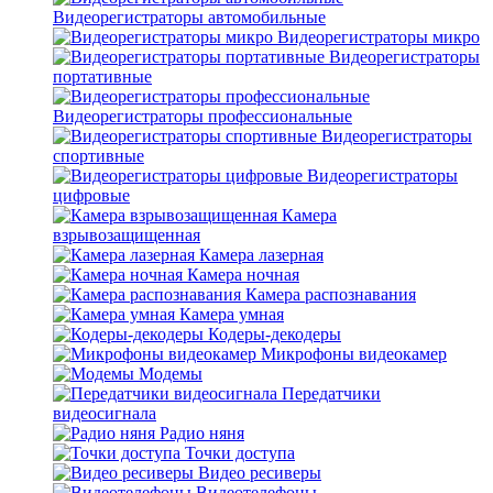
Видеорегистраторы автомобильные
Видеорегистраторы микро
Видеорегистраторы
портативные
Видеорегистраторы профессиональные
Видеорегистраторы
спортивные
Видеорегистраторы
цифровые
Камера
взрывозащищенная
Камера лазерная
Камера ночная
Камера распознавания
Камера умная
Кодеры-декодеры
Микрофоны видеокамер
Модемы
Передатчики
видеосигнала
Радио няня
Точки доступа
Видео ресиверы
Видеотелефоны