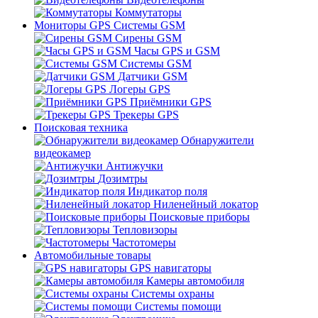
Коммутаторы
Мониторы GPS Системы GSM
Сирены GSM
Часы GPS и GSM
Системы GSM
Датчики GSM
Логеры GPS
Приёмники GPS
Трекеры GPS
Поисковая техника
Обнаружители
видеокамер
Антижучки
Дозимтры
Индикатор поля
Ниленейный локатор
Поисковые приборы
Тепловизоры
Частотомеры
Автомобильные товары
GPS навигаторы
Камеры автомобиля
Системы охраны
Системы помощи