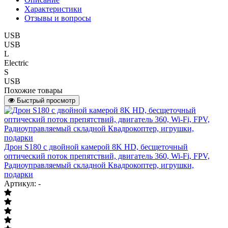
Характеристики
Отзывы и вопросы
USB
USB
L
Electric
S
USB
Похожие товары
Быстрый просмотр
Дрон S180 с двойной камерой 8K HD, бесщеточный
оптический поток препятствий, двигатель 360, Wi-Fi, FPV,
Радиоуправляемый складной Квадрокоптер, игрушки,
подарки
Артикул: -