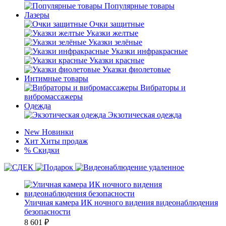
Популярные товары
Лазеры
Очки защитные
Указки желтые
Указки зелёные
Указки инфракрасные
Указки красные
Указки фиолетовые
Интимные товары
Вибраторы и
вибромассажеры
Одежда
Экзотическая одежда
New
Новинки
Хит
Хиты продаж
%
Скидки
Уличная камера ИК ночного видения видеонаблюдения
безопасности
8 601
₽