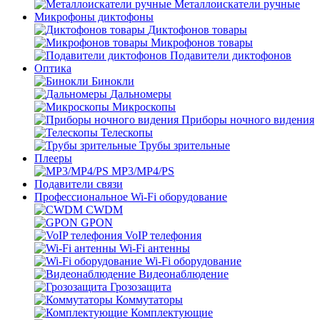
Металлоискатели ручные
Микрофоны диктофоны
Диктофонов товары
Микрофонов товары
Подавители диктофонов
Оптика
Бинокли
Дальномеры
Микроскопы
Приборы ночного видения
Телескопы
Трубы зрительные
Плееры
MP3/MP4/PS
Подавители связи
Профессиональное Wi-Fi оборудование
CWDM
GPON
VoIP телефония
Wi-Fi антенны
Wi-Fi оборудование
Видеонаблюдение
Грозозащита
Коммутаторы
Комплектующие