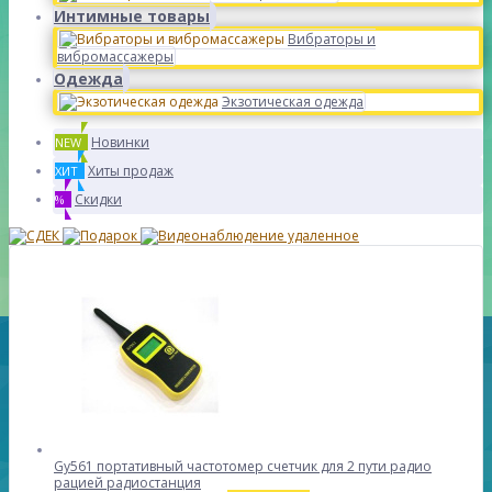
Интимные товары
Вибраторы и
вибромассажеры
Одежда
Экзотическая одежда
Новинки
NEW
Хиты продаж
ХИТ
Скидки
%
Gy561 портативный частотомер счетчик для 2 пути радио
рацией радиостанция