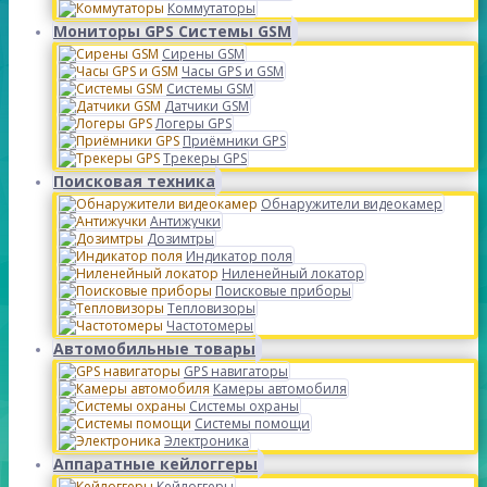
Коммутаторы
Мониторы GPS Системы GSM
Сирены GSM
Часы GPS и GSM
Системы GSM
Датчики GSM
Логеры GPS
Приёмники GPS
Трекеры GPS
Поисковая техника
Обнаружители видеокамер
Антижучки
Дозимтры
Индикатор поля
Ниленейный локатор
Поисковые приборы
Тепловизоры
Частотомеры
Автомобильные товары
GPS навигаторы
Камеры автомобиля
Системы охраны
Системы помощи
Электроника
Аппаратные кейлоггеры
Кейлоггеры