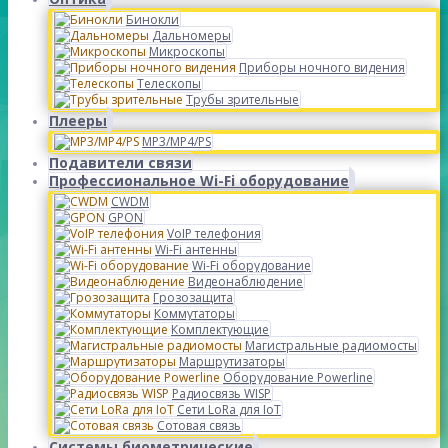
Бинокли
Дальномеры
Микроскопы
Приборы ночного видения
Телескопы
Трубы зрительные
Плееры
MP3/MP4/PS
Подавители связи
Профессиональное Wi-Fi оборудование
CWDM
GPON
VoIP телефония
Wi-Fi антенны
Wi-Fi оборудование
Видеонаблюдение
Грозозащита
Коммутаторы
Комплектующие
Магистральные радиомосты
Маршрутизаторы
Оборудование Powerline
Радиосвязь WISP
Сети LoRa для IoT
Сотовая связь
Системы биометрические