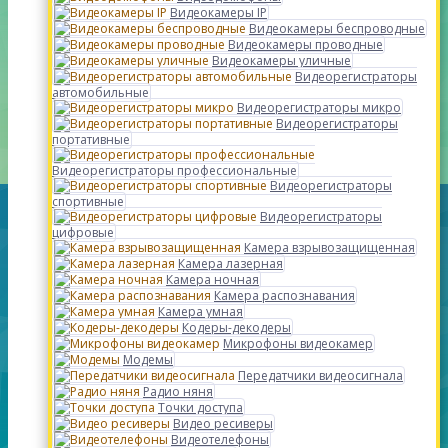
Видеокамеры IP
Видеокамеры беспроводные
Видеокамеры проводные
Видеокамеры уличные
Видеорегистраторы
автомобильные
Видеорегистраторы микро
Видеорегистраторы
портативные
Видеорегистраторы профессиональные
Видеорегистраторы
спортивные
Видеорегистраторы
цифровые
Камера взрывозащищенная
Камера лазерная
Камера ночная
Камера распознавания
Камера умная
Кодеры-декодеры
Микрофоны видеокамер
Модемы
Передатчики видеосигнала
Радио няня
Точки доступа
Видео ресиверы
Видеотелефоны