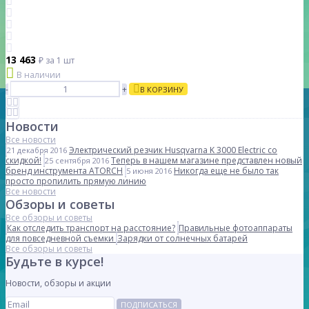
13 463
₽
за 1 шт
В наличии
-
+
В КОРЗИНУ
Новости
Все новости
Электрический резчик Husqvarna K 3000 Electric со
21 декабря 2016
скидкой!
Теперь в нашем магазине представлен новый
25 сентября 2016
бренд инструмента ATORCH
Никогда еще не было так
5 июня 2016
просто пропилить прямую линию
Все новости
Обзоры и советы
Все обзоры и советы
Как отследить транспорт на расстояние?
Правильные фотоаппараты
для повседневной съемки
Зарядки от солнечных батарей
Все обзоры и советы
Будьте в курсе!
Новости, обзоры и акции
ПОДПИСАТЬСЯ