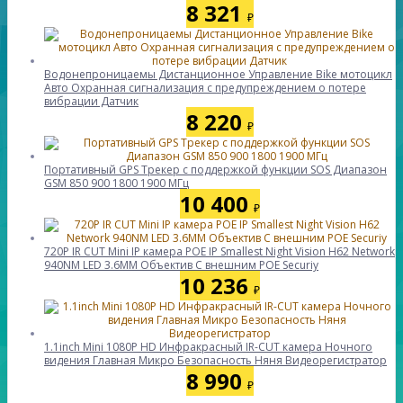
8 321
₽
Водонепроницаемы Дистанционное Управление Bike мотоцикл
Авто Охранная сигнализация с предупреждением о потере
вибрации Датчик
8 220
₽
Портативный GPS Tрекер с поддержкой функции SOS Диапазон
GSM 850 900 1800 1900 МГц
10 400
₽
720P IR CUT Mini IP камера POE IP Smallest Night Vision H62 Network
940NM LED 3.6MM Объектив С внешним POE Securiy
10 236
₽
1.1inch Mini 1080P HD Инфракрасный IR-CUT камера Ночного
видения Главная Микро Безопасность Няня Видеорегистратор
8 990
₽