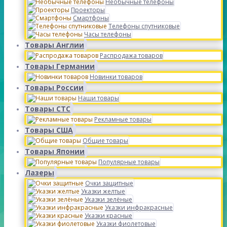
Необычные телефоны
Проекторы
Смартфоны
Телефоны спутниковые
Часы телефоны
Товары Англии
Распродажа товаров
Товары Германии
Новинки товаров
Товары России
Наши товары
Товары СТС
Рекламные товары
Товары США
Общие товары
Товары Японии
Популярные товары
Лазеры
Очки защитные
Указки желтые
Указки зелёные
Указки инфракрасные
Указки красные
Указки фиолетовые