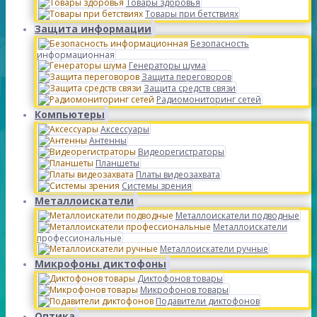
Товары здоровья
Товары при бетствиях
Защита информации
Безопасность
информационная
Генераторы шума
Защита переговоров
Защита средств связи
Радиомониторинг сетей
Компьютеры
Аксессуары
Антенны
Видеорегистраторы
Планшеты
Платы видеозахвата
Системы зрения
Металлоискатели
Металлоискатели подводные
Металлоискатели
профессиональные
Металлоискатели ручные
Микрофоны диктофоны
Диктофонов товары
Микрофонов товары
Подавители диктофонов
Оптика