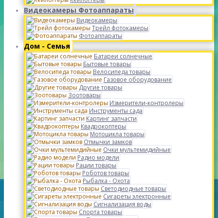
Видеокамеры Фотоаппараты
Видеокамеры
Трейл фотокамеры
Фотоаппараты
Дом - Семья
Батареи солнечные
Бытовые товары
Велосипеда товары
Газовое оборудование
Другие товары
Зоотовары
Измерители-контролеры
Инструменты сада
Картинг запчасти
Квадрокоптеры
Мотоцикла товары
Отмычки замков
Очки мультемидийные
Радио модели
Рации товары
Роботов товары
Рыбалка - Охота
Светодиодные товары
Сигареты электронные
Сигнализация воды
Спорта товары