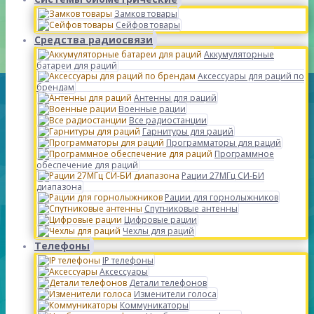
Замков товары
Сейфов товары
Средства радиосвязи
Аккумуляторные
батареи для раций
Аксессуары для раций по
брендам
Антенны для раций
Военные рации
Все радиостанции
Гарнитуры для раций
Программаторы для раций
Программное
обеспечение для раций
Рации 27МГц СИ-БИ
диапазона
Рации для горнолыжников
Спутниковые антенны
Цифровые рации
Чехлы для раций
Телефоны
IP телефоны
Аксессуары
Детали телефонов
Изменители голоса
Коммуникаторы