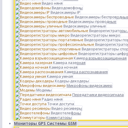
Видео няня
Видеодомофоны
Видеокамеры IP
Видеокамеры беспроводны
Видеокамеры проводные
Видеокамеры уличные
Видеорегистраторы
Видеорегистраторы микро
Видеорегистраторы п
Видеорегистрато
Видеорегистраторы спо
Видеорегистраторы цифр
Камера взрывозащищенная
Камера лазерная
Камера ночная
Камера распознавания
Камера умная
Кодеры-декодеры
Микрофоны видеокамер
Модемы
Передатчики видеосигнала
Радио няня
Точки доступа
Видео ресиверы
Видеотелефоны
Коммутаторы
Мониторы GPS Системы GSM