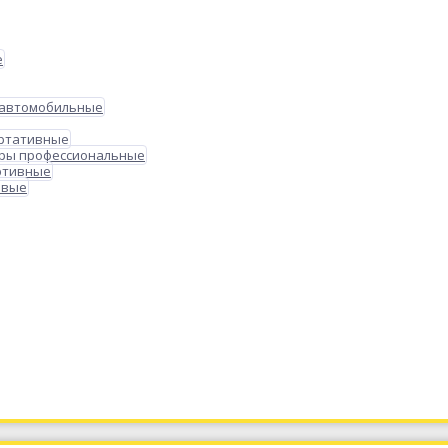
е
 автомобильные
ортативные
ры профессиональные
ртивные
овые