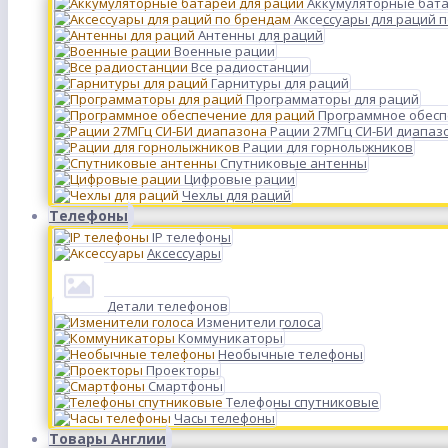
Аккумуляторные бата
Аксессуары для раций 
Антенны для раций
Военные рации
Все радиостанции
Гарнитуры для раций
Программаторы для раций
Программное обесп
Рации 27МГц СИ-БИ диапаз
Рации для горнолыжников
Спутниковые антенны
Цифровые рации
Чехлы для раций
Телефоны
IP телефоны
Аксессуары
Детали телефонов
Изменители голоса
Коммуникаторы
Необычные телефоны
Проекторы
Смартфоны
Телефоны спутниковые
Часы телефоны
Товары Англии