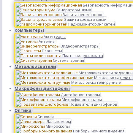
Безопасность информаци
Генераторы шума
Защита переговоров
Защита средств связи
Радиомониторинг сетей
Компьютеры
Аксессуары
Антенны
Видеорегистраторы
Планшеты
Платы видеозахвата
Системы зрения
Металлоискатели
Металлоискатели подводн
Металлоискатели п
Металлоискатели ручные
Микрофоны диктофоны
Диктофонов товары
Микрофонов товары
Подавители диктофонов
Оптика
Бинокли
Дальномеры
Микроскопы
Приборы ночного видения