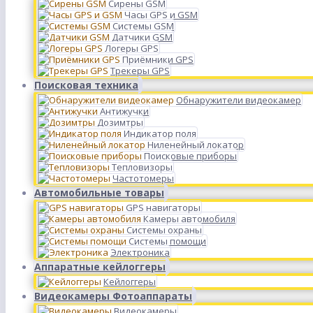
Сирены GSM
Часы GPS и GSM
Системы GSM
Датчики GSM
Логеры GPS
Приёмники GPS
Трекеры GPS
Поисковая техника
Обнаружители видеокамер
Антижучки
Дозимтры
Индикатор поля
Ниленейный локатор
Поисковые приборы
Тепловизоры
Частотомеры
Автомобильные товары
GPS навигаторы
Камеры автомобиля
Системы охраны
Системы помощи
Электроника
Аппаратные кейлоггеры
Кейлоггеры
Видеокамеры Фотоаппараты
Видеокамеры