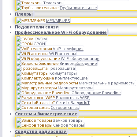
Телескопы
Трубы зрительные
Плееры
MP3/MP4/PS
Подавители связи
Профессиональное Wi-Fi оборудование
CWDM
GPON
VoIP телефония
Wi-Fi антенны
Wi-Fi оборудование
Видеонаблюдение
Грозозащита
Коммутаторы
Комплектующие
Магистральные радиомосты
Маршрутизаторы
Оборудование Powerline
Радиосвязь WISP
Сети LoRa для IoT
Сотовая связь
Системы биометрические
Замков товары
Сейфов товары
Средства радиосвязи