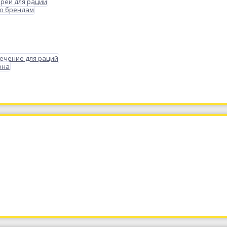
реи для раций
по брендам
ечение для раций
она