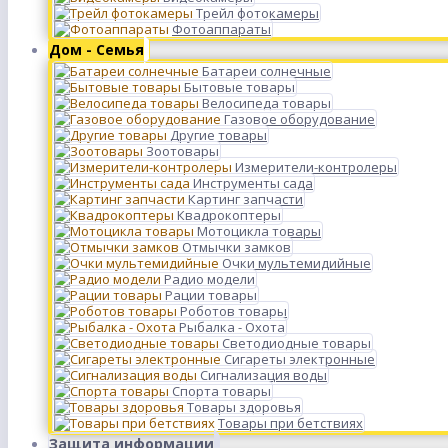
Трейл фотокамеры
Фотоаппараты
Дом - Семья
Батареи солнечные
Бытовые товары
Велосипеда товары
Газовое оборудование
Другие товары
Зоотовары
Измерители-контролеры
Инструменты сада
Картинг запчасти
Квадрокоптеры
Мотоцикла товары
Отмычки замков
Очки мультемидийные
Радио модели
Рации товары
Роботов товары
Рыбалка - Охота
Светодиодные товары
Сигареты электронные
Сигнализация воды
Спорта товары
Товары здоровья
Товары при бетствиях
Защита информации