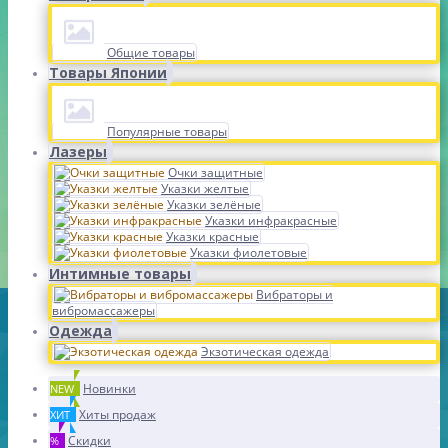
Общие товары
Товары Японии
Популярные товары
Лазеры
Очки защитные
Указки желтые
Указки зелёные
Указки инфракрасные
Указки красные
Указки фиолетовые
Интимные товары
Вибраторы и
вибромассажеры
Одежда
Экзотическая одежда
Новинки
NEW
Хиты продаж
ХИТ
Скидки
%