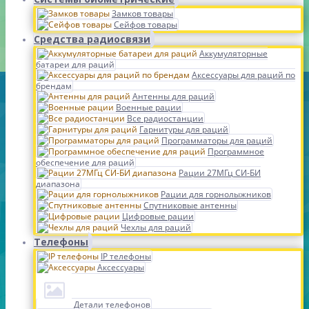
Замков товары
Сейфов товары
Средства радиосвязи
Аккумуляторные
батареи для раций
Аксессуары для раций по
брендам
Антенны для раций
Военные рации
Все радиостанции
Гарнитуры для раций
Программаторы для раций
Программное
обеспечение для раций
Рации 27МГц СИ-БИ
диапазона
Рации для горнолыжников
Спутниковые антенны
Цифровые рации
Чехлы для раций
Телефоны
IP телефоны
Аксессуары
Детали телефонов