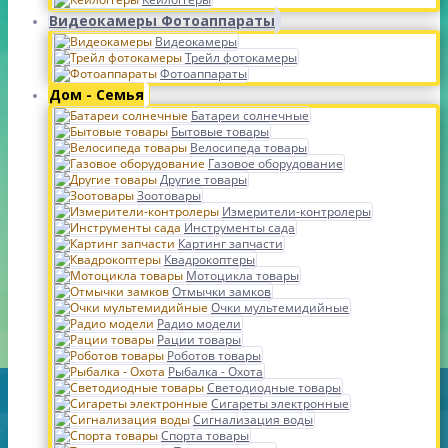
Видеокамеры Фотоаппараты
Видеокамеры
Трейл фотокамеры
Фотоаппараты
Дом - Семья
Батареи солнечные
Бытовые товары
Велосипеда товары
Газовое оборудование
Другие товары
Зоотовары
Измерители-контролеры
Инструменты сада
Картинг запчасти
Квадрокоптеры
Мотоцикла товары
Отмычки замков
Очки мультемидийные
Радио модели
Рации товары
Роботов товары
Рыбалка - Охота
Светодиодные товары
Сигареты электронные
Сигнализация воды
Спорта товары