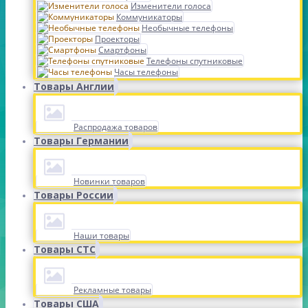
Изменители голоса
Коммуникаторы
Необычные телефоны
Проекторы
Смартфоны
Телефоны спутниковые
Часы телефоны
Товары Англии
Распродажа товаров
Товары Германии
Новинки товаров
Товары России
Наши товары
Товары СТС
Рекламные товары
Товары США