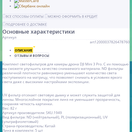
ВСЕ СПОСОБЫ ОПЛАТЫ
МОЖНО ОФОРМИТЬ В КРЕДИТ
ПОДРОБНЕЕ О ДОСТАВКЕ
Основные характеристики
Артикул
art12000037826478760
ОПИСАНИЕ
ОТЗЫВЫ И ВОПРОСЫ
Комплект светофильтров для камеры дрона DJI Mini 3 Pro. С их помощью
вы сможете улучшить качество снимаемого материала. ND фильтры
различной плотности равномерно уменьшают количество света
поступаемого на матрицу, что позволяет снимать в условиях яркого
света даже с высокими настройками экспозиции.
UV фильтр отсекает световую дымку и может служить защитой для
линзы. Многослойное покрытие линз не уменьшает прозрачность,
сохраняя четкость картинки.
Вес: 82 г
Артикул производителя: SKU.1949
Вид фильтра: ND (нейтральный), PL (поляризационный), UV
(ультрафиолетовый)
Страна-производитель: Китай
Линз в комплекте: 5 шт