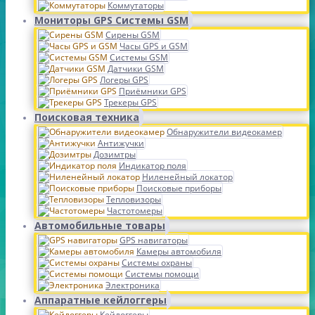
Коммутаторы
Мониторы GPS Системы GSM
Сирены GSM
Часы GPS и GSM
Системы GSM
Датчики GSM
Логеры GPS
Приёмники GPS
Трекеры GPS
Поисковая техника
Обнаружители видеокамер
Антижучки
Дозимтры
Индикатор поля
Ниленейный локатор
Поисковые приборы
Тепловизоры
Частотомеры
Автомобильные товары
GPS навигаторы
Камеры автомобиля
Системы охраны
Системы помощи
Электроника
Аппаратные кейлоггеры
Кейлоггеры