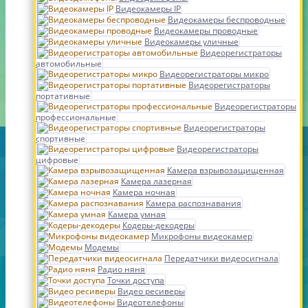
Видеокамеры IP
Видеокамеры беспроводные
Видеокамеры проводные
Видеокамеры уличные
Видеорегистраторы
автомобильные
Видеорегистраторы микро
Видеорегистраторы
портативные
Видеорегистраторы
профессиональные
Видеорегистраторы
спортивные
Видеорегистраторы
цифровые
Камера взрывозащищенная
Камера лазерная
Камера ночная
Камера распознавания
Камера умная
Кодеры-декодеры
Микрофоны видеокамер
Модемы
Передатчики видеосигнала
Радио няня
Точки доступа
Видео ресиверы
Видеотелефоны