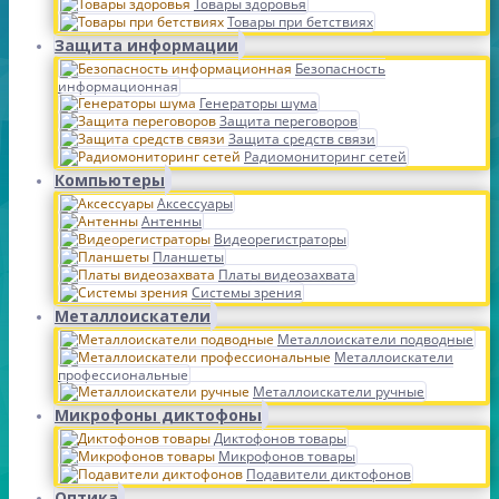
Товары здоровья
Товары при бетствиях
Защита информации
Безопасность
информационная
Генераторы шума
Защита переговоров
Защита средств связи
Радиомониторинг сетей
Компьютеры
Аксессуары
Антенны
Видеорегистраторы
Планшеты
Платы видеозахвата
Системы зрения
Металлоискатели
Металлоискатели подводные
Металлоискатели
профессиональные
Металлоискатели ручные
Микрофоны диктофоны
Диктофонов товары
Микрофонов товары
Подавители диктофонов
Оптика