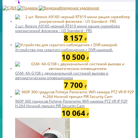
2 шт. Retevis A9160 черный RT619 мини рация скремблер
ультратонкий фюзеляж - US Standard - FRS
8 157
₽
Устройство для скрытого наблюдения с DVR камерой.
10 500
₽
GSM- KA-G108 с двухканальной системой вызова и
автоматическим оповещением
7 700
₽
960P 360 градусов Fisheye Panoramic WiFi камера PTZ VR IP P2P
H.264 Ночной прицел PIR Security Cam
10 064
₽