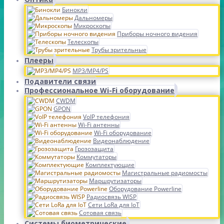
Бинокли
Дальномеры
Микроскопы
Приборы ночного видения
Телескопы
Трубы зрительные
Плееры
MP3/MP4/PS
Подавители связи
Профессиональное Wi-Fi оборудование
CWDM
GPON
VoIP телефония
Wi-Fi антенны
Wi-Fi оборудование
Видеонаблюдение
Грозозащита
Коммутаторы
Комплектующие
Магистральные радиомосты
Маршрутизаторы
Оборудование Powerline
Радиосвязь WISP
Сети LoRa для IoT
Сотовая связь
Системы биометрические