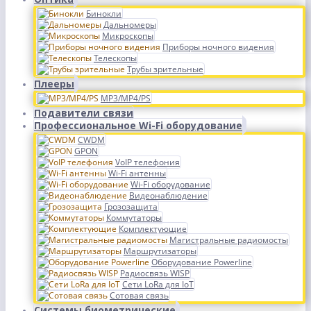
Бинокли
Дальномеры
Микроскопы
Приборы ночного видения
Телескопы
Трубы зрительные
Плееры
MP3/MP4/PS
Подавители связи
Профессиональное Wi-Fi оборудование
CWDM
GPON
VoIP телефония
Wi-Fi антенны
Wi-Fi оборудование
Видеонаблюдение
Грозозащита
Коммутаторы
Комплектующие
Магистральные радиомосты
Маршрутизаторы
Оборудование Powerline
Радиосвязь WISP
Сети LoRa для IoT
Сотовая связь
Системы биометрические