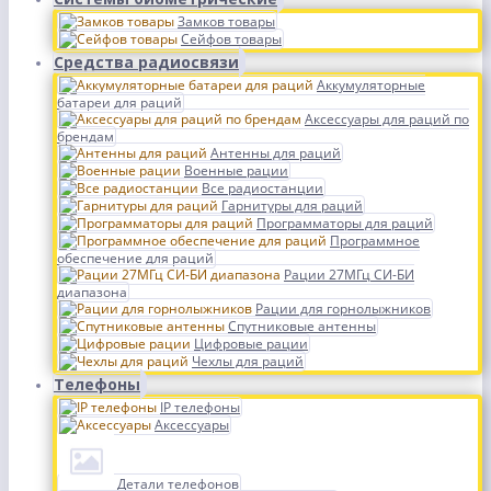
Замков товары
Сейфов товары
Средства радиосвязи
Аккумуляторные
батареи для раций
Аксессуары для раций по
брендам
Антенны для раций
Военные рации
Все радиостанции
Гарнитуры для раций
Программаторы для раций
Программное
обеспечение для раций
Рации 27МГц СИ-БИ
диапазона
Рации для горнолыжников
Спутниковые антенны
Цифровые рации
Чехлы для раций
Телефоны
IP телефоны
Аксессуары
Детали телефонов