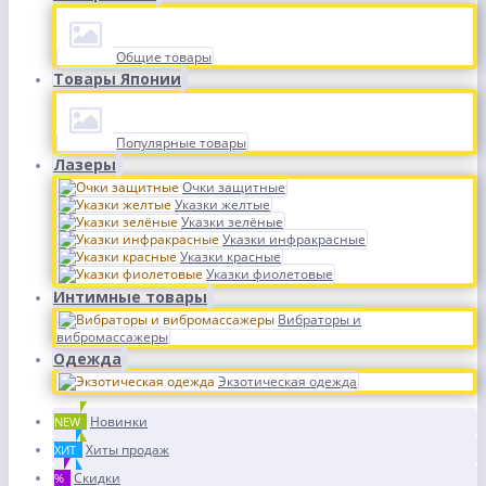
Общие товары
Товары Японии
Популярные товары
Лазеры
Очки защитные
Указки желтые
Указки зелёные
Указки инфракрасные
Указки красные
Указки фиолетовые
Интимные товары
Вибраторы и
вибромассажеры
Одежда
Экзотическая одежда
Новинки
NEW
Хиты продаж
ХИТ
Скидки
%