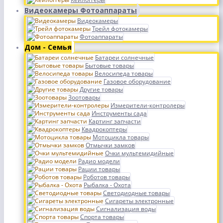
Видеокамеры Фотоаппараты
Видеокамеры
Трейл фотокамеры
Фотоаппараты
Дом - Семья
Батареи солнечные
Бытовые товары
Велосипеда товары
Газовое оборудование
Другие товары
Зоотовары
Измерители-контролеры
Инструменты сада
Картинг запчасти
Квадрокоптеры
Мотоцикла товары
Отмычки замков
Очки мультемидийные
Радио модели
Рации товары
Роботов товары
Рыбалка - Охота
Светодиодные товары
Сигареты электронные
Сигнализация воды
Спорта товары