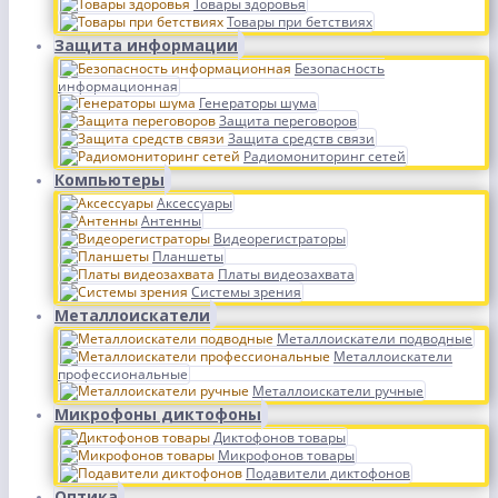
Товары здоровья
Товары при бетствиях
Защита информации
Безопасность
информационная
Генераторы шума
Защита переговоров
Защита средств связи
Радиомониторинг сетей
Компьютеры
Аксессуары
Антенны
Видеорегистраторы
Планшеты
Платы видеозахвата
Системы зрения
Металлоискатели
Металлоискатели подводные
Металлоискатели
профессиональные
Металлоискатели ручные
Микрофоны диктофоны
Диктофонов товары
Микрофонов товары
Подавители диктофонов
Оптика