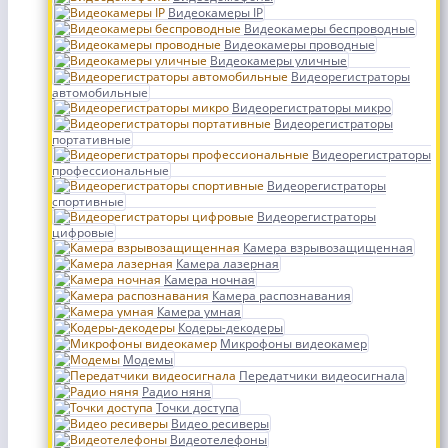
Видеокамеры IP
Видеокамеры беспроводные
Видеокамеры проводные
Видеокамеры уличные
Видеорегистраторы
автомобильные
Видеорегистраторы микро
Видеорегистраторы
портативные
Видеорегистраторы
профессиональные
Видеорегистраторы
спортивные
Видеорегистраторы
цифровые
Камера взрывозащищенная
Камера лазерная
Камера ночная
Камера распознавания
Камера умная
Кодеры-декодеры
Микрофоны видеокамер
Модемы
Передатчики видеосигнала
Радио няня
Точки доступа
Видео ресиверы
Видеотелефоны