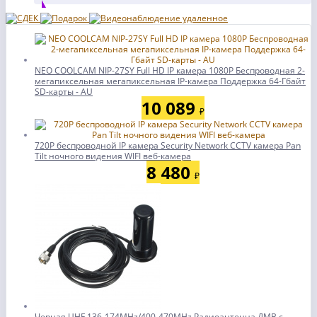
NEO COOLCAM NIP-27SY Full HD IP камера 1080P Беспроводная 2-
мегапиксельная мегапиксельная IP-камера Поддержка 64-Гбайт
SD-карты - AU
10 089
₽
720P беспроводной IP камера Security Network CCTV камера Pan
Tilt ночного видения WIFI веб-камера
8 480
₽
Черная UHF 136-174MHz/400-470MHz Радиоантенна ДМВ с