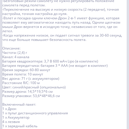
-Безголовый режим-самолету не нужно регулировать положение
самолета перед полетом.
-Переключение на высокую и низкую скорость (2 передачи), точная
настройка, точная настройка до нуля.
-Взлет и посадка одним ключом-Дрон 2-в-1 имеет функцию, которая
позволяет ему автоматически находить путь назад. Одним щелчком
мыши Дрон вернется в исходную точку, независимо от того, где он
летел.
-Когда напряжение низкое, он подает сигнал тревоги за 30-60 секунд,
что еще больше повышает безопасность полета.
Описание:
Частота: (2,4) г
Канал: 4 канала
Батарея квадрокоптера: 3,7 В 600 мАч Lipo (в комплекте)
Батарея передатчика: батарея 3 * AAA (не входит в комплект)
Время зарядки: 60-80 минут
Время полета: 10 минут
Вес дрона: 71 г (с аккумулятором)
Расстояние R/C: 100 м
Цвет: синий/красный (опционально)
Размер дрона: 14,5*19,5*6 см
Размер упаковки: 53,6*48*46,6 см
Включенный пакет:
1 х Дрон
1 х пульт дистанционного управления
1 х Аккумулятор
4 х лезвия
1 х зарядный кабель