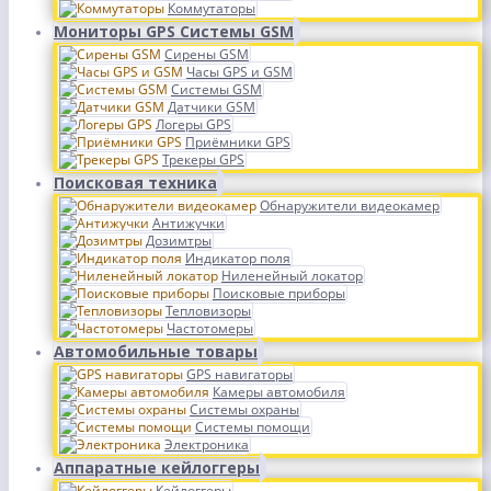
Коммутаторы
Мониторы GPS Системы GSM
Сирены GSM
Часы GPS и GSM
Системы GSM
Датчики GSM
Логеры GPS
Приёмники GPS
Трекеры GPS
Поисковая техника
Обнаружители видеокамер
Антижучки
Дозимтры
Индикатор поля
Ниленейный локатор
Поисковые приборы
Тепловизоры
Частотомеры
Автомобильные товары
GPS навигаторы
Камеры автомобиля
Системы охраны
Системы помощи
Электроника
Аппаратные кейлоггеры
Кейлоггеры